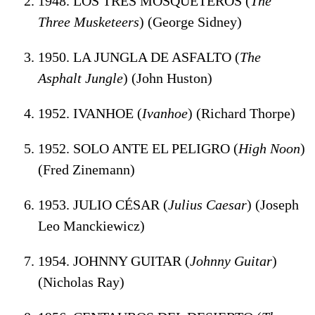
1948. LOS TRES MOSQUETEROS (
The
Three Musketeers
) (George Sidney)
1950. LA JUNGLA DE ASFALTO (
The
Asphalt Jungle
) (John Huston)
1952. IVANHOE (
Ivanhoe
) (Richard Thorpe)
1952. SOLO ANTE EL PELIGRO (
High Noon
)
(Fred Zinemann)
1953. JULIO CÉSAR (
Julius Caesar
) (Joseph
Leo Manckiewicz)
1954. JOHNNY GUITAR (
Johnny Guitar
)
(Nicholas Ray)