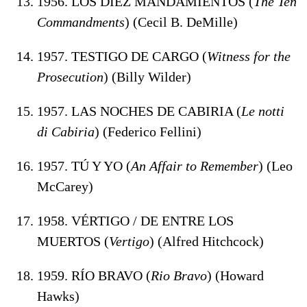
1956. LOS DIEZ MANDAMIENTOS (
The Ten
Commandments
) (Cecil B. DeMille)
1957. TESTIGO DE CARGO (
Witness for the
Prosecution
) (Billy Wilder)
1957. LAS NOCHES DE CABIRIA (
Le notti
di Cabiria
) (Federico Fellini)
1957. TÚ Y YO (
An Affair to Remember
) (Leo
McCarey)
1958. VÉRTIGO / DE ENTRE LOS
MUERTOS (
Vertigo
) (Alfred Hitchcock)
1959. RÍO BRAVO (
Rio Bravo
) (Howard
Hawks)