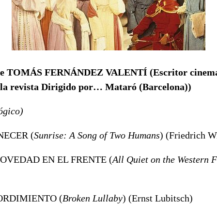
ón de TOMÁS FERNÁNDEZ VALENTÍ
(
Escritor cinem
la revista Dirigido por… Mataró (Barcelona))
ógico)
NECER (
Sunrise: A Song of Two Humans
) (Friedrich 
 NOVEDAD EN EL FRENTE (
All Quiet on the Western F
ORDIMIENTO (
Broken Lullaby
) (Ernst Lubitsch)