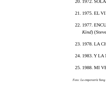
1972. SOLA
1975. EL V
1977. ENC
Kind
) (Stev
1978. LA C
1983. Y LA
1988. MI 
Foto: La emperatríz Yang