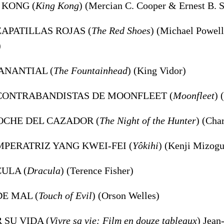
G KONG (
King Kong
) (Mercian C. Cooper & Ernest B. 
 ZAPATILLAS ROJAS (
The Red Shoes
) (Michael Powel
)
MANANTIAL (
The Fountainhead
) (King Vidor)
 CONTRABANDISTAS DE MOONFLEET (
Moonfleet
) 
NOCHE DEL CAZADOR (
The Night of the Hunter
) (Cha
EMPERATRIZ YANG KWEI-FEI (
Yôkihi
) (Kenji Mizogu
CULA (
Dracula
) (Terence Fisher)
DE MAL (
Touch of Evil
) (Orson Welles)
R SU VIDA (
Vivre sa vie: Film en douze tableaux
) Jean