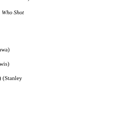
 Who Shot
awa)
ewis)
) (Stanley