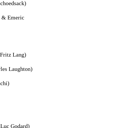
Schoedsack)
l & Emeric
(Fritz Lang)
rles Laughton)
chi)
-Luc Godard)