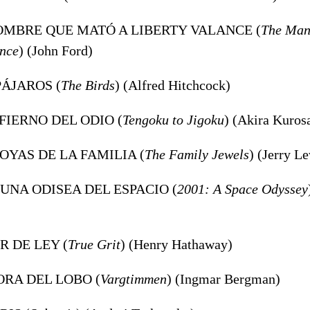
HOMBRE QUE MATÓ A LIBERTY VALANCE (
The Man
ance
) (John Ford)
PÁJAROS (
The Birds
) (Alfred Hitchcock)
NFIERNO DEL ODIO (
Tengoku to Jigoku
) (Akira Kuros
JOYAS DE LA FAMILIA (
The Family Jewels
) (Jerry L
: UNA ODISEA DEL ESPACIO (
2001: A Space Odyssey
R DE LEY (
True Grit
) (Henry Hathaway)
HORA DEL LOBO (
Vargtimmen
) (Ingmar Bergman)