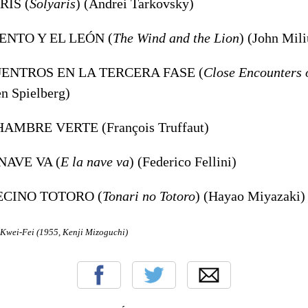
RIS (
Solyaris
) (Andrei Tarkovsky)
IENTO Y EL LEÓN (
The Wind and the Lion
) (John Mili
UENTROS EN LA TERCERA FASE (
Close Encounters o
en Spielberg)
HAMBRE VERTE (François Truffaut)
 NAVE VA (
E la nave va
) (Federico Fellini)
VECINO TOTORO (
Tonari no Totoro
) (Hayao Miyazaki)
 Kwei-Fei (1955, Kenji Mizoguchi)