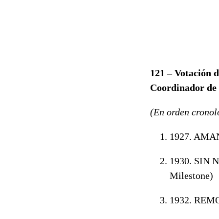
121 – Votaci
Coordinador de 
(En orden cronol
1927. AMA
1930. SIN
Milestone)
1932. REM