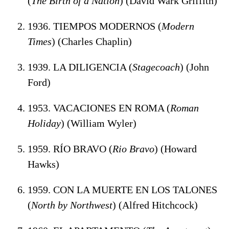
(
The Birth of a Nation
) (David Wark Griffith)
1936. TIEMPOS MODERNOS (
Modern
Times
) (Charles Chaplin)
1939. LA DILIGENCIA (
Stagecoach
) (John
Ford)
1953. VACACIONES EN ROMA (
Roman
Holiday
) (William Wyler)
1959. RÍO BRAVO (
Rio Bravo
) (Howard
Hawks)
1959. CON LA MUERTE EN LOS TALONES
(
North by Northwest
) (Alfred Hitchcock)