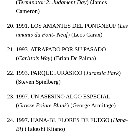
(
Terminator 2: Judgment Day
) (James
Cameron)
1991. LOS AMANTES DEL PONT-NEUF (
Les
amants du Pont- Neuf
) (Leos Carax)
1993. ATRAPADO POR SU PASADO
(
Carlito’s Way
) (Brian De Palma)
1993. PARQUE JURÁSICO (
Jurassic Park
)
(Steven Spielberg)
1997. UN ASESINO ALGO ESPECIAL
(
Grosse Pointe Blank
) (George Armitage)
1997. HANA-BI. FLORES DE FUEGO (
Hana-
Bi
) (Takeshi Kitano)