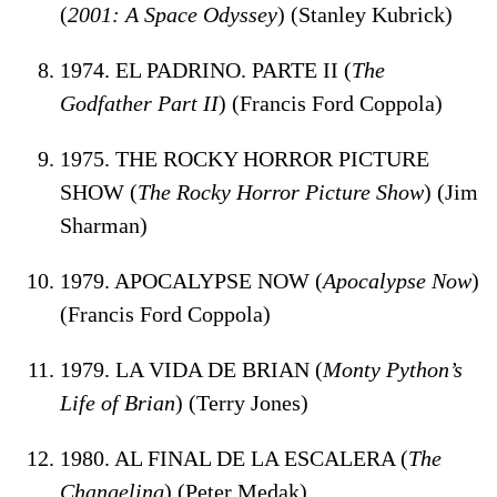
(
2001: A Space Odyssey
) (Stanley Kubrick)
1974. EL PADRINO. PARTE II (
The
Godfather Part II
) (Francis Ford Coppola)
1975. THE ROCKY HORROR PICTURE
SHOW (
The Rocky Horror Picture Show
) (Jim
Sharman)
1979. APOCALYPSE NOW (
Apocalypse Now
)
(Francis Ford Coppola)
1979. LA VIDA DE BRIAN (
Monty Python’s
Life of Brian
) (Terry Jones)
1980. AL FINAL DE LA ESCALERA (
The
Changeling
) (Peter Medak)