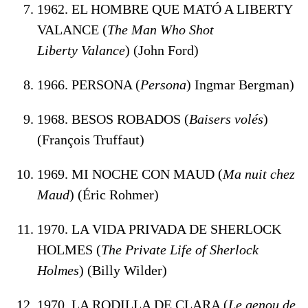
1962. EL HOMBRE QUE MATÓ A LIBERTY
VALANCE (
The Man Who Shot
Liberty
Valance
) (John Ford)
1966. PERSONA (
Persona
) Ingmar Bergman)
1968. BESOS ROBADOS (
Baisers volés
)
(François Truffaut)
1969. MI NOCHE CON MAUD (
Ma nuit chez
Maud
) (Éric Rohmer)
1970. LA VIDA PRIVADA DE SHERLOCK
HOLMES (
The Private Life of Sherlock
Holmes
) (Billy Wilder)
1970. LA RODILLA DE CLARA (
Le genou de