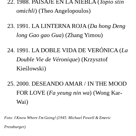
1988. PAISAJE EN LA NIEBLA (
Topio stin
omichli
) (Theo Angelopoulos)
1991. LA LINTERNA ROJA (
Da hong Deng
long Gao gao Gua
) (Zhang Yimou)
1991. LA DOBLE VIDA DE VERÓNICA (
La
Double Vie de Véronique
) (Krzysztof
Kieślowski)
2000. DESEANDO AMAR / IN THE MOOD
FOR LOVE (
Fa yeung nin wa
) (Wong Kar-
Wai)
Foto: I Know Where I'm Going! (1945. Michael Powell & Emeric
Pressburger)