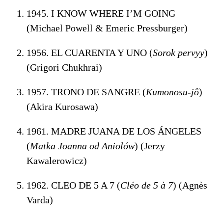
1945. I KNOW WHERE I’M GOING
(Michael Powell & Emeric Pressburger)
1956. EL CUARENTA Y UNO (
Sorok pervyy
)
(Grigori Chukhrai)
1957. TRONO DE SANGRE (
Kumonosu-jô
)
(Akira Kurosawa)
1961. MADRE JUANA DE LOS ÁNGELES
(
Matka Joanna od Aniolów
) (Jerzy
Kawalerowicz)
1962. CLEO DE 5 A 7 (
Cléo de 5 à 7
) (Agnès
Varda)