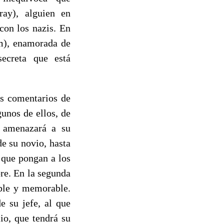
ay), alguien en
con los nazis. En
am), enamorada de
ecreta que está
es comentarios de
unos de ellos, de
t amenazará a su
e su novio, hasta
 que pongan a los
re. En la segunda
ible y memorable.
e su jefe, al que
io, que tendrá su