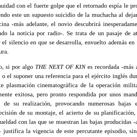
nuidad con el fuerte golpe que el retornado espía le pr
endo este un supuesto suicidio de la muchacha al dejar
cina -más adelante, el novio descubrirá inesperadam
do la noticia por radio-. Se trata de un pasaje de a
 el silencio en que se desarrolla, envuelto además en
ura.
o, si por algo
THE NEXT OF KIN
es recordada -más a
 o el suponer una referencia para el ejército inglés du
te plasmación cinematográfica de la operación milit
lmente exitosa, pero pronto respondida por unos ma
o de su realización, provocando numerosas bajas e
ecisión de su montaje, el acierto de su planificación,
rueldad con las que se muestran las bajas producidas -
- justifica la vigencia de este percutante episodio, si