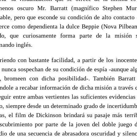
menos oscuro Mr. Barratt (magnífico Stephen Murr
hable, pero que esconde su condición de alto contacto 
ejerce como dependienta la dulce Beppie (Nova Pilbe
do, que curiosamente forma parte de la misión s
mando inglés.
riendo con bastante facilidad, a partir de los inocent
e nunca sospechan de su condición de espía -aunque alg
, bromeen con dicha posibilidad-. También Barrat
ndole a recabar información de dicha misión a través d
eguir entre ambas vertientes las suficientes evidencias
o, siempre desde un determinado grado de incertidumb
as, el film de Dickinson brindará su pasaje más terr
scubrimiento por parte de la joven del doble juego d
dio de una secuencia de abrasadora oscuridad y silenc