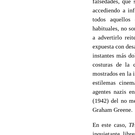
falsedades, que 
accediendo a in
todos aquellos 
habituales, no s
a advertirlo rei
expuesta con des
instantes más do
costuras de la
mostrados en la i
estilemas cinema
agentes nazis en
(1942) del no me
Graham Greene.
En este caso,
T
inquietante libr