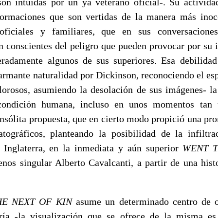
son intuidas por un ya veterano oficial-. Su actividad
formaciones que son vertidas de la manera más inoce
oficiales y familiares, que en sus conversacione
on conscientes del peligro que pueden provocar por su i
teradamente algunos de sus superiores. Esa debilidad
armante naturalidad por Dickinson, reconociendo el esp
lorosos, asumiendo la desolación de sus imágenes- la 
 condición humana, incluso en unos momentos tan 
nsólita propuesta, que en cierto modo propició una pro
tográficos, planteando la posibilidad de la infiltr
 Inglaterra, en la inmediata y aún superior
WENT T
nos singular Alberto Cavalcanti, a partir de una histo
HE NEXT OF KIN
asume un determinado centro de o
ería -la visualización que se ofrece de la misma e