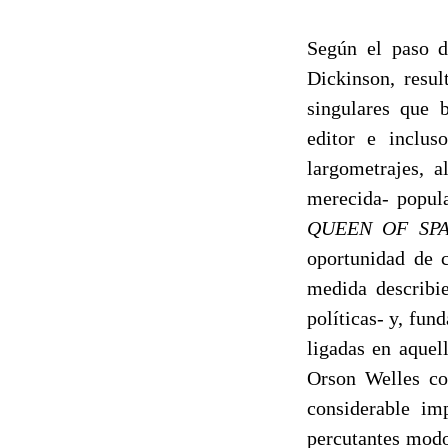
Según el paso d
Dickinson, resul
singulares que b
editor e inclus
largometrajes, a
merecida- popul
QUEEN OF SP
oportunidad de 
medida describi
políticas- y, fu
ligadas en aquel
Orson Welles c
considerable im
percutantes modo