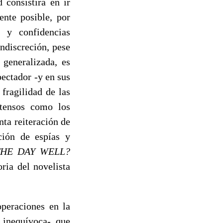
 consistirá en ir
nte posible, por
s y confidencias
ndiscreción, pese
 generalizada, es
ectador -y en sus
fragilidad de las
tensos como los
nta reiteración de
ación de espías y
HE DAY WELL?
ria del novelista
peraciones en la
s inequívoca- que