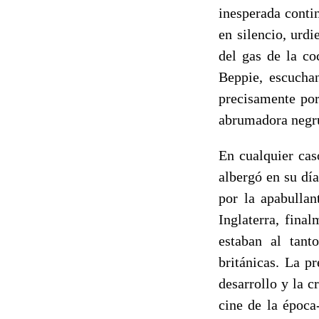
inesperada conti
en silencio, urdi
del gas de la co
Beppie, escuchan
precisamente por
abrumadora negr
En cualquier cas
albergó en su día
por la apabullan
Inglaterra, fina
estaban al tant
británicas. La pr
desarrollo y la c
cine de la época