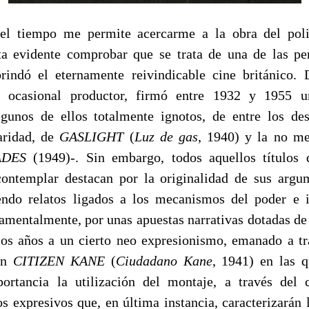
el tiempo me permite acercarme a la obra del poli
ta evidente comprobar que se trata de una de las p
rindó el eternamente reivindicable cine británico. Di
o ocasional productor, firmó entre 1932 y 1955 u
lgunos de ellos totalmente ignotos, de entre los des
aridad, de
GASLIGHT
(
Luz de gas
, 1940) y la no m
ADES
(1949)-. Sin embargo, todos aquellos títulos 
contemplar destacan por la originalidad de sus argu
endo relatos ligados a los mecanismos del poder e i
ndamentalmente, por unas apuestas narrativas dotadas de
los años a un cierto neo expresionismo, emanado a tr
on
CITIZEN KANE
(
Ciudadano Kane
, 1941) en las 
portancia la utilización del montaje, a través del 
s expresivos que, en última instancia, caracterizarán 