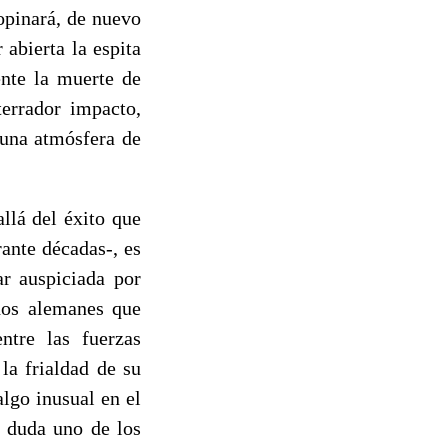
opinará, de nuevo
 abierta la espita
ente la muerte de
terrador impacto,
 una atmósfera de
llá del éxito que
rante décadas-, es
ar auspiciada por
ndos alemanes que
ntre las fuerzas
 la frialdad de su
algo inusual en el
n duda uno de los