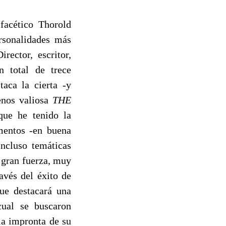
facético Thorold
ersonalidades más
rector, escritor,
n total de trece
taca la cierta -y
enos valiosa
THE
que he tenido la
mentos -en buena
ncluso temáticas
 gran fuerza, muy
avés del éxito de
que destacará una
cual se buscaron
la impronta de su