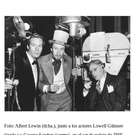
Foto: Albert Lewin (dcha.), junto a los actores Lowell Gilmore
(izqda.) y George Sanders (centro), en el set de rodaje de
THE