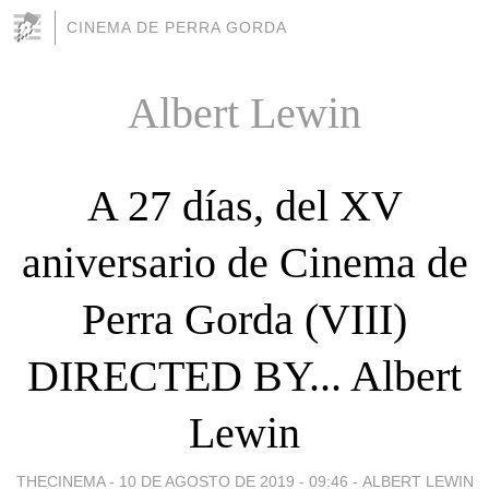
CINEMA DE PERRA GORDA
Albert Lewin
A 27 días, del XV
aniversario de Cinema de
Perra Gorda (VIII)
DIRECTED BY... Albert
Lewin
THECINEMA -
10 DE AGOSTO DE 2019 - 09:46
-
ALBERT LEWIN