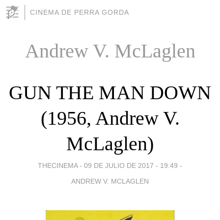
CINEMA DE PERRA GORDA
Andrew V. McLaglen
GUN THE MAN DOWN
(1956, Andrew V.
McLaglen)
THECINEMA -
09 DE JULIO DE 2017 - 19:49
-
ANDREW V. MCLAGLEN