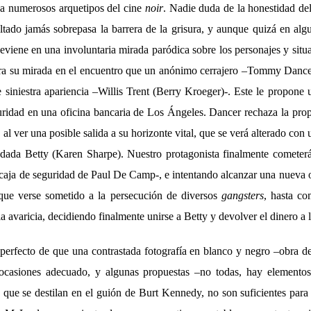
 a numerosos arquetipos del cine
noir
. Nadie duda de la honestidad del
ltado jamás sobrepasa la barrera de la grisura, y aunque quizá en algu
 deviene en una involuntaria mirada paródica sobre los personajes y sit
tra su mirada en el encuentro que un anónimo cerrajero –Tommy Dance
siniestra apariencia –Willis Trent (Berry Kroeger)-. Este le propone u
uridad en una oficina bancaria de Los Ángeles. Dancer rechaza la prop
, al ver una posible salida a su horizonte vital, que se verá alterado co
dada Betty (Karen Sharpe). Nuestro protagonista finalmente cometerá
 caja de seguridad de Paul De Camp-, e intentando alcanzar una nueva o
que verse sometido a la persecución de diversos
gangsters
, hasta co
a avaricia, decidiendo finalmente unirse a Betty y devolver el dinero a l
perfecto de que una contrastada fotografía en blanco y negro –obra de
ocasiones adecuado, y algunas propuestas –no todas, hay elemento
 que se destilan en el guión de Burt Kennedy, no son suficientes para