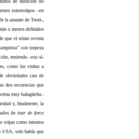
inutos de duración no
ienen estereotipos –en
de la amante de Trent-,
s más o menos definidos
e que el relato revista
“vampiriza” con torpeza
ión, teniendo –eso sí-
es, como las visitas a
de obviedades casi de
las dos secuencias que
e forma muy halagüeña-.
ridad y, finalmente, la
unados de
tour de force
se erijan como intentos
gro USA, solo había que