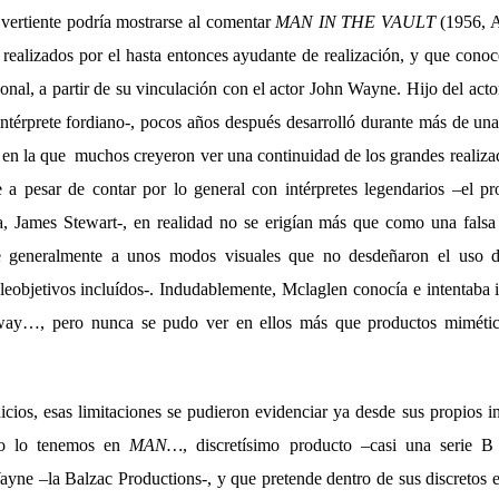
 vertiente podría mostrarse al comentar
MAN IN THE VAULT
(1956, 
s realizados por el hasta entonces ayudante de realización, y que cono
ional, a partir de su vinculación con el actor John Wayne. Hijo del a
intérprete fordiano-, pocos años después desarrolló durante más de un
 en la que muchos creyeron ver una continuidad de los grandes realiza
e a pesar de contar por lo general con intérpretes legendarios –el 
 James Stewart-, en realidad no se erigían más que como una falsa
se generalmente a unos modos visuales que no desdeñaron el uso d
leobjetivos incluídos-. Indudablemente, Mclaglen conocía e intentaba i
ay…, pero nunca se pudo ver en ellos más que productos mimétic
cios, esas limitaciones se pudieron evidenciar ya desde sus propios i
lo lo tenemos en
MAN…
, discretísimo producto –casi una serie B 
yne –la Balzac Productions-, y que pretende dentro de sus discretos 