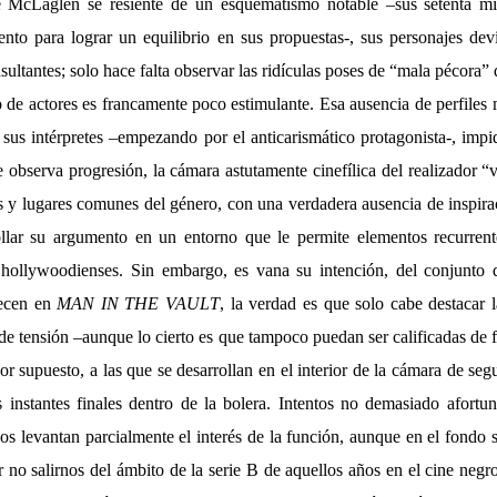
de McLaglen se resiente de un esquematismo notable –sus setenta m
nto para lograr un equilibrio en sus propuestas-, sus personajes dev
sultantes; solo hace falta observar las ridículas poses de “mala pécora” 
o de actores es francamente poco estimulante. Esa ausencia de perfile
 sus intérpretes –empezando por el anticarismático protagonista-, impid
e observa progresión, la cámara astutamente cinefílica del realizador 
s y lugares comunes del género, con una verdadera ausencia de inspirac
llar su argumento en un entorno que le permite elementos recurrent
 hollywoodienses. Sin embargo, es vana su intención, del conjunto 
recen en
MAN IN THE VAULT
, la verdad es que solo cabe destacar 
o de tensión –aunque lo cierto es que tampoco puedan ser calificadas d
or supuesto, a las que se desarrollan en el interior de la cámara de segu
s instantes finales dentro de la bolera. Intentos no demasiado afort
os levantan parcialmente el interés de la función, aunque en el fondo 
or no salirnos del ámbito de la serie B de aquellos años en el cine ne