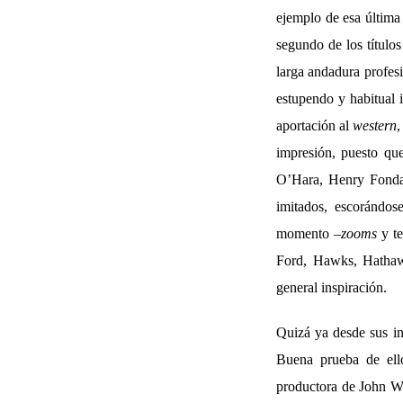
ejemplo de esa última
segundo de los título
larga andadura profes
estupendo y habitual 
aportación al
western
,
impresión, puesto qu
O’Hara, Henry Fonda,
imitados, escorándo
momento –
zooms
y te
Ford, Hawks, Hathaw
general inspiración.
Quizá ya desde sus ini
Buena prueba de el
productora de John Wa