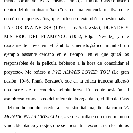
menos sorprendentes. Al mismo tiempo, el film de Cass se inserta
dentro del denominado
film d’art
, en una tendencia relativamente
común en aquelos años, que incluso se extendió a nuestro pais –
LA CORONA NEGRA (1950, Luis Saslawsky), DUENDE Y
MISTERIO DEL FLAMENCO (1952, Edgar Neville), y que
casualmente tuvo en el ámbito cinematográfico mundial un
ejemplo bastante cercano en el tiempo –en el que quizá los
responsables de la película bebieron a la hora de consolidar el
proyecto-. Me refiero a
I’VE ALWAYS LOVED YOU
(La gran
pasión, 1946. Frank Borzage), que en la crítica francesa albergó
una serie de encendidos admiradores. En contraposición al
asombroso cromatismo del referente borzgauiano, el film de Cass
–del que he podido acceder a su versión italiana, titulada como
LA
MONTAGNA DI CRISTALLO
, - se desarrolla en un muy británico
y notable blanco y negro, que se inicia –tras escuchar en los títulos