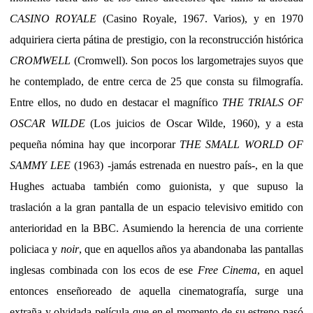
CASINO ROYALE
(Casino Royale, 1967. Varios), y en 1970
adquiriera cierta pátina de prestigio, con la reconstrucción histórica
CROMWELL
(Cromwell). Son pocos los largometrajes suyos que
he contemplado, de entre cerca de 25 que consta su filmografía.
Entre ellos, no dudo en destacar el magnífico
THE TRIALS OF
OSCAR WILDE
(Los juicios de Oscar Wilde, 1960), y a esta
pequeña nómina hay que incorporar
THE SMALL WORLD OF
SAMMY LEE
(1963) -jamás estrenada en nuestro país-, en la que
Hughes actuaba también como guionista, y que supuso la
traslación a la gran pantalla de un espacio televisivo emitido con
anterioridad en la BBC. Asumiendo la herencia de una corriente
policiaca y
noir
, que en aquellos años ya abandonaba las pantallas
inglesas combinada con los ecos de ese
Free Cinema
, en aquel
entonces enseñoreado de aquella cinematografía, surge una
extraña y olvidada película que en el momento de su estreno pasó