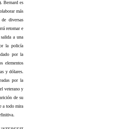
). Bernard es
colaborar más
 de diversas
rrá retomar e
 salida a una
r la policía
midado por la
os elementos
ras y dólares.
teadas por la
el veterano y
arición de su
e a todo mira
finitiva.