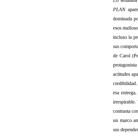
Lo señalaba
PLAN
apare
dominada por
esos mafiosos
incluso la p
sus comporta
de Carol (Pe
protagonist
actitudes ap
credibilidad
esa entrega
irrespirable
contrasta co
un marco ame
sus dependen