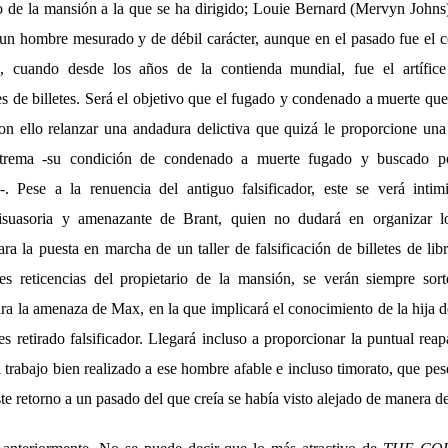
io de la mansión a la que se ha dirigido; Louie Bernard (Mervyn Johns
un hombre mesurado y de débil carácter, aunque en el pasado fue el 
, cuando desde los años de la contienda mundial, fue el artífice
nes de billetes. Será el objetivo que el fugado y condenado a muerte que
on ello relanzar una andadura delictiva que quizá le proporcione una
xtrema -su condición de condenado a muerte fugado y buscado po
l-. Pese a la renuencia del antiguo falsificador, este se verá inti
isuasoria y amenazante de Brant, quien no dudará en organizar l
ra la puesta en marcha de un taller de falsificación de billetes de lib
es reticencias del propietario de la mansión, se verán siempre sor
ra la amenaza de Max, en la que implicará el conocimiento de la hija d
es retirado falsificador. Llegará incluso a proporcionar la puntual reap
l trabajo bien realizado a ese hombre afable e incluso timorato, que pes
te retorno a un pasado del que creía se había visto alejado de manera de