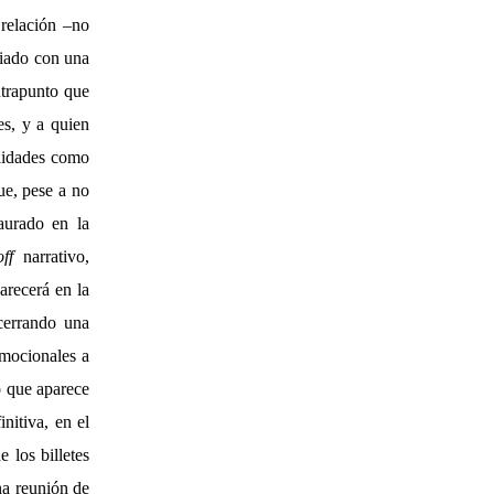
 relación –no
viado con una
ntrapunto que
es, y a quien
alidades como
que, pese a no
aurado en la
off
narrativo,
arecerá en la
 cerrando una
emocionales a
o que aparece
nitiva, en el
 los billetes
na reunión de