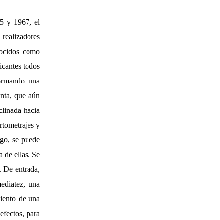
45 y 1967, el
realizadores
nocidos como
icantes todos
formando una
enta, que aún
clinada hacia
rtometrajes y
go, se puede
a de ellas. Se
. De entrada,
mediatez, una
miento de una
efectos, para