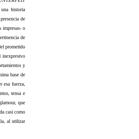
UNTERFEIT
una historia
 presencia de
es impresas- o
ertinencia de
del prometido
l inexpresivo
rtamientos y
ínima base de
r esa fuerza,
tos, tensa e
 glamour, que
ida casi como
, al utilizar