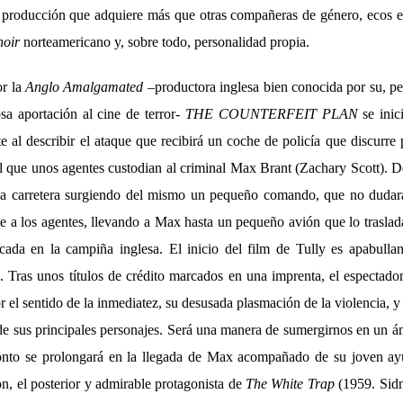
 producción que adquiere más que otras compañeras de género, ecos e
noir
norteamericano y, sobre todo, personalidad propia.
or la
Anglo Amalgamated
–productora inglesa bien conocida por su, pe
a aportación al cine de terror-
THE COUNTERFEIT PLAN
se inic
nte al describir el ataque que recibirá un coche de policía que discurre
el que unos agentes custodian al criminal Max Brant (Zachary Scott). D
 la carretera surgiendo del mismo un pequeño comando, que no dudará
e a los agentes, llevando a Max hasta un pequeño avión que lo traslad
ada en la campiña inglesa. El inicio del film de Tully es apabullan
. Tras unos títulos de crédito marcados en una imprenta, el espectador
 el sentido de la inmediatez, su desusada plasmación de la violencia, y 
de sus principales personajes. Será una manera de sumergirnos en un á
nto se prolongará en la llegada de Max acompañado de su joven a
on, el posterior y admirable protagonista de
The White Trap
(1959. Sidn