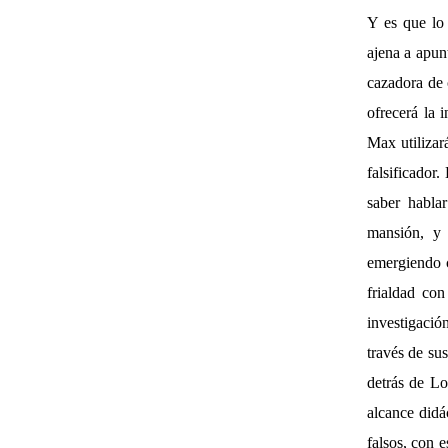
Y es que lo 
ajena a apun
cazadora de 
ofrecerá la 
Max utilizar
falsificador.
saber habla
mansión, y 
emergiendo c
frialdad con
investigació
través de su
detrás de Lo
alcance didá
falsos, con 