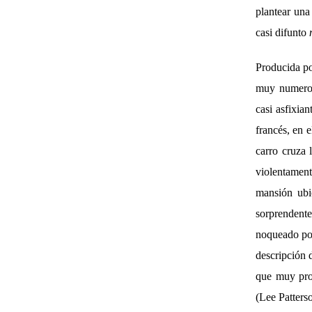
plantear una
casi difunto
Producida p
muy numeros
casi asfixia
francés, en 
carro cruza
violentament
mansión ubic
sorprendente
noqueado por
descripción 
que muy pro
(Lee Patters