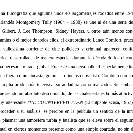
una filmografía que aglutina unos 40 largometrajes rodados entre 19
irlandés Montgomery Tully (1904 – 1988) se une al de una serie de 
Gilbert, J. Lee Thompson, Sidney Hayers, u otros aún menos co
ins o el mejor de todos ellos, el extraordinario Lance Comfort, pract
a valiosísima corriente de cine policíaco y criminal aparecen con
rica, desarrollada de manera especial durante la década de los cincu
na necesaria mirada global. Fue este una personalidad especialmente in
 bien fuera como cineasta, guionista o incluso novelista. Combinó con co
amplia producción televisiva su andadura como realizador. Sin embar
ue siendo un absoluto desconocido, de las cuales esta es la más atractiv
muy interesante
THE COUNTERFEIT PLAN
(El culpable acusa, 1957)
roceder a su análisis, se percibe en la película un sentido de la in
 plasmar una atmósfera turbia y fatalista que se eleva sobre el segui
tal en ciertos momentos presente como una simple coartada, no sin d