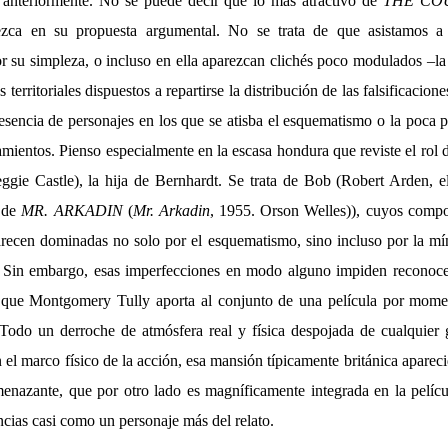
 anteriormente. No se puede decir que lo más atractivo de
THE CO
zca en su propuesta argumental. No se trata de que asistamos a 
 su simpleza, o incluso en ella aparezcan clichés poco modulados –la
 territoriales dispuestos a repartirse la distribución de las falsificacion
resencia de personajes en los que se atisba el esquematismo o la poca p
mientos. Pienso especialmente en la escasa hondura que reviste el rol 
ggie Castle), la hija de Bernhardt. Se trata de Bob (Robert Arden, e
a de
MR. ARKADIN
(
Mr. Arkadin
, 1955. Orson Welles)), cuyos compo
arecen dominadas no solo por el esquematismo, sino incluso por la m
. Sin embargo, esas imperfecciones en modo alguno impiden reconoce
, que Montgomery Tully aporta al conjunto de una película por momen
. Todo un derroche de atmósfera real y física despojada de cualquier
n el marco físico de la acción, esa mansión típicamente británica aparec
nazante, que por otro lado es magníficamente integrada en la película
cias casi como un personaje más del relato.