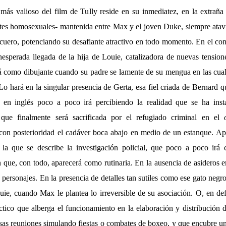
más valioso del film de Tully reside en su inmediatez, en la extraña
tes homosexuales- mantenida entre Max y el joven Duke, siempre ata
cuero, potenciando su desafiante atractivo en todo momento. En el co
inesperada llegada de la hija de Louie, catalizadora de nuevas tension
á como dibujante cuando su padre se lamente de su mengua en las cu
 Lo hará en la singular presencia de Gerta, esa fiel criada de Bernard 
r en inglés poco a poco irá percibiendo la realidad que se ha inst
que finalmente será sacrificada por el refugiado criminal en el
on posterioridad el cadáver boca abajo en medio de un estanque. Ap
 la que se describe la investigación policial, que poco a poco irá
n que, con todo, aparecerá como rutinaria. En la ausencia de asideros 
s personajes. En la presencia de detalles tan sutiles como ese gato negr
uie, cuando Max le plantea lo irreversible de su asociación. O, en defi
ctico que alberga el funcionamiento en la elaboración y distribución de
esas reuniones simulando fiestas o combates de boxeo, y que encubre u