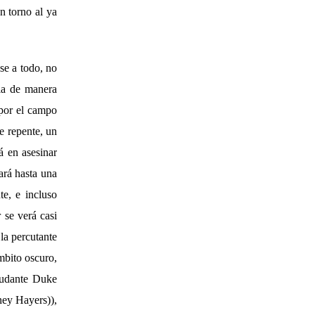
n torno al ya
se a todo, no
ia de manera
 por el campo
e repente, un
 en asesinar
ará hasta una
te, e incluso
 se verá casi
la percutante
mbito oscuro,
yudante Duke
ey Hayers)),