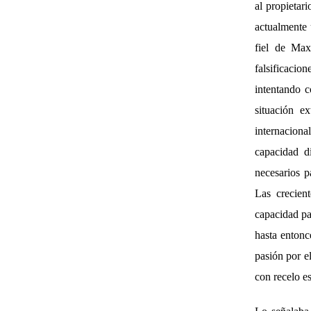
al propietar
actualmente 
fiel de Max
falsificacio
intentando c
situación e
internaciona
capacidad d
necesarios pa
Las crecient
capacidad pa
hasta entonc
pasión por e
con recelo es