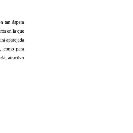
ón tan áspera
ros en la que
irá aparejada
., como para
ía, atractivo