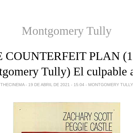
Montgomery Tully
 COUNTERFEIT PLAN (1
gomery Tully) El culpable 
THECINEMA -
19 DE ABRIL DE 2021 - 15:04
-
MONTGOMERY TULLY