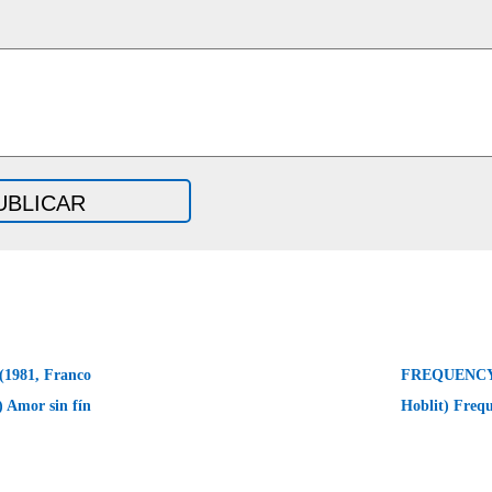
981, Franco
FREQUENCY 
i) Amor sin fín
Hoblit) Freq