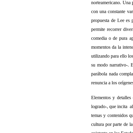
norteamericano. Una p
con una constante vari
propuesta de Lee es p
permite recorrer dive
comedia o de pura ap
momentos da la intenc
utilizando para ello lo
su modo narrativo-. E
parábola nada complaci
renuncia a los orígene
Elementos y detalles 
logrado-, que incita
a
temas y contenidos qu
cultura por parte de l