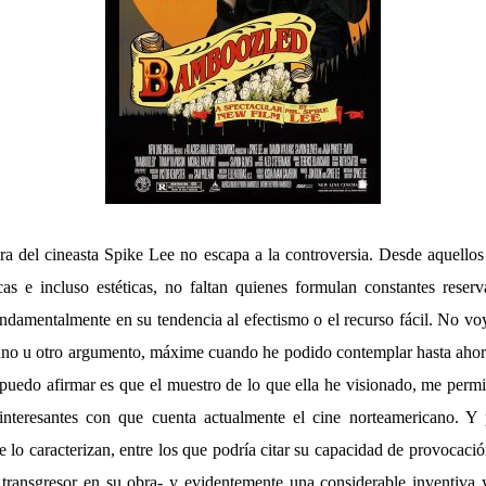
ra del cineasta Spike Lee no escapa a la controversia. Desde aquellos
cas e incluso estéticas, no faltan quienes formulan constantes reser
undamentalmente en su tendencia al efectismo o el recurso fácil. No vo
e uno u otro argumento, máxime cuando he podido contemplar hasta ahor
 puedo afirmar es que el muestro de lo que ella he visionado, me permi
 interesantes con que cuenta actualmente el cine norteamericano. Y
 lo caracterizan, entre los que podría citar su capacidad de provocac
 transgresor en su obra- y evidentemente una considerable inventiva