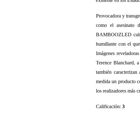
existente en los Estad
Provocadora y transgre
como el asesinato 
BAMBOOZLED culmina c
humillante con el qu
Imágenes reveladoras
Terence Blanchard, a 
también caracterizan
medida un producto com
los realizadores más c
Calificación:
3