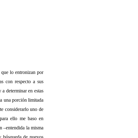
 que lo entronizan por
vas con respecto a sus
y a determinar en estas
a una porción limitada
te considerarlo uno de
 para ello me baso en
ión –entendida la misma
 y búsqueda de nuevos