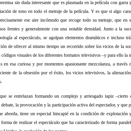
remisa sin duda interesante que es plasmada en la película con garra y
ación de tono en todo el metraje de la película. Y es que si algo carac
recisamente ese aire incómodo que recoge todo su metraje, que en su
rsos frentes y generalmente con una notable densidad. Junto a la su
ología al espectáculo, se agolpan elementos dramáticos e incluso tr
ión de ofrecer al mismo tiempo un recorrido sobre los vicios de la so
s códigos visuales de los diferentes formatos televisivos –y para ello la
s en esa curiosa y por momentos apasionante mezcolanza, a través d
ente de la obsesión por el éxito, los vicios televisivos, la alienació
s.
que se entrelazan formando un complejo y arriesgado tapiz –cierto 
l debate, la provocación y la participación activa del espectador, y que 
e aborda, tiene un especial hincapié en la condición de explotación 
a forma de realizar el espectáculo que ha caracterizado de forma parale