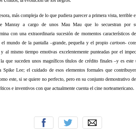
os Unidos, la evolución de los negros.
sora, más compleja de lo que pudiera parecer a primera vista, terribl
de Manray a cargo de unos Mau Mau que lo secuestran por su 
on una extraordinaria sucesión de momentos característicos de l
e el mundo de la pantalla –grande, pequeña y el propio
cartoon
- con
 y al mismo tiempo emotivas excelentemente punteadas por el impe
la que suceden unos magníficos títulos de crédito finales –y es este
 a Spike Lee; el cuidado de esos elementos formales que contribuye
o este, si se quiere no perfecto, pero en su conjunto demostrativo de
ríticos e inventivos con que actualmente cuenta el cine norteamericano.