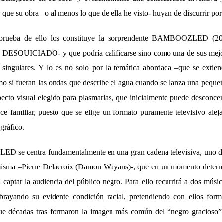
que su obra –o al menos lo que de ella he visto- huyan de discurrir por 
prueba de ello los constituye la sorprendente BAMBOOZLED (20
r DESQUICIADO- y que podría calificarse sino como una de sus mejor
ingulares. Y lo es no solo por la temática abordada –que se extien
mo si fueran las ondas que describe el agua cuando se lanza una pequeñ
pecto visual elegido para plasmarlas, que inicialmente puede desconcer
e familiar, puesto que se elige un formato puramente televisivo aleja
ráfico.
se centra fundamentalmente en una gran cadena televisiva, uno de 
 misma –Pierre Delacroix (Damon Wayans)-, que en un momento determ
aptar la audiencia del público negro. Para ello recurrirá a dos músic
ubrayando su evidente condición racial, pretendiendo con ellos form
que décadas tras formaron la imagen más común del “negro gracioso” 