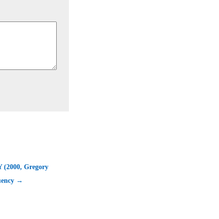
(2000, Gregory
uency →