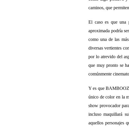
caminos, que permiten 
El caso es que una 
aproximada podría se
como una de las más s
diversas vertientes co
por lo atrevido del as
que muy pronto se hac
comúnmente cinematog
Y es que BAMBOOZLED 
único de color en la
show provocador para c
incluso maquillará s
aquellos personajes 