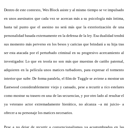
Dentro de este contexto, Wes Block asiste y al mismo tiempo se ve impulsado
en unos asesinatos que cada vez se acercan más a su psicología más íntima,
hasta tal punto que el asesino no será más que la exteriorización de una
personalidad basada externamente en la defensa de la ley. Esa dualidad tendrá
sus momento más perverso en los besos y caricias que brindará a su hija tras
ser esta atacada por el perturbado criminal en su progresivo acercamiento al
investigador. Lo que en teoría no son más que muestras de cariño paternal,
adquieren en la película unos matices turbadores, para expresar el tormento
interior que sufre. De forma paralela, el film de Tuggle se aviene a mostrar un
Eastwood considerablemente viejo y cansado, pese a recurrir a
tics
estelares
como mostrar su trasero en una de las secuencias, y por otro lado al resultar el
ya veterano actor extremadamente hierático, no alcanza –a mi juicio- a
ofrecer a su personaje los matices necesarios.
Pese a no dejar de recurrir a convencionalismos ya acostumbrados en las