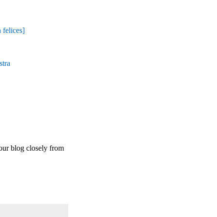
elices]
tra
our blog closely from