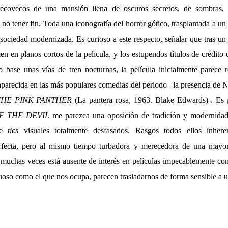
 recovecos de una mansión llena de oscuros secretos, de sombras, 
 no tener fin. Toda una iconografía del horror gótico, trasplantada a un
sociedad modernizada. Es curioso a este respecto, señalar que tras un
n en planos cortos de la película, y los estupendos títulos de crédit
base unas vías de tren nocturnas, la película inicialmente parece 
parecida en las más populares comedias del periodo –la presencia de N
THE PINK PANTHER
(La pantera rosa, 1963. Blake Edwards)-. Es p
F THE DEVIL
me parezca una oposición de tradición y modernidad 
de
tics
visuales totalmente desfasados. Rasgos todos ellos inher
fecta, pero al mismo tiempo turbadora y merecedora de una mayor
e muchas veces está ausente de interés en películas impecablemente co
uoso como el que nos ocupa, parecen trasladarnos de forma sensible a 