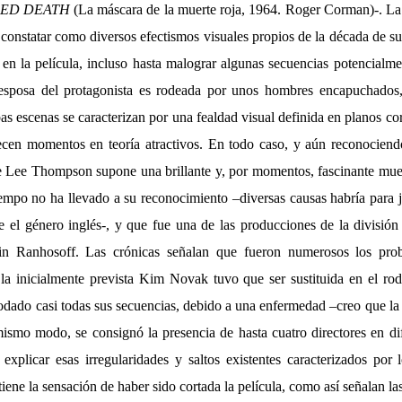
RED DEATH
(La máscara de la muerte roja, 1964. Roger Corman)-. La
s constatar como diversos efectismos visuales propios de la década de su
 en la película, incluso hasta malograr algunas secuencias potencialme
 esposa del protagonista es rodeada por unos hombres encapuchados, 
as escenas se caracterizan por una fealdad visual definida en planos co
en momentos en teoría atractivos. En todo caso, y aún reconociend
de Lee Thompson supone una brillante y, por momentos, fascinante muest
iempo no ha llevado a su reconocimiento –diversas causas habría para j
re el género inglés-, y que fue una de las producciones de la
divisió
tin Ranhosoff. Las crónicas señalan que fueron numerosos los pro
, la inicialmente prevista Kim Novak tuvo que ser sustituida en el r
odado casi todas sus secuencias, debido a una enfermedad –creo que la 
ismo modo, se consignó la presencia de hasta cuatro directores en d
 explicar esas irregularidades y saltos existentes caracterizados por 
ene la sensación de haber sido cortada la película, como así señalan las