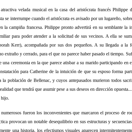
tractiva velada musical en la casa del aristócrata francés Philipp
a se interrumpe cuando el aristócrata es avisado por un lugareño, sobre
en la campiña francesa. Philippe pronto advertirá en su semblante la i
amiliar para poder atender a la solicitud de sus vecinos. A ella se sum
borah Kerr), acompañada por sus dos pequeños. A su llegada a la fo
o extraño y cerrado, para el que no parece haber pasado el tiempo. Suf
de una ceremonia en la que parece atisbar a su marido participando en e
nstatación para Catherine de la intuición de que su esposo forma par
a la población de Bellenac, y cuyos antepasados murieron todos sacr
 realidad que tendrá que asumir pese a sus deseos en dirección opuesta...
hijo.
 numerosos fueron los inconvenientes que marcaron el proceso de ro
ctica provocan un notable desequilibrio en sus estructuras y secuencias
amente una historia, los efectismos visuales aparecen intermitentemen