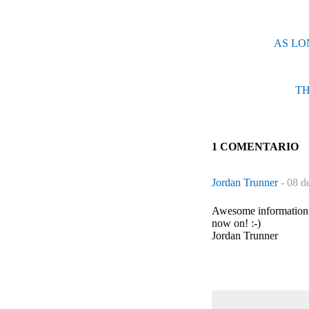
AS LON
TH
1 COMENTARIO
Jordan Trunner
-
08 d
Awesome information. 
now on! :-)
Jordan Trunner