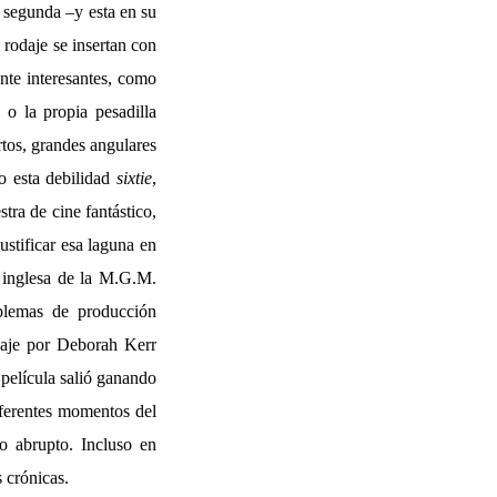
 segunda –y esta en su
 rodaje se insertan con
nte interesantes, como
o la propia pesadilla
rtos, grandes angulares
o esta debilidad
sixtie
,
ra de cine fantástico,
ustificar esa laguna en
n inglesa de la M.G.M.
blemas de producción
odaje por Deborah Kerr
película salió ganando
iferentes momentos del
lo abrupto. Incluso en
 crónicas.