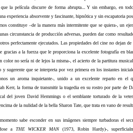
 que la película discurre de forma abrupta... Y sin embargo, en tod
 una experiencia absorvente y fascinante, hipnótica y sin escapatoria pos
mos constituye –de la manera más intermitente que se quiera-, un ej
unas circunstancia de producción adversas, pueden dar como resulta
otros perfectamente ejecutados. Las propiedades del cine no dejan de 
e gracias a la fuerza que le proporciona la excelente fotografía en b
 en color no sería ni de lejos la misma-, el acierto de la partitura musi
 y sugerente que se interpreta por vez primera en los instantes iniciale
donos un aroma inquietante-, unido a un excelente reparto en el 
h Kerr, la forma de transmitir la tragedia en su rostro por parte de 
ical del joven David Hemmings o el semblante torturado de la vete
encima de la nulidad de la bella Sharon Tate, que trata en vano de result
omento sabe esconder en sus imágenes siempre turbadoras el secr
ándose a
THE WICKER MAN
(1973, Robin Hardy)-, superficial