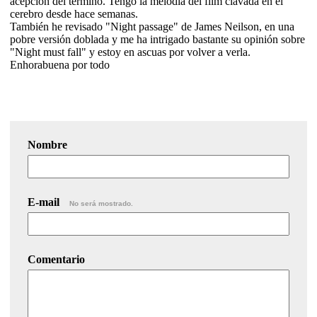
acepción del término. Tengo la melodía del film clavada en el
cerebro desde hace semanas.
También he revisado "Night passage" de James Neilson, en una
pobre versión doblada y me ha intrigado bastante su opinión sobre
"Night must fall" y estoy en ascuas por volver a verla.
Enhorabuena por todo
Nombre
E-mail
No será mostrado.
Comentario