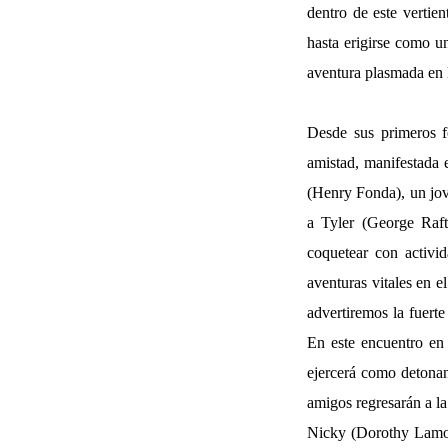
dentro de este vertie
hasta erigirse como u
aventura plasmada en l
Desde sus primeros f
amistad, manifestada 
(Henry Fonda), un jove
a Tyler (George Raft
coquetear con activi
aventuras vitales en e
advertiremos la fuert
En este encuentro en 
ejercerá como detonan
amigos regresarán a l
Nicky (Dorothy Lamour