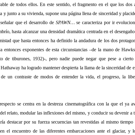
ble de todos ellos. En este sentido, el fragmento en el que los do
oca y junto a su vivienda, supone una página llena de sinceridad y placi
 señalar que el desarrollo de
SPAWN…
se caracteriza por ir evoluci
brío, hasta alcanzar una densidad dramática centrada en el desengaño 
mistad que hasta entonces ha definido la andadura de los dos protagoni
a entonces exponentes de esta circunstancias –de la mano de Hawks,
o de tiburones, 1932)-, pero nadie puede negar que pese a ciert
 Hathaway ha logrado mantener despierta la llama de la sinceridad de 
de un contraste de modos de entender la vida, el progreso, la libe
respecto se centra en la destreza cinematográfica con la que el ya a
 del relato, modular las inflexiones del mismo, y conducir su devenir a 
aría destacar por su fuerza secuencias tan revestidas al mismo tiempo 
n el encuentro de las diferentes embarcaciones ante el glaciar, y 