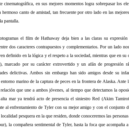
nte cinematográfica, en sus mejores momentos logra sobrepasar los e
n hermoso canto de amistad, tan frecuente por otro lado en las mejores
a pantalla.
otogramas el film de Hathaway deja bien a las claras su expresión
entre dos caracteres contrapuestos y complementarios. Por un lado n
n definido en la lógica y el respeto a la sociedad, mientras que en s
), marcado por su carácter extrovertido y un afán de progresión rá
dades delictivas. Ambos sin embargo han sido amigos desde su infan
l entorno marino de la captura de peces en la frontera de Alaska. Ante 
e relación que une a ambos jóvenes, al tiempo que detectamos la oposic
alta mar ya tendrá acto de presencia el siniestro Red (Akim Tamiro
te al enfrentamiento de Tyler con su mejor amigo y con el conjunto d
a localidad pesquera en la que residen, donde conoceremos las personas
), la compañera sentimental de Tyler, hasta la foca que acompaña a 