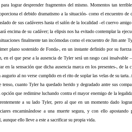
- para lograr desprender fragmentos del mismo. Momentos tan terrib
roporciona el debido dramatismo a la situación- como el encuentro de d
aslado de sus cadáveres hasta el salón de la localidad –el cuervo amig
osará encima de su cadáver; la elipsis nos ha evitado contemplar la ejecu
situaciones finalmente tan incómodas como el encuentro de Jim ante Tyle
imer plano sostenido de Fonda-, en un instante definido por su fuerza
 en el que pese a la ausencia de Tyler será un rasgo casi insalvable 
r en la sensación que dicha ausencia marca en los presentes-, de la cu
augurio al no verse cumplido en el rito de soplar las velas de su tarta. 
e tenso, cuanto Tyler ha quedado herido y degradado antre sus compañ
 opción que redimirse luchando contra el mayor enemigo de la legalid
rentemente a su lado Tyler, pero al que en un momento dado logrará
aciares encaminándose a una muerte segura, y con ello apostando po
, aunque ello lleve a este a sacrificar su propia vida.