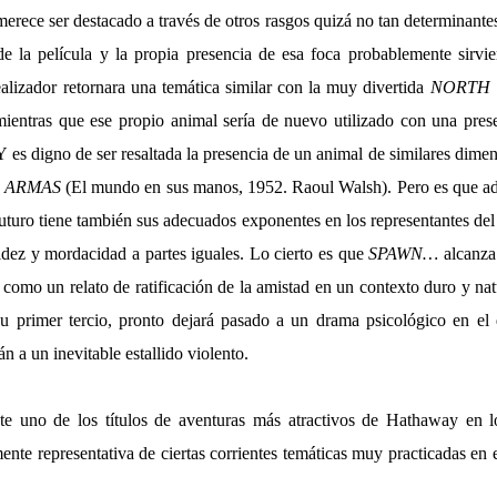
rece ser destacado a través de otros rasgos quizá no tan determinantes
de la película y la propia presencia de esa foca probablemente sirvi
ealizador retornara una temática similar con la muy divertida
NORTH 
 mientras que ese propio animal sería de nuevo utilizado con una prese
Y es digno de ser resaltada la presencia de un animal de similares dime
S ARMAS
(El mundo en sus manos, 1952. Raoul Walsh). Pero es que ad
uturo tiene también sus adecuados exponentes en los representantes del 
idez y mordacidad a partes iguales. Lo cierto es que
SPAWN…
alcanza 
 como un relato de ratificación de la amistad en un contexto duro y na
su primer tercio, pronto dejará pasado a un drama psicológico en el
n a un inevitable estallido violento.
te uno de los títulos de aventuras más atractivos de Hathaway en lo
ente representativa de ciertas corrientes temáticas muy practicadas en 