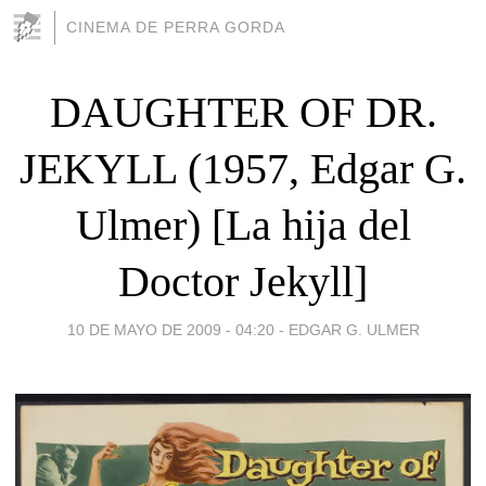
CINEMA DE PERRA GORDA
DAUGHTER OF DR.
JEKYLL (1957, Edgar G.
Ulmer) [La hija del
Doctor Jekyll]
10 DE MAYO DE 2009 - 04:20
-
EDGAR G. ULMER