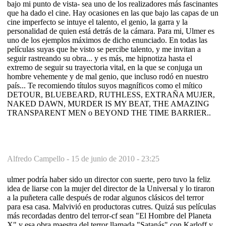
bajo mi punto de vista- sea uno de los realizadores más fascinantes
que ha dado el cine. Hay ocasiones en las que bajo las capas de un
cine imperfecto se intuye el talento, el genio, la garra y la
personalidad de quien está detrás de la cámara. Para mi, Ulmer es
uno de los ejemplos máximos de dicho enunciado. En todas las
películas suyas que he visto se percibe talento, y me invitan a
seguir rastreando su obra... y es más, me hipnotiza hasta el
extremo de seguir su trayectoria vital, en la que se conjuga un
hombre vehemente y de mal genio, que incluso rodó en nuestro
país... Te recomiendo títulos suyos magníficos como el mítico
DETOUR, BLUEBEARD, RUTHLESS, EXTRAÑA MUJER,
NAKED DAWN, MURDER IS MY BEAT, THE AMAZING
TRANSPARENT MEN o BEYOND THE TIME BARRIER..
Alfredo Campello -
15 de junio de 2010 - 23:25
ulmer podría haber sido un director con suerte, pero tuvo la feliz
idea de liarse con la mujer del director de la Universal y lo tiraron
a la puñetera calle después de rodar algunos clásicos del terror
para esa casa. Malvivió en productoras cutres. Quizá sus películas
más recordadas dentro del terror-cf sean "El Hombre del Planeta
X" y esa obra maestra del terror llamada "Satanás" con Karloff y