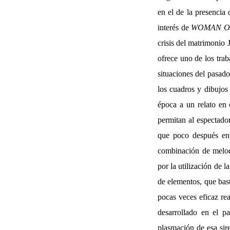
en el de la presencia 
interés de
WOMAN 
crisis del matrimonio
ofrece uno de los tra
situaciones del pasado
los cuadros y dibujos 
época a un relato en 
permitan al espectador
que poco después en s
combinación de melodr
por la utilización de 
de elementos, que bast
pocas veces eficaz re
desarrollado en el p
plasmación de esa sir