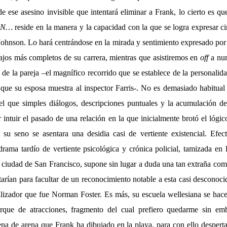
de ese asesino invisible que intentará eliminar a Frank, lo cierto es qu
ON…
reside en la manera y la capacidad con la que se logra expresar c
 Johnson. Lo hará centrándose en la mirada y sentimiento expresado po
bajos más completos de su carrera, mientras que asistiremos en
off
a num
 de la pareja –el magnífico recorrido que se establece de la personalid
que su esposa muestra al inspector Farris-. No es demasiado habitual a
el que simples diálogos, descripciones puntuales y la acumulación d
 intuir el pasado de una relación en la que inicialmente brotó el lógi
u seno se asentara una desidia casi de vertiente existencial. Efec
ama tardío de vertiente psicológica y crónica policial, tamizada en la
la ciudad de San Francisco, supone sin lugar a duda una tan extraña c
arían para facultar de un reconocimiento notable a esta casi desconoc
alizador que fue Norman Foster. Es más, su escuela wellesiana se hace
arque de atracciones, fragmento del cual prefiero quedarme sin em
ena de arena que Frank ha dibujado en la playa, para con ello desperta