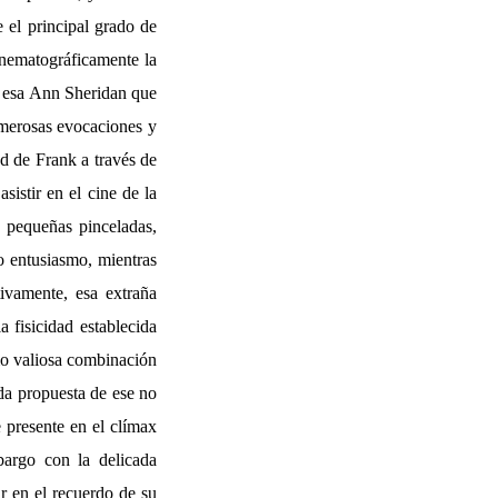
e el principal grado de
inematográficamente la
r esa Ann Sheridan que
erosas evocaciones y
ad de Frank a través de
sistir en el cine de la
e pequeñas pinceladas,
co entusiasmo, mientras
tivamente, esa extraña
 fisicidad establecida
omo valiosa combinación
ida propuesta de ese no
 presente en el clímax
bargo con la delicada
r en el recuerdo de su