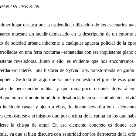
MAN ON THE RUN
.
imer lugar destaca por la espléndida utilización de los escenarios na
arco muestra sin incidir demasiado en la descripción de un entorno a
o de soledad urbana inherente a cualquier apuesta policial de la époc
arrolladas en una feria nocturna –rematadas con ese inquietante plano
bastante reveladoras. Junto a ello, es evidente que nos encontramos
erdadero interés –una historia de Sylvia Tate, transformada en guión
mpbell-. Se trata de algo que ya nos demuestran el giro de esos pri
lato de persecución militar, y que muy poco después derivará en 
el que un matrimonio hundido y desahuciado en sus sentimientos, vivir
incidente casual y ajeno a ellos, finalmente revertirá en el elemen
a demostrarse a sí mismos que por encima de la rutina en los que había
derse la chispa de amor. En ese elemento concreto es donde cabe 
ícula, ya que si bien discurre con seguridad por los derroteros de la crón