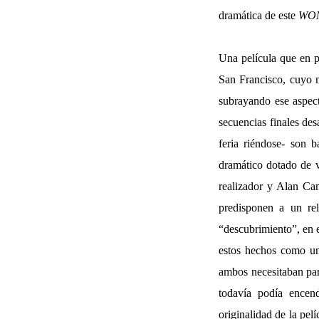
dramática de este
WO
Una película que en pr
San Francisco, cuyo m
subrayando ese aspect
secuencias finales des
feria riéndose- son 
dramático dotado de v
realizador y Alan Ca
predisponen a un re
“descubrimiento”, en 
estos hechos como un 
ambos necesitaban par
todavía podía encen
originalidad de la pel