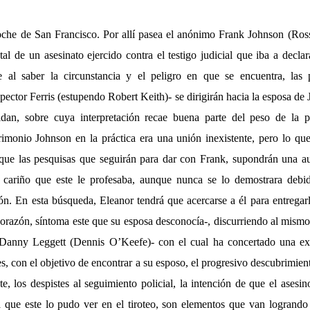
che de San Francisco. Por allí pasea el anónimo Frank Johnson (Ross 
tal de un asesinato ejercido contra el testigo judicial que iba a decla
 al saber la circunstancia y el peligro en que se encuentra, las p
pector Ferris (estupendo Robert Keith)- se dirigirán hacia la esposa d
dan, sobre cuya interpretación recae buena parte del peso de la p
rimonio Johnson en la práctica era una unión inexistente, pero lo qu
 que las pesquisas que seguirán para dar con Frank, supondrán una aut
al cariño que este le profesaba, aunque nunca se lo demostrara debi
ón. En esta búsqueda, Eleanor tendrá que acercarse a él para entrega
corazón, síntoma este que su esposa desconocía-, discurriendo al mism
–Danny Leggett (Dennis O’Keefe)- con el cual ha concertado una exc
s, con el objetivo de encontrar a su esposo, el progresivo descubrimien
te, los despistes al seguimiento policial, la intención de que el asesino
a que este lo pudo ver en el tiroteo, son elementos que van logrando