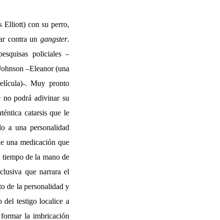
Elliott) con su perro,
rar contra un
gangster
.
esquisas policiales –
e Johnson –Eleanor (una
elícula)-. Muy pronto
e no podrá adivinar su
éntica catarsis que le
do a una personalidad
rle una medicación que
o tiempo de la mano de
lusiva que narrara el
to de la personalidad y
 del testigo localice a
 formar la imbricación