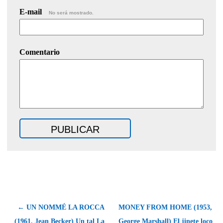
E-mail
No será mostrado.
Comentario
← UN NOMMÉ LA ROCCA
MONEY FROM HOME (1953,
(1961, Jean Becker) Un tal La
George Marshall) El jinete loco