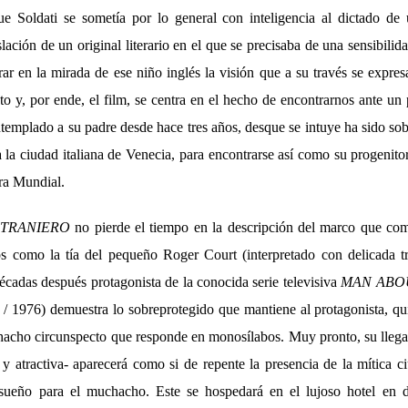
e Soldati se sometía por lo general con inteligencia al dictado de
slación de un original literario en el que se precisaba de una sensibili
rar en la mirada de ese niño inglés la visión que a su través se expre
ato y, por ende, el film, se centra en el hecho de encontrarnos ante u
emplado a su padre desde hace tres años, desque se intuye ha sido sob
a la ciudad italiana de Venecia, para encontrarse así como su progenit
rra Mundial.
STRANIERO
no pierde el tiempo en la descripción del marco que co
s como la tía del pequeño Roger Court (interpretado con delicada tr
écadas después protagonista de la conocida serie televisiva
MAN ABO
/ 1976) demuestra lo sobreprotegido que mantiene al protagonista, q
hacho circunspecto que responde en monosílabos. Muy pronto, su llega
y atractiva- aparecerá como si de repente la presencia de la mítica ci
ueño para el muchacho. Este se hospedará en el lujoso hotel en d