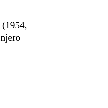
1954,
anjero