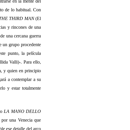
ntrarse en la mente del
to de lo habitual. Con
THE THIRD MAN
(El
cias y rincones de una
 de una cercana guerra
 de un grupo procedente
te punto, la película
ida Valli)-. Para ello,
, y quien en principio
ará a contemplar a su
rlo y estar totalmente
ico
LA MANO DELLO
a por una Venecia que
le ese detalle del arco