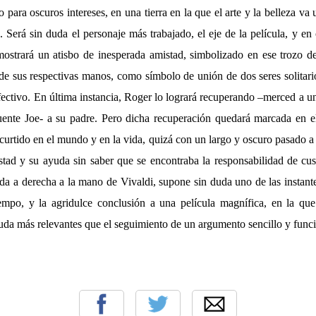
para oscuros intereses, en una tierra en la que el arte y la belleza va
. Será sin duda el personaje más trabajado, el eje de la película, y e
ostrará un atisbo de inesperada amistad, simbolizado en ese trozo d
e sus respectivas manos, como símbolo de unión de dos seres solitari
fectivo. En última instancia, Roger lo logrará recuperando –merced a u
uente Joe- a su padre. Pero dicha recuperación quedará marcada en el
urtido en el mundo y en la vida, quizá con un largo y oscuro pasado a
stad y su ayuda sin saber que se encontraba la responsabilidad de cus
da a derecha a la mano de Vivaldi, supone sin duda uno de las instant
iempo, y la agridulce conclusión a una película magnífica, en la qu
uda más relevantes que el seguimiento de un argumento sencillo y funci