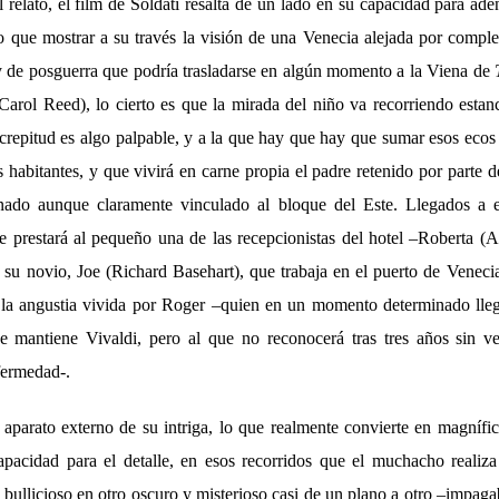
 relato, el film de Soldati resalta de un lado en su capacidad para ade
po que mostrar a su través la visión de una Venecia alejada por comple
 de posguerra que podría trasladarse en algún momento a la Viena de
Carol Reed), lo cierto es que la mirada del niño va recorriendo estan
ecrepitud es algo palpable, y a la que hay que hay que sumar esos ecos
 habitantes, y que vivirá en carne propia el padre retenido por parte
nado aunque claramente vinculado al bloque del Este. Llegados a es
 prestará al pequeño una de las recepcionistas del hotel –Roberta (All
 su novio, Joe (Richard Basehart), que trabaja en el puerto de Venecia
la angustia vivida por Roger –quien en un momento determinado lleg
e mantiene Vivaldi, pero al que no reconocerá tras tres años sin ve
fermedad-.
l aparato externo de su intriga, lo que realmente convierte en magníf
apacidad para el detalle, en esos recorridos que el muchacho realiz
bullicioso en otro oscuro y misterioso casi de un plano a otro –impagab