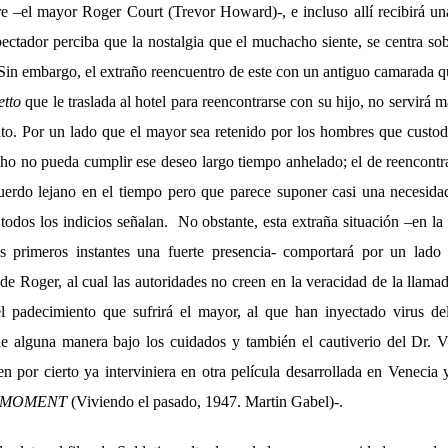
e –el mayor Roger Court (Trevor Howard)-, e incluso allí recibirá un
pectador perciba que la nostalgia que el muchacho siente, se centra so
 Sin embargo, el extraño reencuentro de este con un antiguo camarada 
etto
que le traslada al hotel para reencontrarse con su hijo, no servirá m
ato. Por un lado que el mayor sea retenido por los hombres que custo
ho no pueda cumplir ese deseo largo tiempo anhelado; el de reencontra
uerdo lejano en el tiempo pero que parece suponer casi una necesida
 todos los indicios señalan. No obstante, esta extraña situación –en l
s primeros instantes una fuerte presencia- comportará por un lado 
de Roger, al cual las autoridades no creen en la veracidad de la llam
l padecimiento que sufrirá el mayor, al que han inyectado virus de
 alguna manera bajo los cuidados y también el cautiverio del Dr. V
n por cierto ya interviniera en otra película desarrollada en Venecia 
T MOMENT
(Viviendo el pasado, 1947. Martin Gabel)-.