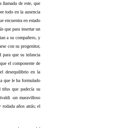
a llamada de este, que
bre todo en la ausencia
que encuentra en estado
ás que para insertar un
dian a su compañero, y
rse con su progenitor,
d para que su infancia
a que el componente de
el desequilibrio en la
ada que le ha formulado
l tifus que padecía su
ivaldi -un maravilloso
y rodada años atrás; el