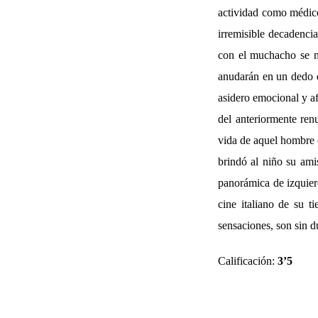
actividad como médico 
irremisible decadencia
con el muchacho se m
anudarán en un dedo d
asidero emocional y a
del anteriormente ren
vida de aquel hombre c
brindó al niño su ami
panorámica de izquier
cine italiano de su t
sensaciones, son sin d
Calificación:
3’5