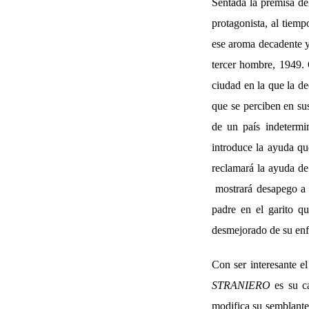
Sentada la premisa del
protagonista, al tiem
ese aroma decadente y
tercer hombre, 1949. 
ciudad en la que la d
que se perciben en sus
de un país indetermi
introduce la ayuda que
reclamará la ayuda de
mostrará desapego a 
padre en el garito qu
desmejorado de su en
Con ser interesante e
STRANIERO
es su c
modifica su semblante 