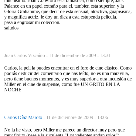
muchisimo. Joan Crawford esta fantastica, como siempre, Jack
Palance en un papel extraño para el, tambien esta superior, y la
Gloria Grahamme, que decir de esta sensual, atractiva, guapisisma,
y magnifica actriz. le doy un diez a esta estupenda pelicula.
pasa a engrosar mi coleccion.
saludos
Juan Carlos Vizcaíno -
11 de diciembre de 2009 - 13:31
Carlos, la peli la puedes encontrar en el foro de cine clásico. Como
podrás deducir del comentario que has leído, no es una maravilla,
pero tiene buenos momentos, y es muy superior a otra incursión de
Miller en el cine de suspense, como fue UN GRITO EN LA
NOCHE
Carlos Díaz Maroto
-
11 de diciembre de 2009 - 13:06
No la he visto, pero Miller me parece un director muy pero que
muy flojito (pese a la suculenta "Los valientes andan solos").