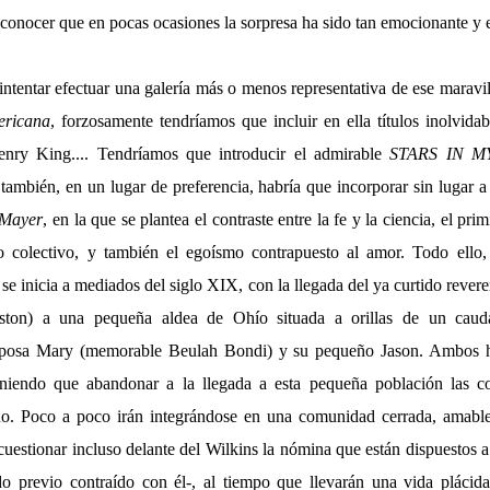
econocer que en pocas ocasiones la sorpresa ha sido tan emocionante y 
intentar efectuar una galería más o menos representativa de ese maravil
ricana
, forzosamente tendríamos que incluir en ella títulos inolvida
nry King.... Tendríamos que introducir el admirable
STARS IN 
también, en un lugar de preferencia, habría que incorporar sin lugar 
 Mayer
, en la que se plantea el contraste entre la fe y la ciencia, el pri
lo colectivo, y también el egoísmo contrapuesto al amor. Todo ello,
 se inicia a mediados del siglo XIX, con la llegada del ya curtido reve
ston) a una pequeña aldea de Ohío situada a orillas de un cauda
posa Mary (memorable Beulah Bondi) y su pequeño Jason. Ambos h
niendo que abandonar a la llegada a esta pequeña población las 
do. Poco a poco irán integrándose en una comunidad cerrada, amable
estionar incluso delante del Wilkins la nómina que están dispuestos a
o previo contraído con él-, al tiempo que llevarán una vida plácid