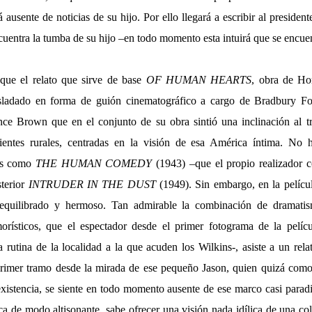
ausente de noticias de su hijo. Por ello llegará a escribir al president
cuentra la tumba de su hijo –en todo momento esta intuirá que se encue
 que el relato que sirve de base
OF HUMAN HEARTS
, obra de Ho
sladado en forma de guión cinematográfico a cargo de Bradbury Foo
nce Brown que en el conjunto de su obra sintió una inclinación al tr
ientes rurales, centradas en la visión de esa América íntima. No
tes como
THE HUMAN COMEDY
(1943) –que el propio realizador c
sterior
INTRUDER IN THE DUST
(1949). Sin embargo, en la pelícu
, equilibrado y hermoso. Tan admirable la combinación de dramati
rísticos, que el espectador desde el primer fotograma de la pelíc
 rutina de la localidad a la que acuden los Wilkins-, asiste a un rel
primer tramo desde la mirada de ese pequeño Jason, quien quizá com
xistencia, se siente en todo momento ausente de ese marco casi parad
a de modo altisonante, sabe ofrecer una visión nada idílica de una co