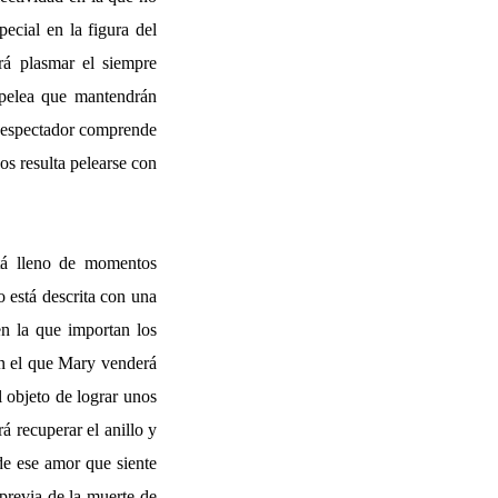
ecial en la figura del
á plasmar el siempre
 pelea que mantendrán
el espectador comprende
os resulta pelearse con
stá lleno de momentos
 está descrita con una
en la que importan los
en el que Mary venderá
 objeto de lograr unos
á recuperar el anillo y
de ese amor que siente
 previa de la muerte de