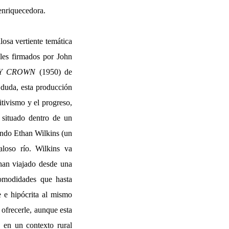
enriquecedora.
losa vertiente temática
bles firmados por John
MY CROWN
(1950) de
a duda, esta producción
mitivismo y el progreso,
 situado dentro de un
rendo Ethan Wilkins (un
loso río. Wilkins va
an viajado desde una
comodidades que hasta
 e hipócrita al mismo
 ofrecerle, aunque esta
a en un contexto rural