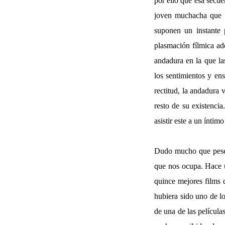
por ello que esa secue
joven muchacha que c
suponen un instante 
plasmación fílmica ad
andadura en la que la
los sentimientos y en
rectitud, la andadura 
resto de su existencia
asistir este a un íntim
Dudo mucho que pese a
que nos ocupa. Hace u
quince mejores films 
hubiera sido uno de lo
de una de las películ