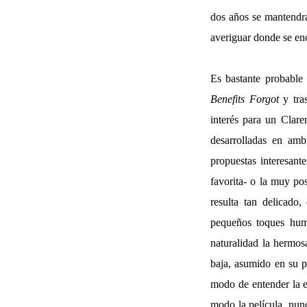
dos años se mantendrá 
averiguar donde se en
Es bastante probable
Benefits Forgot
y tra
interés para un Clare
desarrolladas en amb
propuestas interesan
favorita- o la muy po
resulta tan delicado
pequeños toques humo
naturalidad la hermosa
baja, asumido en su 
modo de entender la e
modo la película, nunc