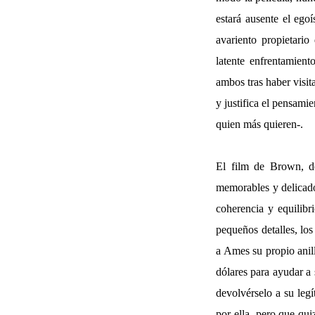
estará ausente el ego
avariento propietar
latente enfrentamien
ambos tras haber visit
y justifica el pensami
quien más quieren-.
El film de Brown, de
memorables y delicado
coherencia y equilibr
pequeños detalles, lo
a Ames su propio anil
dólares para ayudar a 
devolvérselo a su leg
por ella, pero que qui