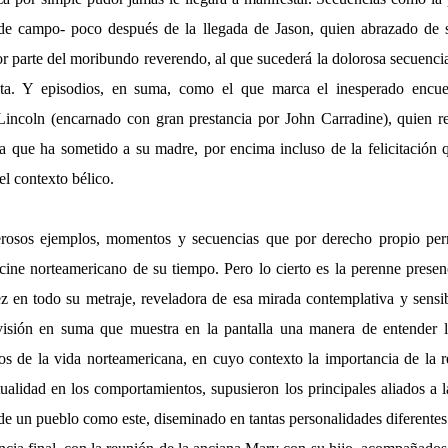
 de campo- poco después de la llegada de Jason, quien abrazado de 
r parte del moribundo reverendo, al que sucederá la dolorosa secuenci
ta. Y episodios, en suma, como el que marca el inesperado encue
ncoln (encarnado con gran prestancia por John Carradine), quien rev
 que ha sometido a su madre, por encima incluso de la felicitación 
l contexto bélico.
rosos ejemplos, momentos y secuencias que por derecho propio pe
 cine norteamericano de su tiempo. Pero lo cierto es la perenne presen
ez en todo su metraje, reveladora de esa mirada contemplativa y sensibl
sión en suma que muestra en la pantalla una manera de entender la
s de la vida norteamericana, en cuyo contexto la importancia de la re
itualidad en los comportamientos, supusieron los principales aliados a 
de un pueblo como este, diseminado en tantas personalidades diferentes