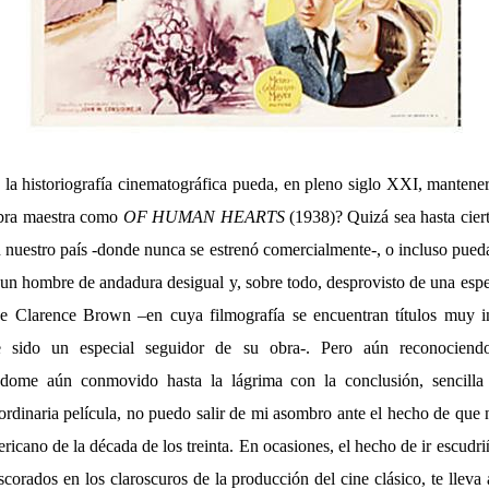
la historiografía cinematográfica pueda, en pleno siglo XXI, mantener
bra maestra como
OF HUMAN HEARTS
(1938)? Quizá sea hasta cier
 nuestro país -donde nunca se estrenó comercialmente-, o incluso pueda r
 un hombre de andadura desigual y, sobre todo, desprovisto de una espe
ue Clarence Brown –en cuya filmografía se encuentran títulos muy i
 sido un especial seguidor de su obra-. Pero aún reconociend
iéndome aún conmovido hasta la lágrima con la conclusión, sencilla
ordinaria película, no puedo salir de mi asombro ante el hecho de que 
ricano de la década de los treinta. En ocasiones, el hecho de ir escu
corados en los claroscuros de la producción del cine clásico, te lleva