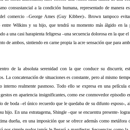
ísmo consustancial a la condición humana, representado de manera esp
io del comercio –George Ames (Guy Kibbee)-. Brown tampoco evitar
to entre Wilkins y su hijo, que tendrá su momento más álgido en la
ado a una casi harapienta feligresa –una secuencia dolorosa en la que 
ento de ambos, sintiendo en carne propia la acre sensación que para amb
ntro de la absoluta serenidad con la que conduce su discurrir, e
s. La concatenación de situaciones es constante, pero al mismo tiempo
io interno realmente pasmoso. Todo ello se expresa en una película 
s gestos en apariencia insignificantes, como ese conmovedor episodio 
lo de boda –el único recuerdo que le quedaba de su difunto esposo-, al
su hijo. En una estratagema, Shingle –que se encuentra presente- lograr
ítima dueña, en una imposición que se ofrece además como metáfora 
zá por simple pudor jamás le llegará a manifestar. Secuencias como la