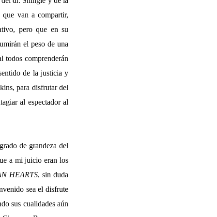
del dr. Shingle y de la
 que van a compartir,
ativo, pero que en su
sumirán el peso de una
ual todos comprenderán
ntido de la justicia y
ins, para disfrutar del
tagiar al espectador al
 grado de grandeza del
e a mi juicio eran los
N HEARTS
, sin duda
nvenido sea el disfrute
ndo sus cualidades aún