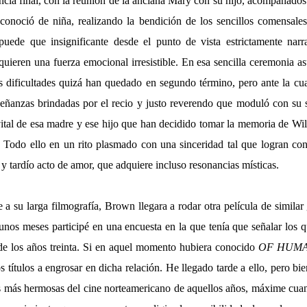
ncia final, con la reunión de la anciana Mary con su hijo, acompañados 
onoció de niña, realizando la bendición de los sencillos comensales
puede que insignificante desde el punto de vista estrictamente narr
quieren una fuerza emocional irresistible. En esa sencilla ceremonia a
s dificultades quizá han quedado en segundo término, pero ante la c
señanzas brindadas por el recio y justo reverendo que moduló con su se
vital de esa madre y ese hijo que han decidido tomar la memoria de Wilk
. Todo ello en un rito plasmado con una sinceridad tal que logran con
o y tardío acto de amor, que adquiere incluso resonancias místicas.
 su larga filmografía, Brown llegara a rodar otra película de similar
nos meses participé en una encuesta en la que tenía que señalar los qu
de los años treinta. Si en aquel momento hubiera conocido
OF HUMA
s títulos a engrosar en dicha relación. He llegado tarde a ello, pero bie
as más hermosas del cine norteamericano de aquellos años, máxime cua