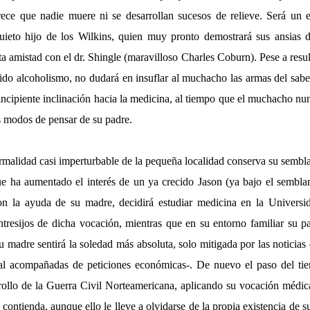
ece que nadie muere ni se desarrollan sucesos de relieve. Será un e
quieto hijo de los Wilkins, quien muy pronto demostrará sus ansias 
ta amistad con el dr. Shingle (maravilloso Charles Coburn). Pese a resu
do alcoholismo, no dudará en insuflar al muchacho las armas del saber
 incipiente inclinación hacia la medicina, al tiempo que el muchacho n
os modos de pensar de su padre.
rmalidad casi imperturbable de la pequeña localidad conserva su sembl
ue ha aumentado el interés de un ya crecido Jason (ya bajo el sembla
on la ayuda de su madre, decidirá estudiar medicina en la Universid
ntresijos de dicha vocación, mientras que en su entorno familiar su pa
madre sentirá la soledad más absoluta, solo mitigada por las noticias 
ral acompañadas de peticiones económicas-. De nuevo el paso del tie
rrollo de la Guerra Civil Norteamericana, aplicando su vocación médic
a contienda, aunque ello le lleve a olvidarse de la propia existencia de 