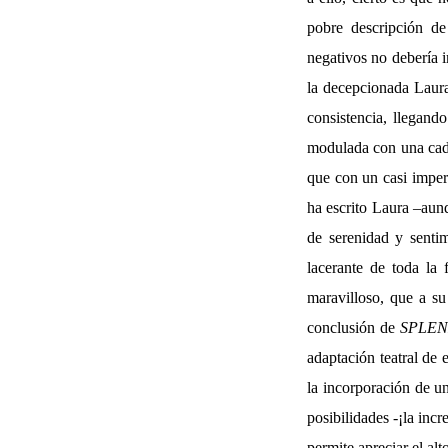
pobre descripción d
negativos no debería i
la decepcionada Laura
consistencia, llegan
modulada con una caden
que con un casi imper
ha escrito Laura –aunq
de serenidad y senti
lacerante de toda la 
maravilloso, que a su
conclusión de
SPLEN
adaptación teatral de 
la incorporación de un
posibilidades -¡la inc
permite apreciar el alt