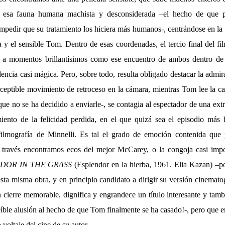
e esa fauna humana machista y desconsiderada –el hecho de que p
mpedir que su tratamiento los hiciera más humanos-, centrándose en la 
 y el sensible Tom. Dentro de esas coordenadas, el tercio final del f
do a momentos brillantísimos como ese encuentro de ambos dentro de
cia casi mágica. Pero, sobre todo, resulta obligado destacar la admira
ceptible movimiento de retroceso en la cámara, mientras Tom lee la car
ue no se ha decidido a enviarle-, se contagia al espectador de una ex
miento de la felicidad perdida, en el que quizá sea el episodio má
filmografía de Minnelli. Es tal el grado de emoción contenida que 
 través encontramos ecos del mejor McCarey, o la congoja casi impo
DOR IN THE GRASS
(Esplendor en la hierba, 1961. Elia Kazan) –por
esta misma obra, y en principio candidato a dirigir su versión cinemat
 cierre memorable, dignifica y engrandece un título interesante y tam
reíble alusión al hecho de que Tom finalmente se ha casado!-, pero que e
o voltaje del cine de su autor.