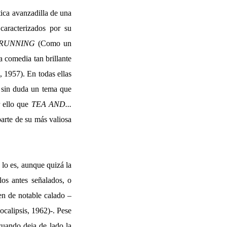
tica avanzadilla de una
 caracterizados por su
RUNNING
(Como un
a comedia tan brillante
 1957). En todas ellas
d, sin duda un tema que
r ello que
TEA AND...
parte de su más valiosa
 lo es, aunque quizá la
los antes señalados, o
en de notable calado –
ocalipsis, 1962)-. Pese
cuando deja de lado la