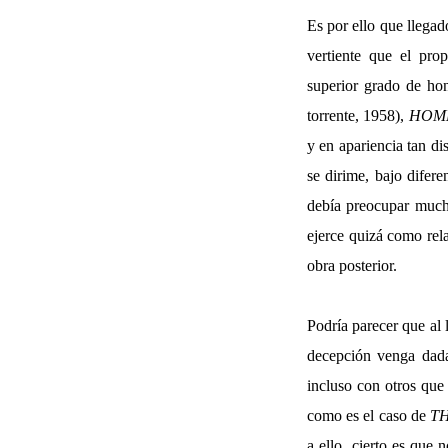
Es por ello que llegad
vertiente que el prop
superior grado de ho
torrente, 1958),
HOME
y en apariencia tan d
se dirime, bajo difere
debía preocupar mucho
ejerce quizá como rela
obra posterior.
Podría parecer que al 
decepción venga dada 
incluso con otros que
como es el caso de
T
a ello, cierto es que