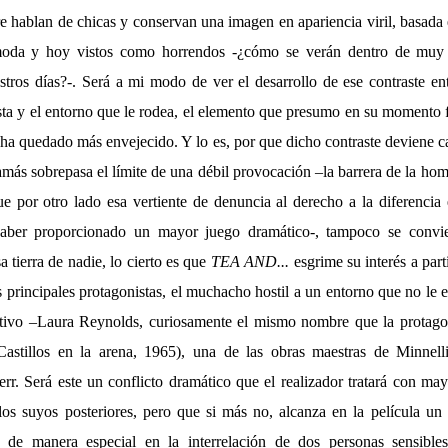
e hablan de chicas y conservan una imagen en apariencia viril, basada
da y hoy vistos como horrendos -¿cómo se verán dentro de muy
tros días?-. Será a mi modo de ver el desarrollo de ese contraste ent
sta y el entorno que le rodea, el elemento que presumo en su momento f
a ha quedado más envejecido. Y lo es, por que dicho contraste deviene ca
amás sobrepasa el límite de una débil provocación –la barrera de la ho
ue por otro lado esa vertiente de denuncia al derecho a la diferenci
aber proporcionado un mayor juego dramático-, tampoco se convie
sa tierra de nadie, lo cierto es que
TEA AND...
esgrime su interés a part
s principales protagonistas, el muchacho hostil a un entorno que no le e
tivo –Laura Reynolds, curiosamente el mismo nombre que la protagon
astillos en la arena, 1965), una de las obras maestras de Minnell
r. Será este un conflicto dramático que el realizador tratará con ma
tulos suyos posteriores, pero que si más no, alcanza en la película u
do de manera especial en la interrelación de dos personas sensibles