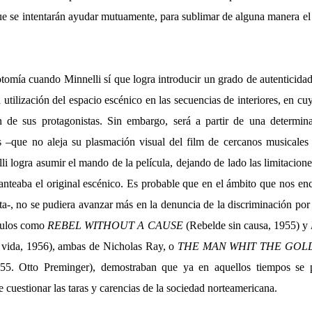
ue se intentarán ayudar mutuamente, para sublimar de alguna manera el
otomía cuando Minnelli sí que logra introducir un grado de autenticida
 utilización del espacio escénico en las secuencias de interiores, en cu
 de sus protagonistas. Sin embargo, será a partir de una determina
res –que no aleja su plasmación visual del film de cercanos musi
i logra asumir el mando de la película, dejando de lado las limitacio
lanteaba el original escénico. Es probable que en el ámbito que nos e
a-, no se pudiera avanzar más en la denuncia de la discriminación por
ítulos como
REBEL WITHOUT A CAUSE
(Rebelde sin causa, 1955) y
 vida, 1956), ambas de Nicholas Ray, o
THE MAN WHIT THE GOL
955. Otto Preminger), demostraban que ya en aquellos tiempos se
e cuestionar las taras y carencias de la sociedad norteamericana.