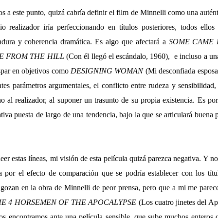
os a este punto, quizá cabría definir el film de Minnelli como una autén
io realizador iría perfeccionando en títulos posteriores, todos ellos
ndura y coherencia dramática. Es algo que afectará a
SOME CAME 
 FROM THE HILL
(Con él llegó el escándalo, 1960),
e incluso a un
ispar en objetivos como
DESIGNING WOMAN
(Mi desconfiada esposa,
ntes parámetros argumentales, el conflicto entre rudeza y sensibilida
 al realizador, al suponer un trasunto de su propia existencia. Es po
tiva puesta de largo de una tendencia, bajo la que se articulará buena 
leer estas líneas, mi visión de esta película quizá parezca negativa. Y no
por el efecto de comparación que se podría establecer con los títu
 gozan en la obra de Minnelli de peor prensa, pero que a mi me parec
HE 4 HORSEMEN OF THE APOCALYPSE
(Los cuatro jinetes del Ap
 nos encontramos ante una película sensible, que sube muchos enteros 