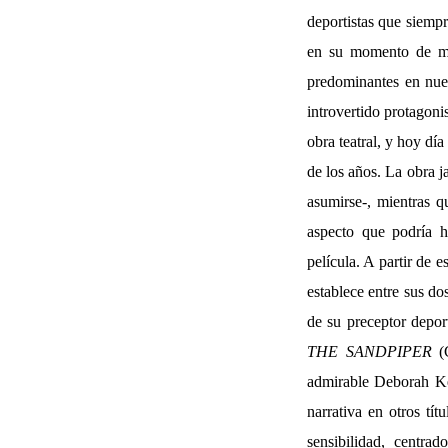
deportistas que siempr
en su momento de mo
predominantes en nues
introvertido protagoni
obra teatral, y hoy dí
de los años. La obra j
asumirse-, mientras q
aspecto que podría h
película. A partir de e
establece entre sus do
de su preceptor depor
THE SANDPIPER
(C
admirable Deborah Ker
narrativa en otros tí
sensibilidad, centra