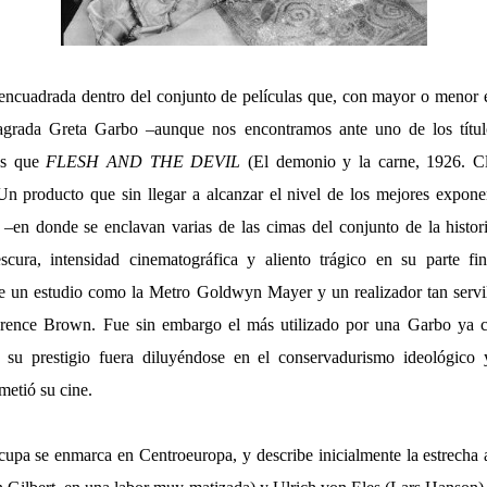
ncuadrada dentro del conjunto de películas que, con mayor o menor ef
agrada Greta Garbo –aunque nos encontramos ante uno de los títu
 es que
FLESH AND THE DEVIL
(El demonio y la carne, 1926. C
Un producto que sin llegar a alcanzar el nivel de los mejores expone
–en donde se enclavan varias de las cimas del conjunto de la histori
escura, intensidad cinematográfica y aliento trágico en su parte fi
de un estudio como la Metro Goldwyn Mayer y un realizador tan servi
ence Brown. Fue sin embargo el más utilizado por una Garbo ya c
su prestigio fuera diluyéndose en el conservadurismo ideológico 
metió su cine.
cupa se enmarca en Centroeuropa, y describe inicialmente la estrecha a