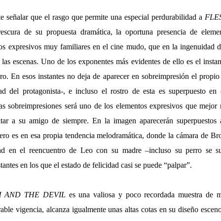
te señalar que el rasgo que permite una especial perdurabilidad a
FLE
rescura de su propuesta dramática, la oportuna presencia de elem
os expresivos muy familiares en el cine mudo, que en la ingenuidad d
e las escenas. Uno de los exponentes más evidentes de ello es el inst
rro. En esos instantes no deja de aparecer en sobreimpresión el propi
ad del protagonista-, e incluso el rostro de esta es superpuesto en
las sobreimpresiones será uno de los elementos expresivos que mejor r
atar a su amigo de siempre. En la imagen aparecerán superpuestos a
Pero es en esa propia tendencia melodramática, donde la cámara de Br
dad en el reencuentro de Leo con su madre –incluso su perro se s
ntes en los que el estado de felicidad casi se puede “palpar”.
 AND THE DEVIL
es una valiosa y poco recordada muestra de m
ble vigencia, alcanza igualmente unas altas cotas en su diseño esceno