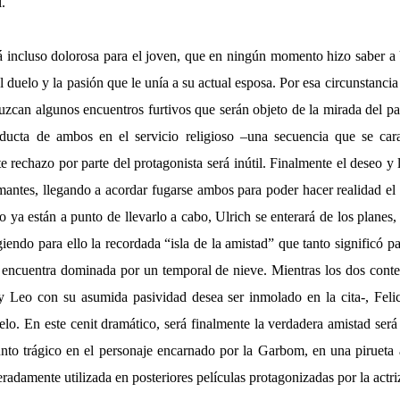
l.
á incluso dolorosa para el joven, que en ningún momento hizo saber a 
l duelo y la pasión que le unía a su actual esposa. Por esa circunstancia 
uzcan algunos encuentros furtivos que serán objeto de la mirada del pa
nducta de ambos en el servicio religioso –una secuencia que se cara
te rechazo por parte del protagonista será inútil. Finalmente el deseo y 
mantes, llegando a acordar fugarse ambos para poder hacer realidad el 
ya están a punto de llevarlo a cabo, Ulrich se enterará de los planes
giendo para ello la recordada “isla de la amistad” que tanto significó pa
 encuentra dominada por un temporal de nieve. Mientras los dos conte
y Leo con su asumida pasividad desea ser inmolado en la cita-, Felicit
lo. En este cenit dramático, será finalmente la verdadera amistad será
unto trágico en el personaje encarnado por la Garbom, en una pirueta
eradamente utilizada en posteriores películas protagonizadas por la actri