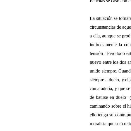
Felicitas se casó con é
La situación se tornar
circunstancias de aque
a ella, aunque se prod
indirectamente la co
tensión-. Pero todo es
nuevo entre los dos a
unido siempre. Cuando 
siempre a duelo, y eli
camaradería, y que se
de batirse en duelo –
caminando sobre el hie
ello tenga su contrap
moralista que será reit