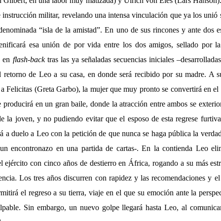
Gilbert, en una labor muy matizada) y Ulrich von Eles (Lars Hanson
 instrucción militar, revelando una intensa vinculación que ya los uni
enominada “isla de la amistad”. En uno de sus rincones y ante dos e
enificará esa unión de por vida entre los dos amigos, sellado por 
o en
flash-back
tras las ya señaladas secuencias iniciales –desarrollad
 retorno de Leo a su casa, en donde será recibido por su madre. A su
a Felicitas (Greta Garbo), la mujer que muy pronto se convertirá en el
e producirá en un gran baile, donde la atracción entre ambos se exterior
e la joven, y no pudiendo evitar que el esposo de esta regrese furtiv
rá a duelo a Leo con la petición de que nunca se haga pública la verd
un encontronazo en una partida de cartas-. En la contienda Leo eli
el ejército con cinco años de destierro en África, rogando a su más es
sencia. Los tres años discurren con rapidez y las recomendaciones y 
rmitirá el regreso a su tierra, viaje en el que su emoción ante la perspe
lpable. Sin embargo, un nuevo golpe llegará hasta Leo, al comunica