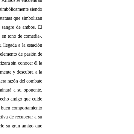
). Ambos se encuentran
ó simbólicamente siendo
statuas que simbolizan
la sangre de ambos. El
as en tono de comedia-,
 llegada a la estación
 elemento de pasión de
izará sin conocer él la
amente y descubra a la
adera razón del combate
minará a su oponente,
trecho amigo que cuide
el buen comportamiento
ctiva de recuperar a su
rle su gran amigo que