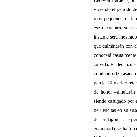
Leo von Harden (John 
viviendo el periodo de
muy pequeños, en la d
ese encuentro, se esc
instante será mostrad
que culminarán con el
conocerá casualmente 
su vida. El flechazo s
condición de casada d
pareja. El marido reta
de honor –simularán 
siendo castigado por 
de Felicitas en su au
del protagonista le pe
enamorada se hará pa