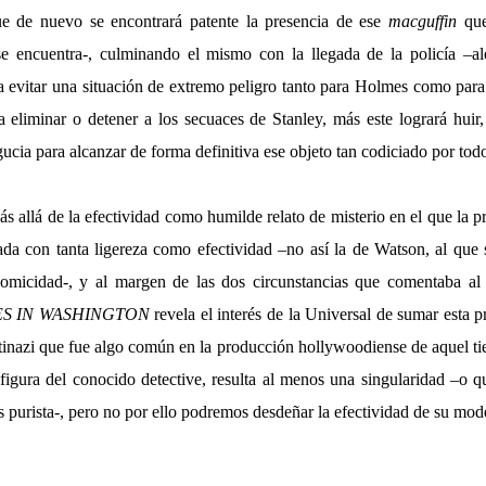
ue de nuevo se encontrará patente la presencia de ese
macguffin
que
 encuentra-, culminando el mismo con la llegada de la policía –al
a evitar una situación de extremo peligro tanto para Holmes como para
a eliminar o detener a los secuaces de Stanley, más este logrará hui
gucia para alcanzar de forma definitiva ese objeto tan codiciado por tod
ás allá de la efectividad como humilde relato de misterio en el que la p
da con tanta ligereza como efectividad –no así la de Watson, al que
omicidad-, y al margen de las dos circunstancias que comentaba al i
S IN WASHINGTON
revela el interés de la Universal de sumar esta pr
ntinazi que fue algo común en la producción hollywoodiense de aquel ti
a figura del conocido detective, resulta al menos una singularidad –o q
 purista-, pero no por ello podremos desdeñar la efectividad de su mode