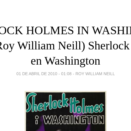
OCK HOLMES IN WASH
Roy William Neill) Sherloc
en Washington
01 DE ABRIL DE 2010 - 01:08
-
ROY WILLIAM NEILL