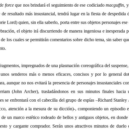
de force
que nos brindará el seguimiento de ese codiciado
macguffin
, 
e de resultado más insustancial, tendrá lugar en la fiesta de despedida 
ie Lord) quien, sin ella saberlo, porta entre sus objetos personajes es
ebración, el objeto irá discurriendo de manera ingeniosa e inesperada 
 de los cuales se permitirán comentarios sobre dicho tema, sin saber que
nto.
fragmentos, impregnados de una plasmación coreográfica del suspense, l
r unos senderos más o menos eficaces, concisos y por lo general dot
ra, aunque no nos evitará la presencia de personajes insustanciales co
rriam (John Archer), trasladándonos en sus minutos finales hacia 
s se enfrentará con el cabecilla del grupo de espías –Richard Stanley 
o, atención a la mesura de su dicción)-, componiendo un episodio en
o de un marco estético rodeado de bellos y antiguos objetos, en donde
esto y cargante comprador. Serán unos atractivos minutos de duelo d