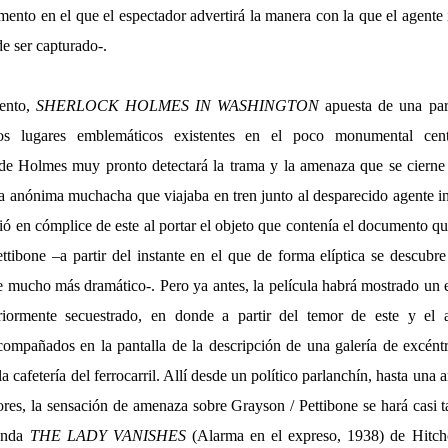
ento en el que el espectador advertirá la manera con la que el agente 
e ser capturado-.
mento,
SHERLOCK HOLMES IN WASHINGTON
apuesta de una par
 los lugares emblemáticos existentes en el poco monumental cent
e Holmes muy pronto detectará la trama y la amenaza que se cierne 
a anónima muchacha que viajaba en tren junto al desparecido agente i
tió en cómplice de este al portar el objeto que contenía el documento qu
ttibone –a partir del instante en el que de forma elíptica se descubre
te mucho más dramático-. Pero ya antes, la película habrá mostrado un 
eriormente secuestrado, en donde a partir del temor de este y el 
acompañados en la pantalla de la descripción de una galería de excéntr
la cafetería del ferrocarril. Allí desde un político parlanchín, hasta una
ores, la sensación de amenaza sobre Grayson / Pettibone se hará casi 
penda
THE LADY VANISHES
(Alarma en el expreso, 1938) de Hitch