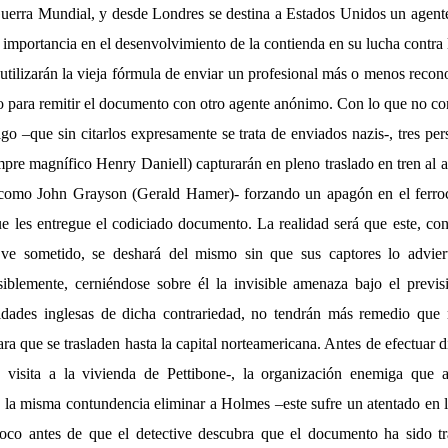
uerra Mundial, y desde Londres se destina a Estados Unidos un agente 
importancia en el desenvolvimiento de la contienda en su lucha contra lo
 utilizarán la vieja fórmula de enviar un profesional más o menos recon
o para remitir el documento con otro agente anónimo. Con lo que no con
go –que sin citarlos expresamente se trata de enviados nazis-, tres p
mpre magnífico Henry Daniell) capturarán en pleno traslado en tren al 
 como John Grayson (Gerald Hamer)- forzando un apagón en el ferroc
e les entregue el codiciado documento. La realidad será que este, con
ve sometido, se deshará del mismo sin que sus captores lo advier
siblemente, cerniéndose sobre él la invisible amenaza bajo el previsi
idades inglesas de dicha contrariedad, no tendrán más remedio que r
 que se trasladen hasta la capital norteamericana. Antes de efectuar d
u visita a la vivienda de Pettibone-, la organización enemiga que a
 la misma contundencia eliminar a Holmes –este sufre un atentado en l
poco antes de que el detective descubra que el documento ha sido t