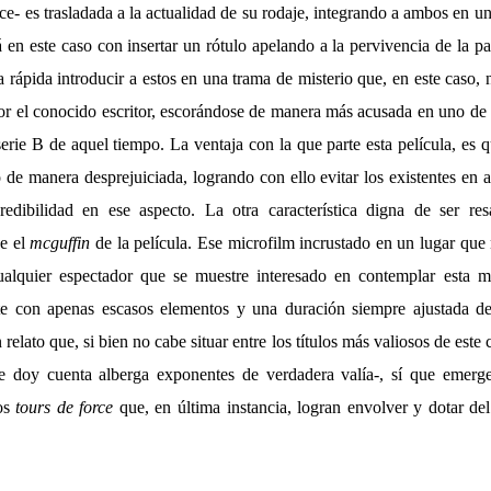
- es trasladada a la actualidad de su rodaje, integrando a ambos en u
rá en este caso con insertar un rótulo apelando a la pervivencia de la 
 rápida introducir a estos en una trama de misterio que, en este caso,
or el conocido escritor, escorándose de manera más acusada en uno de 
serie B de aquel tiempo. La ventaja con la que parte esta película, es
de manera desprejuiciada, logrando con ello evitar los existentes en a
edibilidad en ese aspecto. La otra característica digna de ser res
ne el
mcguffin
de la película. Ese microfilm incrustado en un lugar que 
cualquier espectador que se muestre interesado en contemplar esta 
te con apenas escasos elementos y una duración siempre ajustada d
relato que, si bien no cabe situar entre los títulos más valiosos de este 
 doy cuenta alberga exponentes de verdadera valía-, sí que emer
nos
tours de force
que, en última instancia, logran envolver y dotar del 