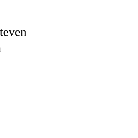
teven
n