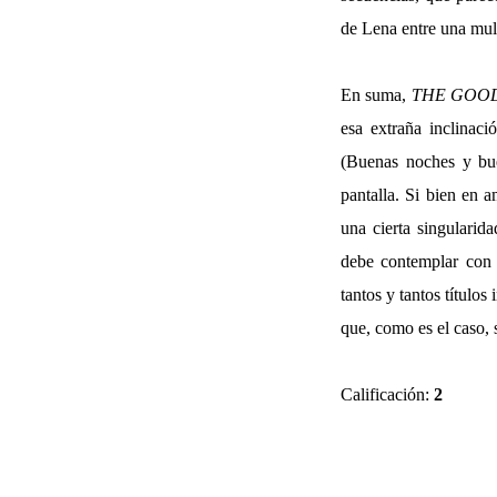
de Lena entre una mult
En suma,
THE GOO
esa extraña inclinac
(Buenas noches y buen
pantalla. Si bien en 
una cierta singularid
debe contemplar con 
tantos y tantos título
que, como es el caso, 
Calificación:
2