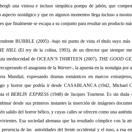
bergh una vistosa e incluso simpática pompa de jabón, que compe
o aspecto nostálgico y que en algunos momentos llega incluso a mostr
des que finalmente se escapa a su conjunto para resultar un producto m
endente BUBBLE (2005) –bajo mi punto de vista el título suyo más a
HE HILL
(El rey de la colina, 1993), de un director que siempre me
bsoluta mediocridad de OCEAN’S THIRTEEN (2007),
THE GOOD G
–recuperando el anagrama de la
Warner
-, la apuesta en la nostalgia por 
erra Mundial, expresando dramas románticos en marcos extranjeros
aigo y horror que podría ir desde CASABLANCA (1942, Michael Cur
sta el
BERLIN EXPRESS
(1948) de Jacques Tourneur. Es sin duda el
mbinar desde sus primeros instantes la inserción de imágenes docume
ién salido del horror bélico, y cuyas calles se ofrecen como una auténtica
vivientes. Esa sociedad alemana que ha resultado cómplice con la at
 presencia de las
autoridades del frente occidental y el ruso, a esa e