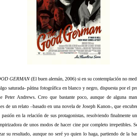
OOD GERMAN
(El buen alemán, 2006) si en su contemplación no medi
go saturada- pátina fotográfica en blanco y negro, dispuesta por el pr
de Peter Andrews. Creo que bastante poco, aunque de alguna mane
iones de un relato –basado en una novela de Joseph Kanon-, que encubre
e pasión en la relación de sus protagonistas, resolviendo finalmente 
ampirizadora de unos modos de hacer cine por completo irrepetibles. 
azar su resultado, aunque no seré yo quien lo haga, partiendo de la ba