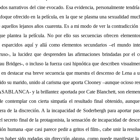
dos narrativos del cine evocado. Esa evidencia, personalmente tendría
nfoque ofrecido en la película, en la que se plasma una sexualidad muc
 aquellos lejanos años cuarenta. Es a mi modo de ver la contradicción
ue plantea la película. No por ello sus secuencias ofrecen elementos
 esparcidos aquí y allá como elementos secundarios –el mundo inter
ruso-, la lucidez que desprenden las afirmaciones brindadas por el 
u Bridges-, o incluso la fuerza casi hipnótica que describen visualm
 en destacar esa breve secuencia que muestra el descenso de Lena a una
uido su marido, unido al carisma que aporta Clooney –aunque ocioso res
ASABLANCA- y la brillantez aportada por Cate Blanchett, son element
de contemplar con cierta simpatía el resultado final obtenido, aunqu
era de la discreción. A la incapacidad de Soderbergh para aportar pasi
el secreto final de la protagonista, la sensación de incapacidad de desc
ción humana -que casi parece pedir a gritos el film-, cabe unir la resol
en haber sido rodadas sin dirección alguna, como puede manifestar la 