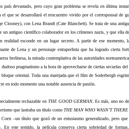
n país devastado, pero cuyo gran problema se revela en última inst
 el que se desarrollará el rencuentro vivido por el corresponsal de g
e Clooney), con Lena Brandt (Cate Blanchett). Se trata de una antig
 un antiguo científico colaborador en los crímenes nazis, y que ella 
 realidad esconde en un lugar secreto. A partir de ese momento, la 
mante de Lena y un personaje estraperlista que ha logrado cierta for
erra berlinesa, la mirada contemplativa de las autoridades norteameri
 dudoso pragmatismo a la hora de aprovecharse de ciertas secuelas del
el bloque oriental. Toda una marejada que el film de Soderbergh esgrim
ecte en todo momento una notable ausencia de pasión.
pecialmente rechazable en
THE GOOD GERMAN
. Es más, uno no de
ierismo que lastraba un título como
THE MAN WHO WASN’T THERE
el Coen –un título que gozó de un entusiasmo generalizado, pero que
-. En este sentido, la película conserva cierta sobriedad de formas