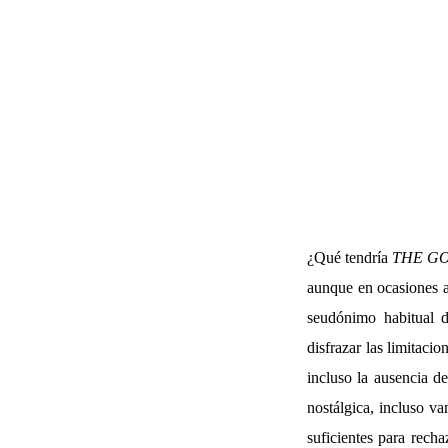
¿Qué tendría
THE G
aunque en ocasiones al
seudónimo habitual 
disfrazar las limitac
incluso la ausencia d
nostálgica, incluso v
suficientes para rech