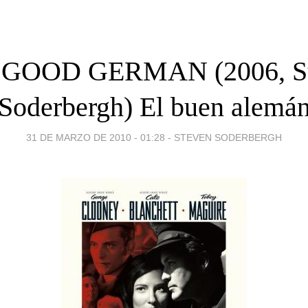
GOOD GERMAN (2006, S
Soderbergh) El buen alemá
31 DE MARZO DE 2010 - 01:28
-
STEVEN SODERBERGH