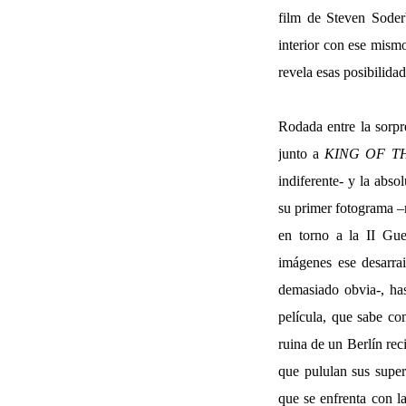
film de Steven Soder
interior con ese mism
revela esas posibilida
Rodada entre la sorpr
junto a
KING OF T
indiferente- y la a
su primer fotograma 
en torno a la II Gu
imágenes ese desarr
demasiado obvia-, ha
película, que sabe co
ruina de un Berlín rec
que pululan sus super
que se enfrenta con la