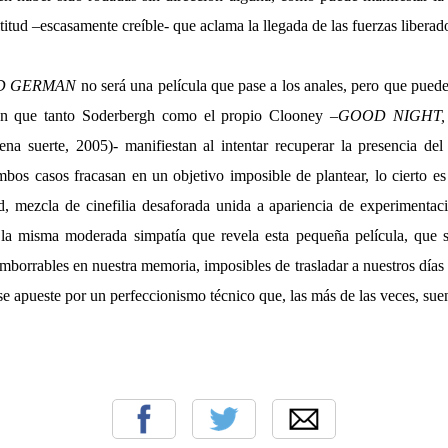
itud –escasamente creíble- que aclama la llegada de las fuerzas liberad
D GERMAN
no será una película que pase a los anales, pero que puede
ión que tanto Soderbergh como el propio Clooney –
GOOD NIGHT
a suerte, 2005)- manifiestan al intentar recuperar la presencia de
ambos casos fracasan en un objetivo imposible de plantear, lo cierto e
ad, mezcla de cinefilia desaforada unida a apariencia de experimentac
la misma moderada simpatía que revela esta pequeña película, que so
s imborrables en nuestra memoria, imposibles de trasladar a nuestros días
se apueste por un perfeccionismo técnico que, las más de las veces, sue