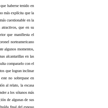
 que haberse tenido en
ho más explícita que la
 más cuestionable en la
 atractivos, que en su
ior que manifiesta el
coronel norteamericano
ente algunos momentos,
s alcantarillas en las
ulta compararlo con el
os que logran inclinar
e este no sobrepase en
ón al relato, la escasa
ender a los sótanos más
ución de algunas de sus
huída final del esposo