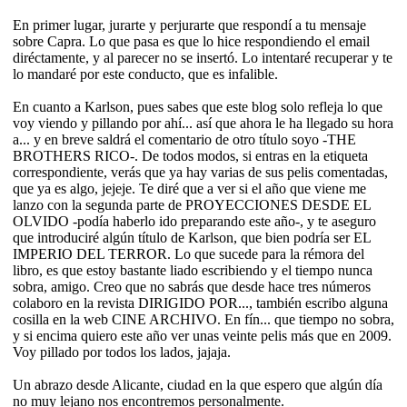
En primer lugar, jurarte y perjurarte que respondí a tu mensaje
sobre Capra. Lo que pasa es que lo hice respondiendo el email
diréctamente, y al parecer no se insertó. Lo intentaré recuperar y te
lo mandaré por este conducto, que es infalible.
En cuanto a Karlson, pues sabes que este blog solo refleja lo que
voy viendo y pillando por ahí... así que ahora le ha llegado su hora
a... y en breve saldrá el comentario de otro título soyo -THE
BROTHERS RICO-. De todos modos, si entras en la etiqueta
correspondiente, verás que ya hay varias de sus pelis comentadas,
que ya es algo, jejeje. Te diré que a ver si el año que viene me
lanzo con la segunda parte de PROYECCIONES DESDE EL
OLVIDO -podía haberlo ido preparando este año-, y te aseguro
que introduciré algún título de Karlson, que bien podría ser EL
IMPERIO DEL TERROR. Lo que sucede para la rémora del
libro, es que estoy bastante liado escribiendo y el tiempo nunca
sobra, amigo. Creo que no sabrás que desde hace tres números
colaboro en la revista DIRIGIDO POR..., también escribo alguna
cosilla en la web CINE ARCHIVO. En fín... que tiempo no sobra,
y si encima quiero este año ver unas veinte pelis más que en 2009.
Voy pillado por todos los lados, jajaja.
Un abrazo desde Alicante, ciudad en la que espero que algún día
no muy lejano nos encontremos personalmente.