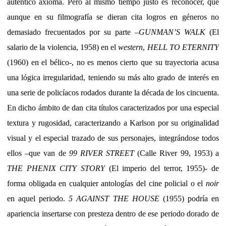
auténtico axioma. Pero al mismo tiempo justo es reconocer, que
aunque en su filmografía se dieran cita logros en géneros no
demasiado frecuentados por su parte –
GUNMAN’S WALK
(El
salario de la violencia, 1958) en el
western
,
HELL TO ETERNITY
(1960) en el bélico-, no es menos cierto que su trayectoria acusa
una lógica irregularidad, teniendo su más alto grado de interés en
una serie de policíacos rodados durante la década de los cincuenta.
En dicho ámbito de dan cita títulos caracterizados por una especial
textura y rugosidad, caracterizando a Karlson por su originalidad
visual y el especial trazado de sus personajes, integrándose todos
ellos –que van de
99 RIVER STREET
(Calle River 99, 1953) a
THE PHENIX CITY STORY
(El imperio del terror, 1955)- de
forma obligada en cualquier antologías del cine policial o el
noir
en aquel periodo.
5 AGAINST THE HOUSE
(1955) podría en
apariencia insertarse con presteza dentro de ese periodo dorado de