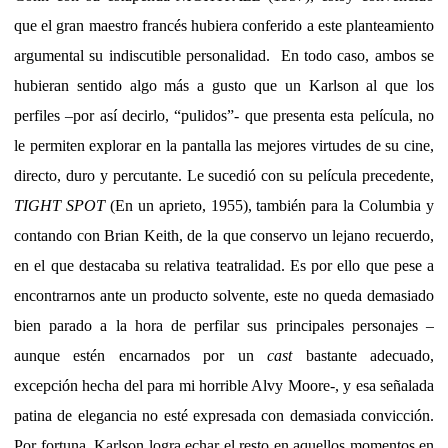
que el gran maestro francés hubiera conferido a este planteamiento
argumental su indiscutible personalidad. En todo caso, ambos se
hubieran sentido algo más a gusto que un Karlson al que los
perfiles –por así decirlo, “pulidos”- que presenta esta película, no
le permiten explorar en la pantalla las mejores virtudes de su cine,
directo, duro y percutante. Le sucedió con su película precedente,
TIGHT SPOT
(En un aprieto, 1955), también para la Columbia y
contando con Brian Keith, de la que conservo un lejano recuerdo,
en el que destacaba su relativa teatralidad. Es por ello que pese a
encontrarnos ante un producto solvente, este no queda demasiado
bien parado a la hora de perfilar sus principales personajes –
aunque estén encarnados por un
cast
bastante adecuado,
excepción hecha del para mi horrible Alvy Moore-, y esa señalada
patina de elegancia no esté expresada con demasiada convicción.
Por fortuna, Karlson logra echar el resto en aquellos momentos en