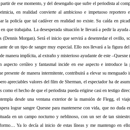
partir de ese momento, y del desengaño que sufre el periodista al com
rimicia, en realidad convierte al ambicioso e impetuoso reportero 
ar la policía que tal cadáver en realidad no existe. Su caída en picad
 en que trabajaba. La desesperada situación le llevará a pedir la ayuda
(Dennis Morgan). Será el inicio que servirá a desenredar el ovillo, s
ante de un tipo de sangre muy especial. Ello nos llevará a la figura del 
 de manera implícita, al extraño y misterioso ayudante de este –Quesn
n aspecto cerúleo y fantasmal incide en ese aspecto e introduce la 
e presente de manera intermitente, contribuirá a elevar su menguado i
ero apreciables valores del film de Sherman, el espectador ha de asumi
s como el hecho de que el periodista pueda erigirse casi en testigo direc
ntempla desde una ventana exterior de la mansión de Flegg, el viaje
espera lograr sangre Quesne para mantenerse con vida, que no duda e
ituada en un campo nocturno y neblinoso, con un ser de tan siniest
formo… Ya lo decía al inicio de estas líneas y me mantengo en ello