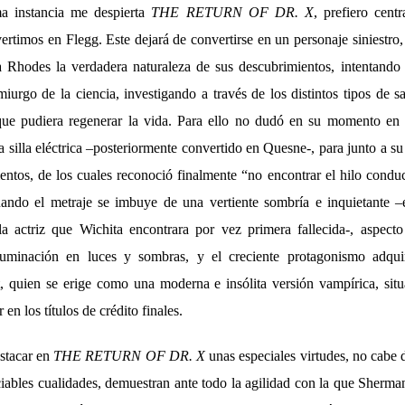
ma instancia me despierta
THE RETURN OF DR. X
, prefiero cent
rtimos en Flegg. Este dejará de convertirse en un personaje siniestro,
a Rhodes la verdadera naturaleza de sus descubrimientos, intentando
iurgo de la ciencia, investigando a través de los distintos tipos de s
 que pudiera regenerar la vida. Para ello no dudó en su momento en
silla eléctrica –posteriormente convertido en Quesne-, para junto a s
entos, de los cuales reconoció finalmente “no encontrar el hilo conduc
uando el metraje se imbuye de una vertiente sombría e inquietante –
la actriz que Wichita encontrara por vez primera fallecida-, aspecto
uminación en luces y sombras, y el creciente protagonismo adqui
, quien se erige como una moderna e insólita versión vampírica, si
 en los títulos de crédito finales.
estacar en
THE RETURN OF DR. X
unas especiales virtudes, no cabe 
ables cualidades, demuestran ante todo la agilidad con la que Sherman