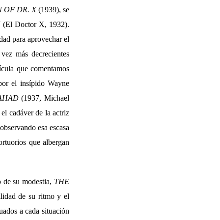
 OF DR. X
(1939), se
X
(El Doctor X, 1932).
idad para aprovechar el
 vez más decrecientes
elícula que comentamos
 por el insípido Wayne
LAHAD
(1937, Michael
l cadáver de la actriz
 observando esa escasa
ortuorios que albergan
o de su modestia,
THE
lidad de su ritmo y el
uados a cada situación