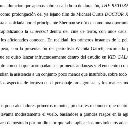
 una duración que apenas sobrepasa la hora de duración,
THE RETURN
 como prolongación del ya lejano film de Michael Curtiz
DOCTOR 
sta auspiciada por el principiante Sherman se ofrece como una oportun
capitalizando la
Universal
dentro del cine de terror, con unos cada
los aficionados conocen. En realidad, los primeros instantes de la p
peor, con la presentación del periodista Wichita Garrett, encarnado
ue se quiso lanzar infructuosamente dentro del estudio en
KID GA
es de comedia que acompañan sus primeras andanzas y el encuentro con e
dian la asistencia a un conjunto poco menos que insufrible, sobre todo
 los aspectos de torpeza en el personaje protagonista, y los matices m
sos poco alentadores primeros minutos, preciso es reconocer que dentr
levanta modestamente el vuelo, basándose a grandes rasgos en la agi
ara demostrado por un director que sabe aplicar los movimientos adec