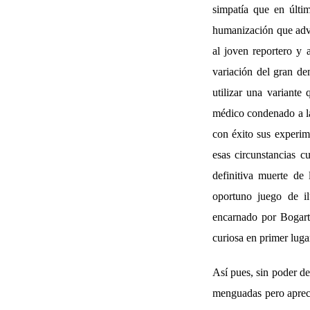
simpatía que en últi
humanización que adve
al joven reportero y 
variación del gran dem
utilizar una variante
médico condenado a la 
con éxito sus experim
esas circunstancias c
definitiva muerte de 
oportuno juego de il
encarnado por Bogart
curiosa en primer lugar
Así pues, sin poder d
menguadas pero apreci