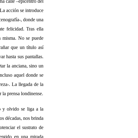
ha calle –epicentro del
 La acción se introduce
cenografía-, donde una
e felicidad. Tras ella
 la misma. No se puede
añar que un título así
ar hasta sus pantallas.
tar la anciana, sino un
 incluso aquel donde se
reza-. La llegada de la
r la prensa londinense.
y olvido se liga a la
dos décadas, nos brinda
otenciar el sustrato de
mergido en una mirada