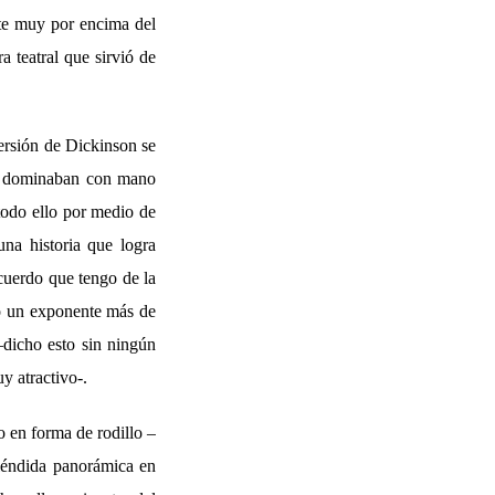
ste muy por encima del
 teatral que sirvió de
versión de Dickinson se
es dominaban con mano
 todo ello por medio de
una historia que logra
ecuerdo que tengo de la
o un exponente más de
–dicho esto sin ningún
y atractivo-.
o en forma de rodillo –
spléndida panorámica en