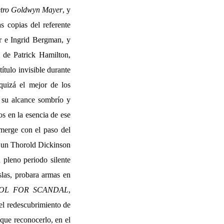
tro Goldwyn Mayer
, y
s copias del referente
r e Ingrid Bergman, y
a de Patrick Hamilton,
ítulo invisible durante
quizá el mejor de los
 su alcance sombrío y
os en la esencia de ese
emerge con el paso del
r, un Thorold Dickinson
 pleno periodo silente
slas, probara armas en
OL FOR SCANDAL
,
el redescubrimiento de
 que reconocerlo, en el