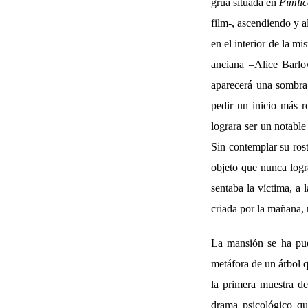
grúa situada en
Pimlic
film-, ascendiendo y a
en el interior de la 
anciana –Alice Barlow
aparecerá una sombra 
pedir un inicio más r
lograra ser un notable
Sin contemplar su rost
objeto que nunca logra
sentaba la víctima, a 
criada por la mañana, 
La mansión se ha pue
metáfora de un árbol q
la primera muestra del
drama psicológico qu