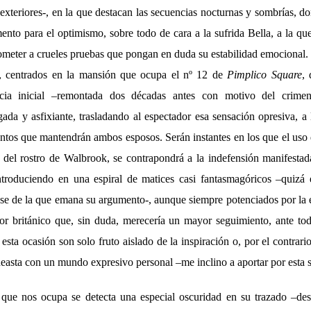
exteriores-, en la que destacan las secuencias nocturnas y sombrías, d
ento para el optimismo, sobre todo de cara a la sufrida Bella, a la qu
eter a crueles pruebas que pongan en duda su estabilidad emocional.
lm, centrados en la mansión que ocupa el nº 12 de
Pimplico Square
, 
encia inicial –remontada dos décadas antes con motivo del crime
ada y asfixiante, trasladando al espectador esa sensación opresiva, a
ntos que mantendrán ambos esposos. Serán instantes en los que el uso 
ra del rostro de Walbrook, se contrapondrá a la indefensión manifestad
ntroduciendo en una espiral de matices casi fantasmagóricos –quizá 
base de la que emana su argumento-, aunque siempre potenciados por la 
or británico que, sin duda, merecería un mayor seguimiento, ante tod
 esta ocasión son solo fruto aislado de la inspiración o, por el contrari
easta con un mundo expresivo personal –me inclino a aportar por esta s
 que nos ocupa se detecta una especial oscuridad en su trazado –de