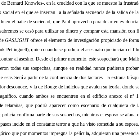
 de Bernard Knowles-, en la crueldad con la que se muestra la frustrada
 social en el que se insertan –a la señalada secuencia de la salida de la
o en el baile de sociedad, que Paul aprovecha para dejar en evidencia
bremos se casó para utilizar su dinero y comprar esta mansión con fi
nde
GASLIGHT
ofrece el elemento de investigación propiciado de form
 Pettinguell), quien cuando se produjo el asesinato que iniciara el fil
contrar al asesino. Desde el primer momento, este sospechará que Mall
yeron todas sus sospechas, aunque en realidad nunca pudieran probar
de este. Será a partir de la confluencia de dos factores –la extraña bús
dor desconoce, y la de Rouge de indicios que avalen su teoría, donde 
magnífico, cuando ambos se encuentren en el edificio anexo; el nº
e telarañas, que podría aparecer como escenario de cualquiera de l
 policía confirma parte de sus sospechas, mientras el esposo se afana 
pasos incide en el constante terror a que ha visto sometida a su esposa.
górico que por momentos impregna la película, adquieran una presencia 