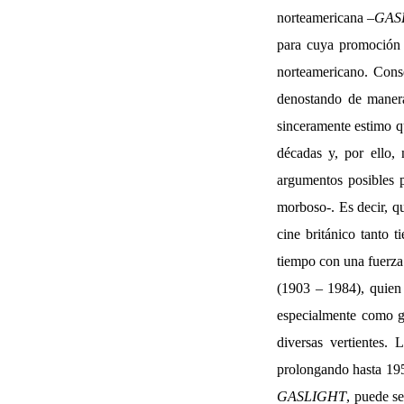
norteamericana –
GASL
para cuya promoción e
norteamericano. Cons
denostando de manera 
sinceramente estimo qu
décadas y, por ello,
argumentos posibles 
morboso-. Es decir, qu
cine británico tanto 
tiempo con una fuerza 
(1903 – 1984), quien 
especialmente como gu
diversas vertientes
prolongando hasta 195
GASLIGHT
, puede s