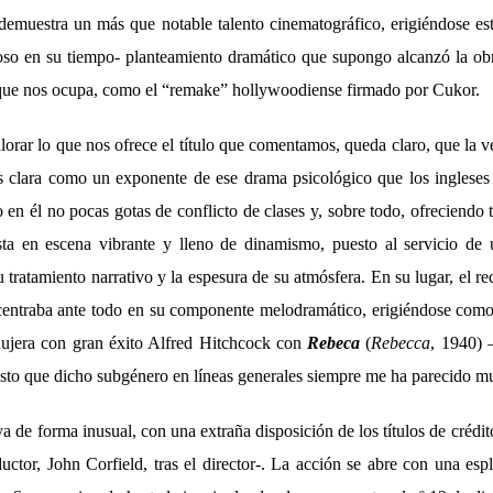
 demuestra un más que notable talento cinematográfico, erigiéndose e
so en su tiempo- planteamiento dramático que supongo alcanzó la obra
a que nos ocupa, como el “remake” hollywoodiense firmado por Cukor.
alorar lo que nos ofrece el título que comentamos, queda claro, que la 
s clara como un exponente de ese drama psicológico que los ingles
 en él no pocas gotas de conflicto de clases y, sobre todo, ofreciendo
ta en escena vibrante y lleno de dinamismo, puesto al servicio de 
u tratamiento narrativo y la espesura de su atmósfera. En su lugar, el r
 centraba ante todo en su componente melodramático, erigiéndose com
odujera con gran éxito Alfred Hitchcock con
Rebeca
(
Rebecca
, 1940) 
sto que dicho subgénero en líneas generales siempre me ha parecido mu
ya de forma inusual, con una extraña disposición de los títulos de crédit
ductor, John Corfield, tras el director-. La acción se abre con una e