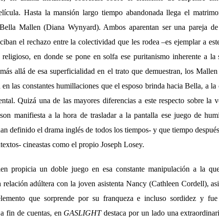
 película. Hasta la mansión largo tiempo abandonada llega el matrim
Bella Mallen (Diana Wynyard). Ambos aparentan ser una pareja de 
ban el rechazo entre la colectividad que les rodea –es ejemplar a est
o religioso, en donde se pone en solfa ese puritanismo inherente a la
más allá de esa superficialidad en el trato que demuestran, los Mallen
 en las constantes humillaciones que el esposo brinda hacia Bella, a la q
al. Quizá una de las mayores diferencias a este respecto sobre la v
on manifiesta a la hora de trasladar a la pantalla ese juego de hum
an definido el drama inglés de todos los tiempos- y que tiempo después
ntextos- cineastas como el propio Joseph Losey.
en propicia un doble juego en esa constante manipulación a la qu
 relación adúltera con la joven asistenta Nancy (Cathleen Cordell), a
lemento que sorprende por su franqueza e incluso sordidez y fue 
 a fin de cuentas, en
GASLIGHT
destaca por un lado una extraordinar