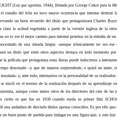
IGHT (Luz que agoniza
, 1944), firmada por George Cukor para la
Me
l estudio del león no tuvo mayor ocurrencia que intentar destruir la
ervando un buen recuerdo del título que protagonizara Charles Boye
clara la actitud esgrimida a partir de la versión inglesa de la obr
e no es ese el mejor camino para intentar penetrar en la entraña de un t
 necesitado de una mirada limpia –aunque irónicamente no sea ese 
para un título que entre otros aspectos destaca en todo momento por
e la película que protagoniza estas líneas puede inducirnos a internarn
tiempo denostado –y que de manera sorprendente, o quizá no tanto, 
inusitada- y, ante todo, internarnos en la personalidad de su realizado
se inició en el terreno de la realización después de su aprendizaje en
ionista, aunque como tantos otros de los directores del cine de las i
. Lo cierto es que fue en 1930 cuando rueda su primer film
SCHO
6 una andadura de dieciséis títulos apenas conocidos. Es por ello que 
er un buen punto de partida para indagar en una figura que, y esto hay