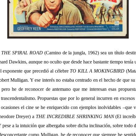
e
THE SPIRAL ROAD
(Camino de la jungla, 1962) sea un título desti
ard Dawkins, aunque no oculto que desde hace bastante tiempo tenía u
l exponente que precedió al célebre
TO KILL A MOKINGBIRD
(Mata
obert Mulligan. Y ese interés no estaba centrado en el hecho de que s
 pero he de reconocer de antemano que me interesan esas propuest
trascendentalismo. Propuestas que por lo general incurren en excesos
 ocasiones el cine se he enriquecido con ejemplos inolvidables –que
Theodore Dreyer) a
THE INCREDIBLE SHRINKING MAN
(El increí
 pese a la intuición que albergaba sobre dicha inclinación, sobre todo 
 desconcertante como Mulligan, he de reconocer que siempre he sentid