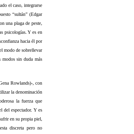
ado el caso, integrarse
puesto “sultán” (Edgar
con una plaga de peste,
s psicologías. Y es en
sconfianza hacia él por
 el modo de sobrellevar
os modos sin duda más
 (Gena Rowlands)-, con
tilizar la denominación
oderosa la fuerza que
el del espectador. Y es
frir en su propia piel,
esta discreta pero no