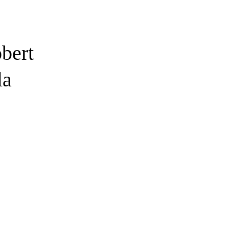
bert
la