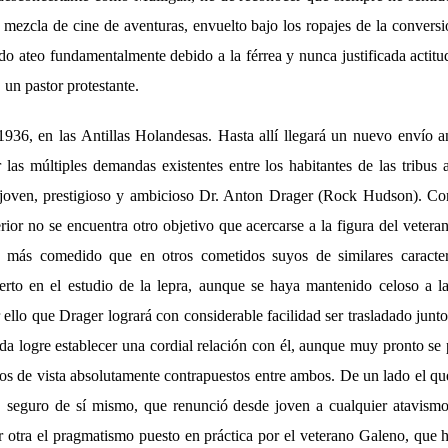
 mezcla de cine de aventuras, envuelto bajo los ropajes de la convers
do ateo fundamentalmente debido a la férrea y nunca justificada actitu
 un pastor protestante.
36, en las Antillas Holandesas. Hasta allí llegará un nuevo envío a
las múltiples demandas existentes entre los habitantes de las tribus 
l joven, prestigioso y ambicioso Dr. Anton Drager (Rock Hudson). C
erior no se encuentra otro objetivo que acercarse a la figura del vetera
, más comedido que en otros cometidos suyos de similares caracterí
rto en el estudio de la lepra, aunque se haya mantenido celoso a l
ello que Drager logrará con considerable facilidad ser trasladado junt
da logre establecer una cordial relación con él, aunque muy pronto se 
os de vista absolutamente contrapuestos entre ambos. De un lado el qu
, seguro de sí mismo, que renunció desde joven a cualquier atavism
or otra el pragmatismo puesto en práctica por el veterano Galeno, que 