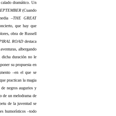
e calado dramático. Un
SEPTEMBER
(Cuando
media –
THE GREAT
oncierto, que hay que
lores, obra de Russell
PIRAL ROAD
destaca
 aventuras, albergando
n dicha duración no le
oponer su propuesta en
agmento –en el que se
 que practican la magia
l de negros augurios y
ollo de un melodrama de
petu de la juventud se
les humorísticos –todo