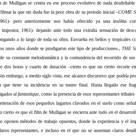
a de Mulligan se centra en ese proceso evolutivo de nada desdeñabl
filmar la que sin duda fue la peor obra de su periodo inicial –
COME 
1961)- pero anteriormente nos había ofrecido ya una insólita co
 impostor, 1961)- dejando ante todo una extraña sensación de desc
ongando a lo largo de toda su obra. Envuelta en bellos y tropicales co
os unos años donde se prodigaron este tipo de producciones-,
THE S
de su constante melodramática y la contundencia del recorrido de sus
e dos horas y cuarto de duración –cierto es que un cierto recorte e
Sin embargo, a medio siglo vista, ese alcance discursivo que podría pr
ya que tiene su incidencia en su tramo final. Hasta llegado ese fr
igados al
fantastique
, como la presencia de esos representantes tribales
eiteración de esos pequeños lagartos clavados en el suelo como seña
o cierto es que el film de Mulligan se encierra ante todo en el desarr
se oponen métodos de trabajo opuestos, donde la experiencia y el ím
aros representantes, e incluso en el que no se ausentan claros detal