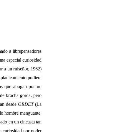
nado a librepensadores
na especial curiosidad
r a un ruiseñor, 1962)
u planteamiento pudiera
as que abogan por un
 de brocha gorda, pero
 van desde
ORDET
(La
ble hombre menguante,
dado en un cineasta tan
o curiosidad por poder