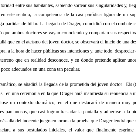
oridad entre sus habitantes, sabiendo sortear sus singularidades y, lleg
, en este sentido, la competencia de la casi paródica figura de un su
ega partidas de billar. La llegada de Drager, coincidirá con el combate 
rá que ambos doctores se vayan conociendo y compartan sus respectiva
llá que en el ateísmo del joven doctor, se observará el inicio de una de
epra, a la hora de hacer públicas sus intenciones y, ante todo, despreciar
 terreno que en realidad desconoce, y en donde pretende aplicar un
 poco adecuados en una zona tan peculiar.
dramático, se añadirá la llegada de la prometida del joven doctor –Els
s –en una ceremonia en la que Drager hará manifiesta su renuencia a u
ndose un contexto dramático, en el que destacará de manera muy p
es pantanosos, que casi logran trasladar la pantalla y adherirse a la pi
 más allá del inocente juego en torno a la prueba que Drager tendrá que su
ciara a sus postulados iniciales, el valor que finalmente esgrime 