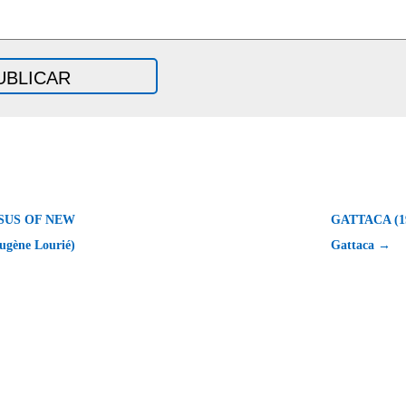
SUS OF NEW
GATTACA (19
gène Lourié)
Gattaca →