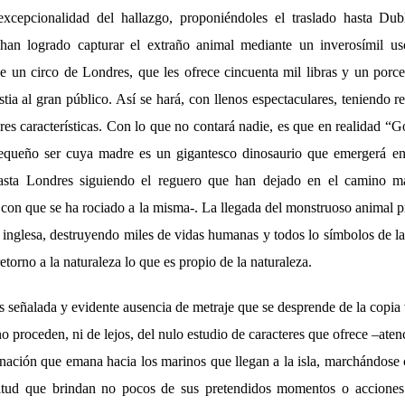
excepcionalidad del hallazgo, proponiéndoles el traslado hasta Dub
 han logrado capturar el extraño animal mediante un inverosímil uso
e un circo de Londres, que les ofrece cincuenta mil libras y un porce
tia al gran público. Así se hará, con llenos espectaculares, teniendo 
res características. Con lo que no contará nadie, es que en realidad “G
pequeño ser cuya madre es un gigantesco dinosaurio que emergerá en l
 hasta Londres siguiendo el reguero que han dejado en el camino m
 con que se ha rociado a la misma-. La llegada del monstruoso animal p
al inglesa, destruyendo miles de vidas humanas y todos lo símbolos de l
etorno a la naturaleza lo que es propio de la naturaleza.
 señalada y evidente ausencia de metraje que se desprende de la copia
o proceden, ni de lejos, del nulo estudio de caracteres que ofrece –aten
inación que emana hacia los marinos que llegan a la isla, marchándose c
litud que brindan no pocos de sus pretendidos momentos o acciones