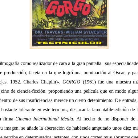
lmografía como realizador de cara a la gran pantalla –sus especialidade
 de producción, faceta en la que logró una nominación al Oscar, y par
jas, 1952. Charles Chaplin)-,
GORGO
(1961) fue una muestra má
cine de ciencia-ficción, proponiendo una película que en modo algu
entro de sus insuficiencias merece un cierto detenimiento. De entrada,
 bastante tolerante en este terreno-; destacar la lamentable edición de l
a firma
Cinema International Media
. Al hecho de no disponer de 
su imagen, se añade la aberración de habérsele amputado unos diez mi
se percibe en determinados instantes, con unos cortes muy abruptos que 