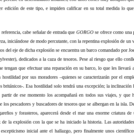
er edición de este tipo, e impiden calificar en su total medida lo que
 referencia, cabe señalar de entrada que
GORGO
se ofrece como una p
eza, iniciándose de modo percutante, con la repentina explosión de un 
jos del eje de dicha explosión se encuentra un barco comandado por Joe
vester), dedicados a la caza de tesoros. Pese al riesgo que ello conl
e tengan que efectuar una reparación en su barco, lo que les llevará 
 hostilidad por sus moradores –quienes se caracterizarán por el empl
os británicos-. Esa hostilidad solo tendrá una excepción; la inclinación 
partir de ese momento los acompañará en todos sus viajes, y que h
e los pescadores y buscadores de tesoros que se albergan en la isla. D
ugareños y forasteros, aparecerá desde el mar una enorme criatura de
z de la explosión con la que se ha iniciado la historia. Las autoridades 
escepticismo inicial ante el hallazgo, pero finalmente unos científic