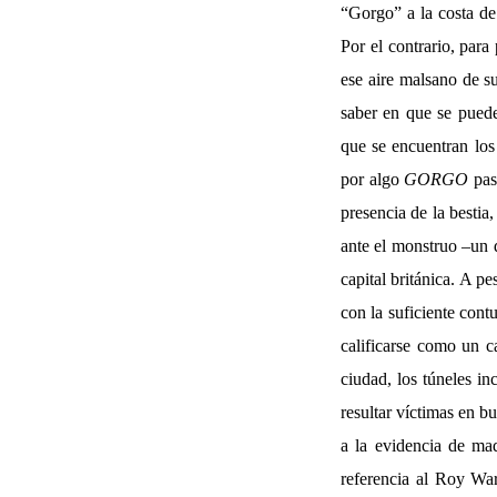
“Gorgo” a la costa de
Por el contrario, para
ese aire malsano de su
saber en que se puede
que se encuentran los
por algo
GORGO
pasa
presencia de la bestia
ante el monstruo –un d
capital británica. A p
con la suficiente cont
calificarse como un c
ciudad, los túneles i
resultar víctimas en b
a la evidencia de ma
referencia al Roy Wa