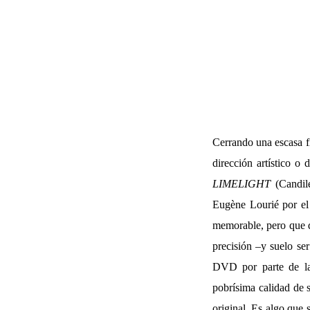
Cerrando una escasa fi
dirección artístico o
LIMELIGHT
(Candile
Eugène Lourié por el 
memorable, pero que d
precisión –y suelo ser
DVD por parte de l
pobrísima calidad de 
original. Es algo que 