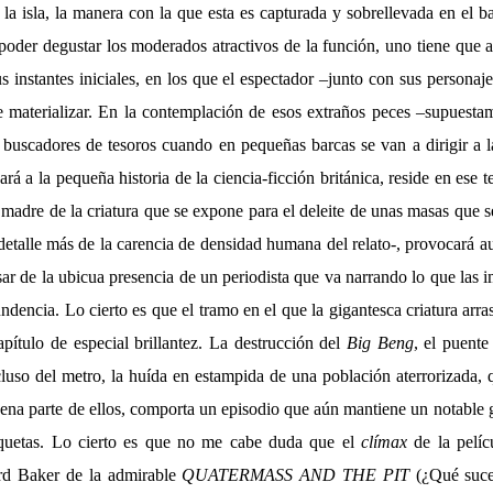
 la isla, la manera con la que esta es capturada y sobrellevada en el 
 poder degustar los moderados atractivos de la función, uno tiene que
s instantes iniciales, en los que el espectador –junto con sus personajes
 materializar. En la contemplación de esos extraños peces –supuestam
 buscadores de tesoros cuando en pequeñas barcas se van a dirigir a la
rá a la pequeña historia de la ciencia-ficción británica, reside en ese te
, madre de la criatura que se expone para el deleite de unas masas que 
etalle más de la carencia de densidad humana del relato-, provocará au
esar de la ubicua presencia de un periodista que va narrando lo que las
undencia. Lo cierto es que el tramo en el que la gigantesca criatura arr
apítulo de especial brillantez. La destrucción del
Big Beng
, el puente
ncluso del metro, la huída en estampida de una población aterrorizada,
uena parte de ellos, comporta un episodio que aún mantiene un notable
quetas. Lo cierto es que no me cabe duda que el
clímax
de la pelíc
rd Baker de la admirable
QUATERMASS AND THE PIT
(¿Qué suce