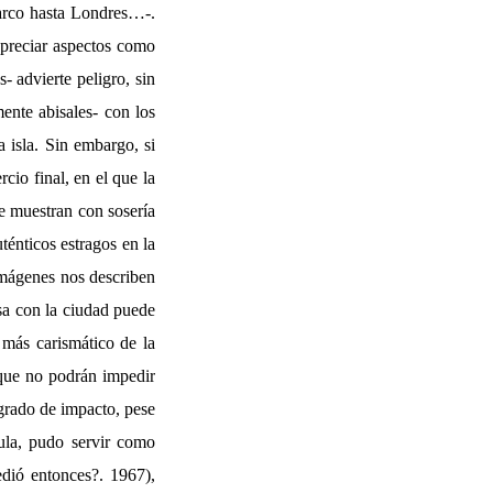
barco hasta Londres…-.
 apreciar aspectos como
- advierte peligro, sin
ente abisales- con los
 isla. Sin embargo, si
rcio final, en el que la
se muestran con sosería
ténticos estragos en la
 imágenes nos describen
asa con la ciudad puede
 más carismático de la
 que no podrán impedir
 grado de impacto, pese
ula, pudo servir como
dió entonces?. 1967),