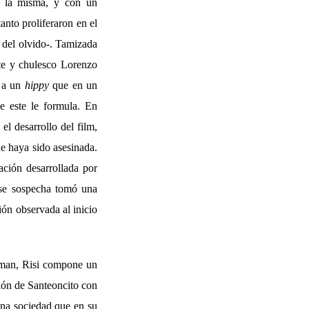
e la misma, y con un
anto proliferaron en el
o del olvido-. Tamizada
nte y chulesco Lorenzo
r a un
hippy
que en un
e este le formula. En
el desarrollo del film,
e haya sido asesinada.
ación desarrollada por
e se sospecha tomó una
ón observada al inicio
ssman, Risi compone un
xión de Santeoncito con
 una sociedad que en su