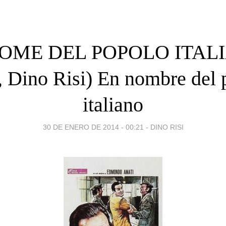
NOME DEL POPOLO ITAL
, Dino Risi) En nombre del 
italiano
30 DE ENERO DE 2014 - 00:21
-
DINO RISI