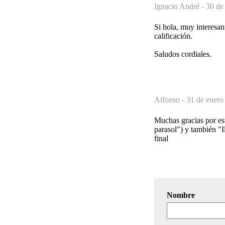
Ignacio André -
30 de
Si hola, muy interesant
calificación.
Saludos cordiales.
Alfonso -
31 de enero
Muchas gracias por est
parasol") y también "I
final
Nombre