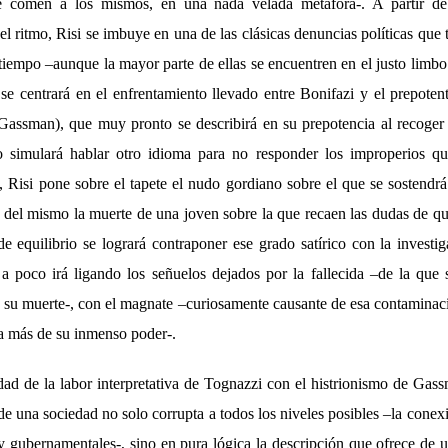
se comen a los mismos, en una nada velada metáfora-. A partir d
el ritmo, Risi se imbuye en una de las clásicas denuncias políticas que t
 tiempo –aunque la mayor parte de ellas se encuentren en el justo limb
, se centrará en el enfrentamiento llevado entre Bonifazi y el prepote
 Gassman), que muy pronto se describirá en su prepotencia al recoge
simulará hablar otro idioma para no responder los improperios qu
Risi pone sobre el tapete el nudo gordiano sobre el que se sostendrá 
s del mismo la muerte de una joven sobre la que recaen las dudas de qu
e equilibrio se logrará contraponer ese grado satírico con la investig
a poco irá ligando los señuelos dejados por la fallecida –de la qu
 su muerte-, con el magnate –curiosamente causante de esa contaminaci
ba más de su inmenso poder-.
dad de la labor interpretativa de Tognazzi con el histrionismo de Ga
 de una sociedad no solo corrupta a todos los niveles posibles –la cone
 y gubernamentales-, sino en pura lógica la descripción que ofrece de