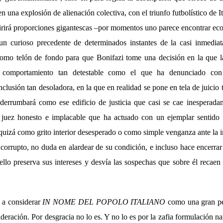
 en una explosión de alienación colectiva, con el triunfo futbolístico de It
rirá proporciones gigantescas –por momentos uno parece encontrar ecos
 un curioso precedente de determinados instantes de la casi inmed
como telón de fondo para que Bonifazi tome una decisión en la que la
n comportamiento tan detestable como el que ha denunciado con
lusión tan desoladora, en la que en realidad se pone en tela de juicio
 derrumbará como ese edificio de justicia que casi se cae inesperad
 juez honesto e implacable que ha actuado con un ejemplar sentido d
 quizá como grito interior desesperado o como simple venganza ante la 
corrupto, no duda en alardear de su condición, e incluso hace encerrar
lo preserva sus intereses y desvía las sospechas que sobre él recaen 
a a considerar
IN NOME DEL POPOLO ITALIANO
como una gran pel
sideración. Por desgracia no lo es. Y no lo es por la zafia formulación na