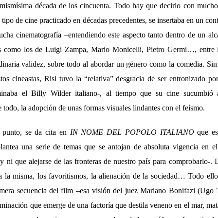
a mismísima década de los cincuenta. Todo hay que decirlo con much
l tipo de cine practicado en décadas precedentes, se insertaba en un co
ucha cinematografía –entendiendo este aspecto tanto dentro de un al
s como los de Luigi Zampa, Mario Monicelli, Pietro Germi…, entre l
dinaria validez, sobre todo al abordar un género como la comedia. Sin
tos cineastas, Risi tuvo la “relativa” desgracia de ser entronizado por
inaba el Billy Wilder italiano-, al tiempo que su cine sucumbió
e todo, la adopción de unas formas visuales lindantes con el feísmo.
 punto, se da cita en
IN NOME DEL POPOLO ITALIANO
que es
 plantea una serie de temas que se antojan de absoluta vigencia en 
y ni que alejarse de las fronteras de nuestro país para comprobarlo-. 
a la misma, los favoritismos, la alienación de la sociedad… Todo ell
mera secuencia del film –esa visión del juez Mariano Bonifazi (Ugo
inación que emerge de una factoría que destila veneno en el mar, mat