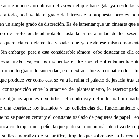
derado e innecesario abuso del
zoom
del que hace gala ya desde las s
e a todo, no invalida el grado de interés de la propuesta, pero es in
 en un simple grado de discreción. Es de lamentar que un cineasta que
do de profesionalidad notable hasta la primera mitad de los sesen
sa querencia con elementos visuales que ya desde ese mismo momento
Sin embargo, pese a esta considerable rémora, cabe destacar en ella aq
special mala uva, en los momentos en los que el enfrentamiento entr
 un cierto grado de sinceridad, en la extraña fuerza cromática de la f
que produce ver como casi se va a la ruina el palacio de justicia tras u
a contraposición entre lo atractivo del planteamiento, lo estereotipad
 de algunos apuntes divertidos –el criado gay del industrial arruina
 una coartada; los traslados y las deficiencias del funcionamiento 
 que no se pueden cerrar y el constante traslado de paquetes de papel-, e
ovoca contemplar una película que pudo ser mucho más atractiva de lo q
 sutileza narrativa de su artífice, impide que sobrepase la barrera