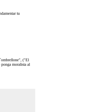
fundamentar tu
L´ombrellone", ("El
 ponga moralista al