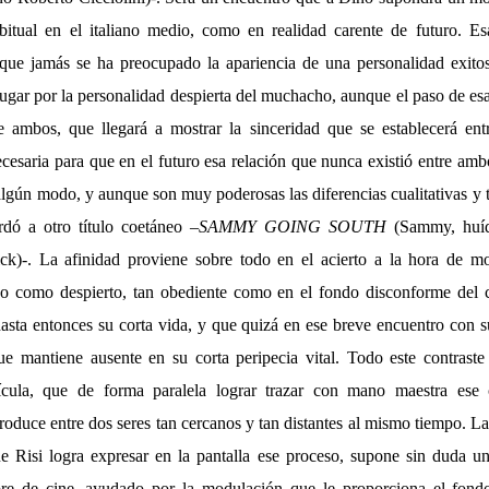
bitual en el italiano medio, como en realidad carente de futuro. Es
 que jamás se ha preocupado la apariencia de una personalidad exito
ugar por la personalidad despierta del muchacho, aunque el paso de es
 ambos, que llegará a mostrar la sinceridad que se establecerá ent
cesaria para que en el futuro esa relación que nunca existió entre amb
algún modo, y aunque son muy poderosas las diferencias cualitativas y 
rdó a otro título coetáneo –
SAMMY GOING SOUTH
(Sammy, huíd
k)-. La afinidad proviene sobre todo en el acierto a la hora de mo
 como despierto, tan obediente como en el fondo disconforme del 
hasta entonces su corta vida, y que quizá en ese breve encuentro con 
que mantiene ausente en su corta peripecia vital. Todo este contras
lícula, que de forma paralela lograr trazar con mano maestra es
oduce entre dos seres tan cercanos y tan distantes al mismo tiempo. L
e Risi logra expresar en la pantalla ese proceso, supone sin duda 
bre de cine, ayudado por la modulación que le proporciona el fon