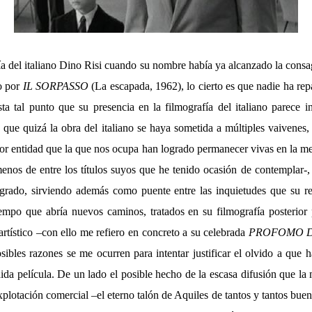
fía del italiano Dino Risi cuando su nombre había ya alcanzado la consa
do por
IL SORPASSO
(La escapada, 1962), lo cierto es que nadie ha re
sta tal punto que su presencia en la filmografía del italiano parece i
 que quizá la obra del italiano se haya sometida a múltiples vaivenes
or entidad que la que nos ocupa han logrado permanecer vivas en la me
enos de entre los títulos suyos que he tenido ocasión de contemplar-,
grado, sirviendo además como puente entre las inquietudes que su re
iempo que abría nuevos caminos, tratados en su filmografía posteri
artístico –con ello me refiero en concreto a su celebrada
PROFOMO D
ibles razones se me ocurren para intentar justificar el olvido a que 
ida película. De un lado el posible hecho de la escasa difusión que la
plotación comercial –el eterno talón de Aquiles de tantos y tantos buenos