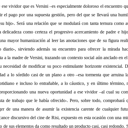
e ese vividor que es Versini –es especialmente doloroso el encuentro q
dir el pago por una supuesta gestión, pero del que se llevará una humi
su hijo-. Será una relación que se modulará con tanta ternura como au
a delicadeza como certeza el progresivo acercamiento de padre e hi
na mayor humanización al leer las anotaciones que de su figura rea
diario-, sirviendo además su encuentro para ofrecer la mirada haci
ita a la madre de Versini, trazando un contexto social aún anclado en el
 su necesidad de modificar su poco estimulante horizonte existencial. 
idad a lo sórdido casi de un plano a otro –esa tormenta que arruina la
cotidiano e incluso lo entrañable, a lo cáustico, y en último término
 proporcionando una nueva oportunidad a ese vividor –al cual su co
esta de trabajo que le había ofrecido-. Pero, sobre todo, comprobará q
er de una manera de asumir la existencia carente de cualquier futur
ance discursivo del cine de Risi, expuesto en esta ocasión con una mir
rio de sus elementos da como resultado un producto casi, casi redondo. S