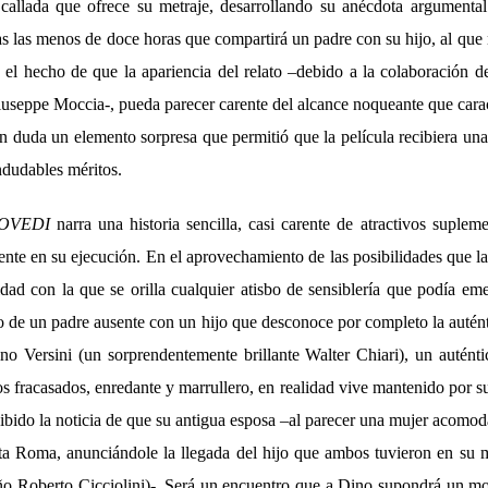
 callada que ofrece su metraje, desarrollando su anécdota argumenta
s las menos de doce horas que compartirá un padre con su hijo, al que 
 el hecho de que la apariencia del relato –debido a la colaboración d
iuseppe Moccia-, pueda parecer carente del alcance noqueante que carac
in duda un elemento sorpresa que permitió que la película recibiera un
indudables méritos.
IOVEDI
narra una historia sencilla, casi carente de atractivos suple
ente en su ejecución. En el aprovechamiento de las posibilidades que l
lidad con la que se orilla cualquier atisbo de sensiblería que podía e
o de un padre ausente con un hijo que desconoce por completo la autén
ino Versini (un sorprendentemente brillante Walter Chiari), un autént
s fracasados, enredante y marrullero, en realidad vive mantenido por s
ibido la noticia de que su antigua esposa –al parecer una mujer acomo
sta Roma, anunciándole la llegada del hijo que ambos tuvieron en su
ño Roberto Cicciolini)-. Será un encuentro que a Dino supondrá un m