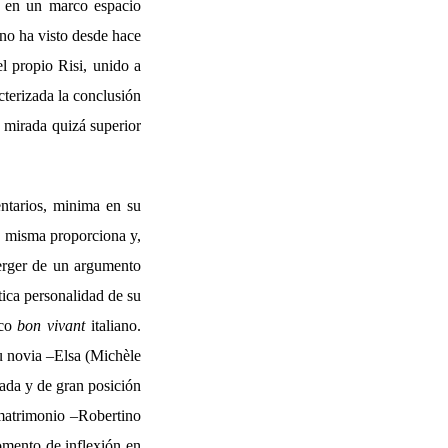
l en un marco espacio
no ha visto desde hace
el propio Risi, unido a
terizada la conclusión
a mirada quizá superior
mentarios, minima en su
a misma proporciona y,
merger de un argumento
tica personalidad de su
ico
bon vivant
italiano.
u novia –Elsa (Michèle
dada y de gran posición
 matrimonio –Robertino
omento de inflexión en