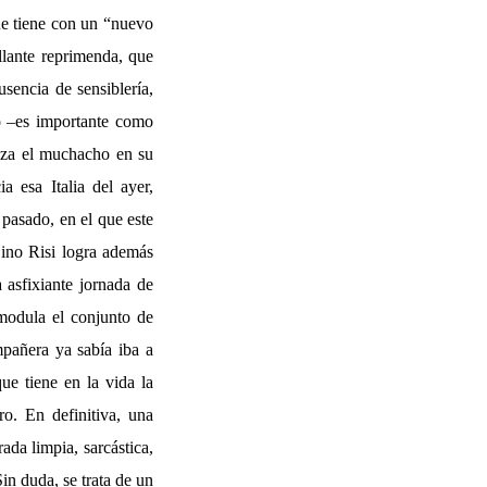
ue tiene con un “nuevo
llante reprimenda, que
sencia de sensiblería,
jo –es importante como
liza el muchacho en su
a esa Italia del ayer,
 pasado, en el que este
Dino Risi logra además
 asfixiante jornada de
, modula el conjunto de
mpañera ya sabía iba a
ue tiene en la vida la
o. En definitiva, una
ada limpia, sarcástica,
in duda, se trata de un