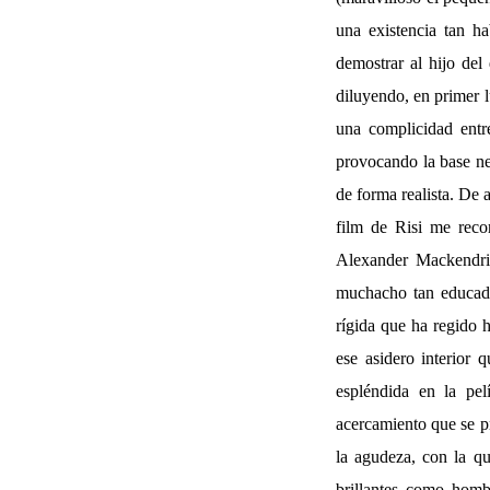
una existencia tan ha
demostrar al hijo del
diluyendo, en primer l
una complicidad entre
provocando la base ne
de forma realista. De 
film de Risi me reco
Alexander Mackendric
muchacho tan educado
rígida que ha regido 
ese asidero interior 
espléndida en la pe
acercamiento que se pr
la agudeza, con la qu
brillantes como hom