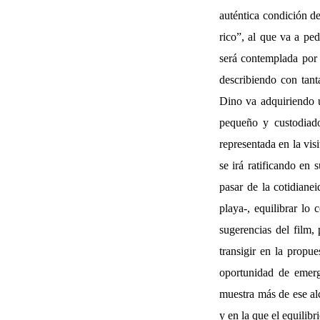
auténtica condición d
rico”, al que va a pe
será contemplada por 
describiendo con tant
Dino va adquiriendo u
pequeño y custodiado 
representada en la vis
se irá ratificando en
pasar de la cotidiane
playa-, equilibrar lo 
sugerencias del film,
transigir en la propu
oportunidad de emerg
muestra más de ese alc
y en la que el equilib