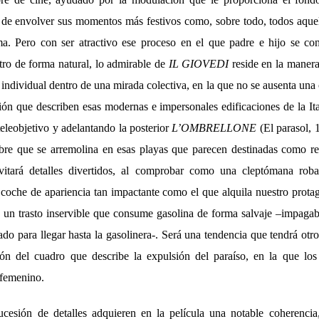
o de envolver sus momentos más festivos como, sobre todo, todos aquel
ma. Pero con ser atractivo ese proceso en el que padre e hijo se co
tro de forma natural, lo admirable de
IL GIOVEDI
reside en la manera
o individual dentro de una mirada colectiva, en la que no se ausenta una c
ión que describen esas modernas e impersonales edificaciones de la Ita
teleobjetivo y adelantando la posterior
L’OMBRELLONE
(El parasol, 
re que se arremolina en esas playas que parecen destinadas como re
vitará detalles divertidos, al comprobar como una cleptómana rob
oche de apariencia tan impactante como el que alquila nuestro protag
es un trasto inservible que consume gasolina de forma salvaje –impagab
o para llegar hasta la gasolinera-. Será una tendencia que tendrá otr
ción del cuadro que describe la expulsión del paraíso, en la que lo
 femenino.
cesión de detalles adquieren en la película una notable coherencia