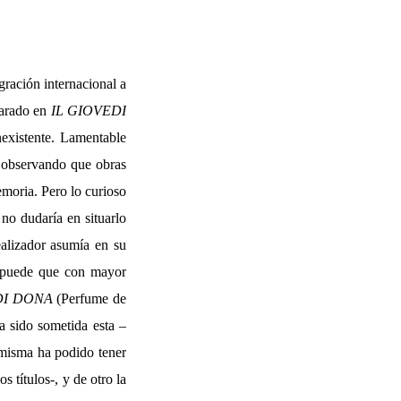
gración internacional a
parado en
IL GIOVEDI
nexistente. Lamentable
, observando que obras
moria. Pero lo curioso
 no dudaría en situarlo
alizador asumía en su
or puede que con mayor
I DONA
(Perfume de
ha sido sometida esta –
 misma ha podido tener
 títulos-, y de otro la