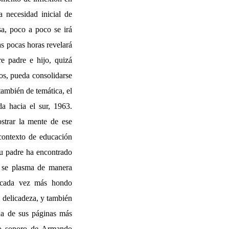
a necesidad inicial de
sa, poco a poco se irá
as pocas horas revelará
re padre e hijo, quizá
os, pueda consolidarse
también de temática, el
a hacia el sur, 1963.
strar la mente de ese
contexto de educación
su padre ha encontrado
te se plasma de manera
e cada vez más hondo
a delicadeza, y también
una de sus páginas más
do sonoro de Armando