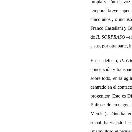
propia visión en voz
temporal breve –apena
cinco años-, o incluso
Franco Castellani y G
de
IL SORPRASO
–s
a sus, por otra parte, 
En su defecto,
IL G
concepción y transpar
sobre todo, en la agi
centrado en el contact
progenitor. Este es D
Enfrascado en negocio
Mercier)-. Dino ha rec
social- ha viajado ha
(maravilloso el peque