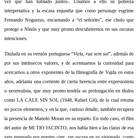
vez que han hablado juntos-. Unamos a ello su pobreza
interpretativa y la escasa enjundia que como personaje esgrime
Fernando Nogueras, encarnando a “el señorito”, ese chulo que
protege a Ninón y que muy pronto descubriremos en sus oscuras
intenciones.
Titulada en su versión portuguesa “
Viela, rua sem sol
”, además de
por sus intrínsecos valores, y de acentuarnos la curiosidad para
acercarnos a otros exponentes de la filmografía de Vajda en estos
años, adelanta una corriente de cierta herencia entre expresionista
o neorrealista, que muy pronto tendría su prolongación en títulos
como LA CALE SIN SOL (1948, Rafael Gil), de la cual retoma
no pocos elementos, y en la que, curioso detalle, también recupera
la presencia de Manolo Moran en su reparto. En todo caso, el film
del autor de MI TIO JACINTO, nos habla bien a las claras de esa
veta generada por nuestro cine, tan oscura en su visionado, como