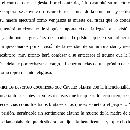
o el consuelo de la Iglesia. Por el contrario, Gino asumirá su muerte
e corporal se adivine un oscuro terror-, tomando la comunión y con
su madre ejecutará como venganza la muerte del fiscal que lo cond
, tendrá un elemento de singular importancia en la legada a la prisió
 ya durante largos años destinado a la prisión, que en su primer e
impresionados por su visión de la realidad de su inmortalidad y nec
presbítero, muy pronto hará confesar a su antecesor el trauma que le
s adelante por rechazar el cargo, al tener noticias de una próxima eje
como representante religioso.
mentos pavoroso documento que Cayatte plasma con la intencionalida
neasta de bastantes mayores recursos que los que se le reconocen, se s
ecuencias como los tratos brutales a los que es sometido el pequeño M
prisión, narrándole sin sentimiento alguno la muerte de la madre de
 se lamentaba de que destinara su hijo a la beneficencia, ya que ello 