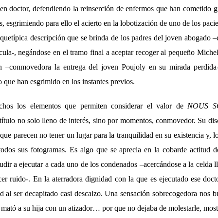
ven doctor, defendiendo la reinserción de enfermos que han cometido gr
 esgrimiendo para ello el acierto en la lobotización de uno de los pac
arquetípica descripción que se brinda de los padres del joven abogado 
ícula-, negándose en el tramo final a aceptar recoger al pequeño Miche
n –conmovedora la entrega del joven Poujoly en su mirada perdid
 que han esgrimido en los instantes previos.
chos los elementos que permiten considerar el valor de
NOUS S
tulo no solo lleno de interés, sino por momentos, conmovedor. Su disc
que parecen no tener un lugar para la tranquilidad en su existencia y, l
odos sus fotogramas. Es algo que se aprecia en la cobarde actitud d
cudir a ejecutar a cada uno de los condenados –acercándose a la celda 
er ruido-. En la aterradora dignidad con la que es ejecutado ese docto
ad al ser decapitado casi descalzo. Una sensación sobrecogedora nos br
mató a su hija con un atizador… por que no dejaba de molestarle, most