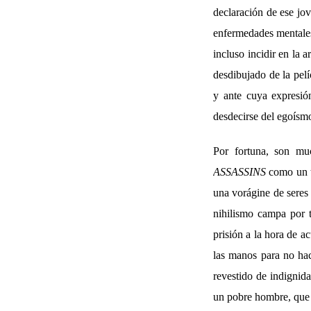
declaración de ese jo
enfermedades mentales,
incluso incidir en la 
desdibujado de la pel
y ante cuya expresió
desdecirse del egoísmo
Por fortuna, son mu
ASSASSINS
como un tí
una vorágine de seres 
nihilismo campa por t
prisión a la hora de a
las manos para no hac
revestido de indignid
un pobre hombre, que 