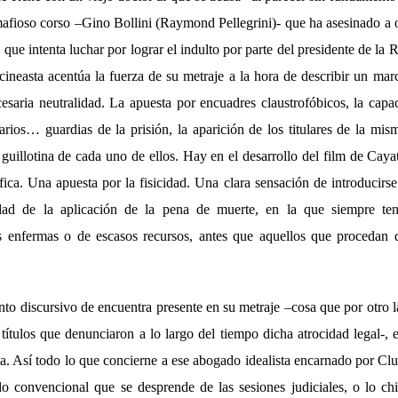
mafioso corso –Gino Bollini (Raymond Pellegrini)- que ha asesinado a o
que intenta luchar por lograr el indulto por parte del presidente de la
ineasta acentúa la fuerza de su metraje a la hora de describir un marco
esaria neutralidad. La apuesta por encuadres claustrofóbicos, la capac
rios… guardias de la prisión, la aparición de los titulares de la mi
guillotina de cada uno de ellos. Hay en el desarrollo del film de Cay
ica. Una apuesta por la fisicidad. Una clara sensación de introducirse
lidad de la aplicación de la pena de muerte, en la que siempre t
s enfermas o de escasos recursos, antes que aquellos que procedan 
nto discursivo de encuentra presente en su metraje –cosa que por otro 
títulos que denunciaron a lo largo del tiempo dicha atrocidad legal-,
da. Así todo lo que concierne a ese abogado idealista encarnado por C
o convencional que se desprende de las sesiones judiciales, o lo chi