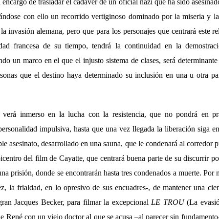
encargo de trasladar el cadáver de un oficial nazi que ha sido asesin
ciándose con ello un recorrido vertiginoso dominado por la miseria y l
 la invasión alemana, pero que para los personajes que centrará este re
dad francesa de su tiempo, tendrá la continuidad en la demostraci
ndo un marco en el que el injusto sistema de clases, será determinante 
rsonas que el destino haya determinado su inclusión en una u otra pa
verá inmerso en la lucha con la resistencia, que no pondrá en p
personalidad impulsiva, hasta que una vez llegada la liberación siga en
iple asesinato, desarrollado en una sauna, que le condenará al corredor p
picentro del film de Cayatte, que centrará buena parte de su discurrir po
una prisión, donde se encontrarán hasta tres condenados a muerte. Por
ez, la frialdad, en lo opresivo de sus encuadres-, de mantener una cie
gran Jacques Becker, para filmar la excepcional
LE TROU
(La evasió
de René con un viejo doctor al que se acusa –al parecer sin fundament