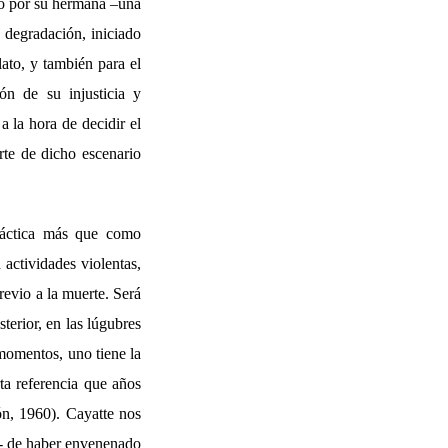
ado por su hermana –una
a degradación, iniciado
lato, y también para el
ón de su injusticia y
a la hora de decidir el
rte de dicho escenario
ráctica más que como
 actividades violentas,
revio a la muerte. Será
sterior, en las lúgubres
 momentos, uno tiene la
rta referencia que años
n, 1960). Cayatte nos
o- de haber envenenado