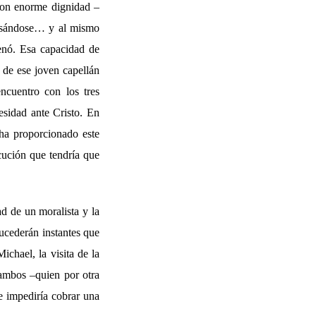
 con enorme dignidad –
fesándose… y al mismo
enó. Esa capacidad de
n de ese joven capellán
ncuentro con los tres
esidad ante Cristo. En
 ha proporcionado este
cución que tendría que
d de un moralista y la
ucederán instantes que
ichael, la visita de la
 ambos –quien por otra
le impediría cobrar una