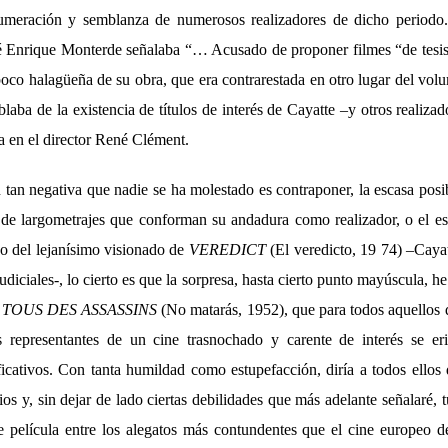
umeración y semblanza de numerosos realizadores de dicho periodo. 
José Enrique Monterde señalaba “… Acusado de proponer filmes “de te
poco halagüeña de su obra, que era contrarestada en otro lugar del vol
laba de la existencia de títulos de interés de Cayatte –y otros realiz
a en el director René Clément.
 tan negativa que nadie se ha molestado es contraponer, la escasa posib
a de largometrajes que conforman su andadura como realizador, o el e
o del lejanísimo visionado de
VEREDICT
(El veredicto, 19 74) –Caya
judiciales-, lo cierto es que la sorpresa, hasta cierto punto mayúscula, h
TOUS DES ASSASSINS
(No matarás, 1952), que para todos aquellos 
 representantes de un cine trasnochado y carente de interés se er
icativos. Con tanta humildad como estupefacción, diría a todos ellos
ios y, sin dejar de lado ciertas debilidades que más adelante señalaré, 
le película entre los alegatos más contundentes que el cine europeo 