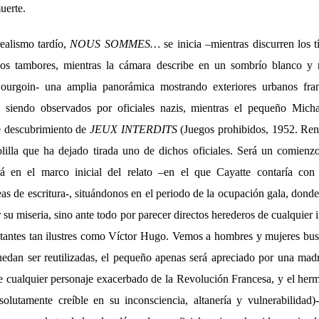
uerte.
ealismo tardío,
NOUS SOMMES…
se inicia –mientras discurren los tí
os tambores, mientras la cámara describe en un sombrío blanco y
ourgoin- una amplia panorámica mostrando exteriores urbanos fra
 siendo observados por oficiales nazis, mientras el pequeño Mic
le descubrimiento de
JEUX INTERDITS
(Juegos prohibidos, 1952. Ren
lilla que ha dejado tirada uno de dichos oficiales. Será un comien
rá en el marco inicial del relato –en el que Cayatte contaría c
eas de escritura-, situándonos en el periodo de la ocupación gala, dond
r su miseria, sino ante todo por parecer directos herederos de cualquier
ntantes tan ilustres como Víctor Hugo. Vemos a hombres y mujeres bus
edan ser reutilizadas, el pequeño apenas será apreciado por una mad
e cualquier personaje exacerbado de la Revolución Francesa, y el he
olutamente creíble en su inconsciencia, altanería y vulnerabilidad)