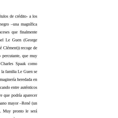
tulos de crédito- a los
 negro –una magnífica
nceses que finalmente
hael Le Guen (George
é Clément)) recoge de
zo percutante, que muy
on Charles Spaak como
e la familia Le Guen se
 imaginería heredada en
cando entre auténticos
re que podría aparecer
rmano mayor –René (un
-. Muy pronto le será