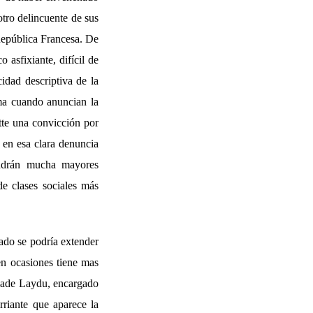
tro delincuente de sus
 República Francesa. De
 asfixiante, difícil de
idad descriptiva de la
sma cuando anuncian la
atte una convicción por
 en esa clara denuncia
endrán mucha mayores
de clases sociales más
lado se podría extender
 en ocasiones tiene mas
luade Laydu, encargado
rriante que aparece la