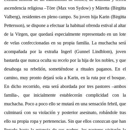
ascendencia religiosa –Töre (Max von Sydow) y Märetta (Birgitta
Valberg), residentes en pleno campo. Su joven hija Karin (Birgitta
Pettersson), se dispone a efectuar la habitual ofrenda estival al altar
de la Virgen, que quedará especialmente representado en un lote
de velas confeccionadas en su propia familia. La muchacha será
acompañada por la extraña Ingerl (Gunnel Lindblom), joven
bastarda que nunca oculta su recelo por la hija de los nobles, y que
desahoga su rebelión, sometiéndose a rituales paganos. En el
camino, muy pronto dejará sola a Karin, en la ruta por el bosque.
En dicho recorrido, esta será abordada por tres pastores –ambos
familia-, que inicialmente establecerán complicidad con la
muchacha. Poco a poco ello se mutará en una sensación febril, que
culminará con su violación y posterior asesinato, robándole tras
ello su propia ropa y pertenencias. Sin que ellos conozcan que han
llegado hasta la estancia de sus padres, los pastores visitarán la