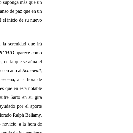
 no suponga más que un
emanso de paz que en un
l el inicio de su nuevo
 la serenidad que irá
RCHID
aparece como
, en la que se aúna el
y cercano al
Screewall
,
 escena, a la hora de
 es que en esta notable
sufre Sarto en su gira
–ayudado por el aporte
alorado Ralph Bellamy.
 novicio, a la hora de
a ayuda de los
cowboys