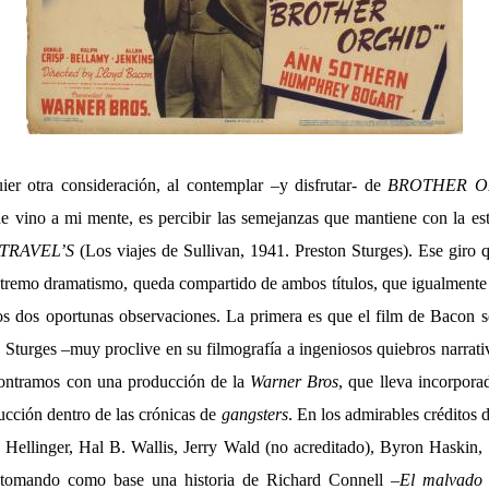
er otra consideración, al contemplar –y disfrutar- de
BROTHER O
e vino a mi mente, es percibir las semejanzas que mantiene con la estr
TRAVEL’S
(Los viajes de Sullivan, 1941. Preston Sturges). Ese giro q
xtremo dramatismo, queda compartido de ambos títulos, que igualmente 
 dos oportunas observaciones. La primera es que el film de Bacon s
Sturges –muy proclive en su filmografía a ingeniosos quiebros narrativ
ontramos con una producción de la
Warner Bros
, que lleva incorpora
ucción dentro de las crónicas de
gangsters
. En los admirables créditos 
 Hellinger, Hal B. Wallis, Jerry Wald (no acreditado), Byron Haskin
omando como base una historia de Richard Connell –
El malvado 