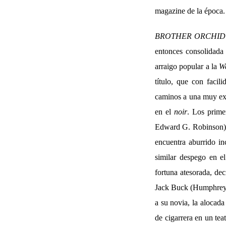
magazine de la época.
BROTHER ORCHID
entonces consolidada 
arraigo popular a la
W
título, que con faci
caminos a una muy exi
en el
noir
. Los prime
Edward G. Robinson). S
encuentra aburrido in
similar despego en e
fortuna atesorada, de
Jack Buck (Humphrey B
a su novia, la alocad
de cigarrera en un tea