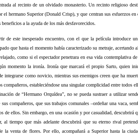
ntrada al recinto de un olvidado monasterio. Un recinto religioso des
el hermano Superior (Donald Crisp), y que centran sus esfuerzos en el
 beneficios a la ayuda de los más desfavorecidos.
tir de este inesperado encuentro, con el que la película introduce un
pado que hasta el momento había caracterizado su metraje, acertando al 
lajado, como si el espectador penetrara en esa vida contemplativa de 
ún momento la ironía. Ironía que marcará el propio Sarto, quien ini
 de integrarse como novicio, mientras sus enemigos creen que ha muert
s compañeros, estableciéndose una singular complicidad entre todos el
ación de “Hermano Orquídea”, no se pueda sustraer a utilizar sende
e sus compañeros, que sus trabajos comunales –ordeñar una vaca, semb
s de ellos. Sin embargo, en una ocasión y por casualidad, descubrirá 
r, al tiempo que más adelante descubrirá que su eterno rival preten
 de la venta de flores. Por ello, acompañará a Superior hasta la ciuda