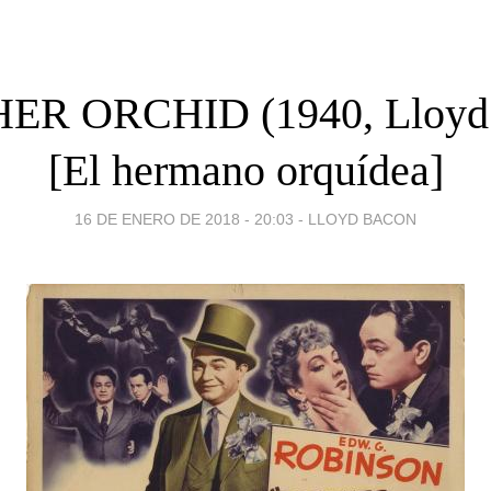
R ORCHID (1940, Lloyd
[El hermano orquídea]
16 DE ENERO DE 2018 - 20:03
-
LLOYD BACON