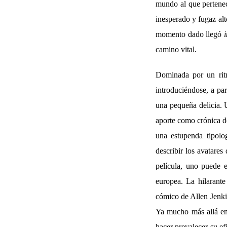
mundo al que pertenec
inesperado y fugaz alt
momento dado llegó
i
camino vital.
Dominada por un ritm
introduciéndose, a pa
una pequeña delicia. 
aporte como crónica 
una estupenda tipolo
describir los avatares
película, uno puede e
europea. La hilarante
cómico de Allen Jenki
Ya mucho más allá en 
hacer prevalecer su ef