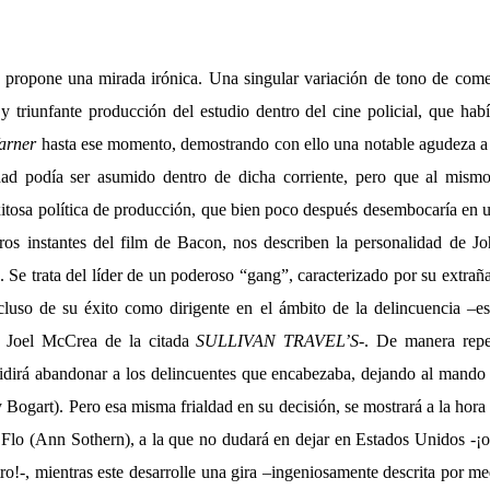
propone una mirada irónica. Una singular variación de tono de come
y triunfante producción del estudio dentro del cine policial, que hab
arner
hasta ese momento, demostrando con ello una notable agudeza a 
lidad podía ser asumido dentro de dicha corriente, pero que al mism
tosa política de producción, que bien poco después desembocaría en u
ros instantes del film de Bacon, nos describen la personalidad de Jo
e trata del líder de un poderoso “gang”, caracterizado por su extraña
cluso de su éxito como dirigente en el ámbito de la delincuencia –es
l Joel McCrea de la citada
SULLIVAN TRAVEL’S
-. De manera repe
cidirá abandonar a los delincuentes que encabezaba, dejando al mand
ogart). Pero esa misma frialdad en su decisión, se mostrará a la hora 
a Flo (Ann Sothern), a la que no dudará en dejar en Estados Unidos -¡
tro!-, mientras este desarrolle una gira –ingeniosamente descrita por 