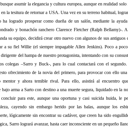
 busque asumir la elegancia y cultura europea, aunque en realidad solo s
rá en la tesitura de retornar a USA. Una vez en su terreno habitual, logra
o ha logrado prosperar como dueña de un salón, mediante la ayuda
londrado y bonachón ranchero Clarence Fletcher (Ralph Bellamy)-. A
da su equipo, decidirá crear otro nuevo con algunos de sus antiguos
ar a su fiel Willie (el siempre impagable Allen Jenkins). Poco a poco 
dirigente del hampa de nuestro protagonista, intentando con su consust
uos colegas –Sarro y Buck-, para lo cual contactará con el segundo. 
to ofrecimiento de la novia del primero, para provocar con ello una
o mentor y ahora temible rival. Para ello, asistirá al encuentro qu
e bajo arma a Sarto con destino a una muerte segura, liquidado en la 
concluir para este, aunque una oportuna y casi suicida huida, le pe
maleza, cayendo sin embargo herido por las balas, aunque los esb
rte, lógicamente sin encontrar su cadáver, que creen ha sido engullid
gica, Sarro logrará avanzar, hasta caer inconsciente en un pequeño lla