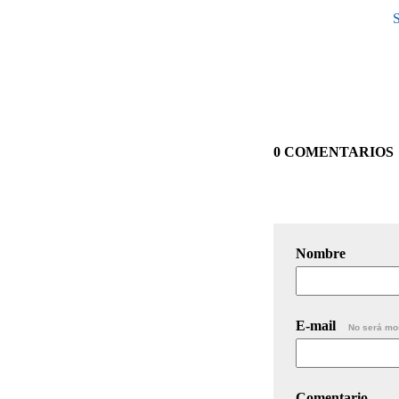
S
0 COMENTARIOS
Nombre
E-mail
No será mo
Comentario