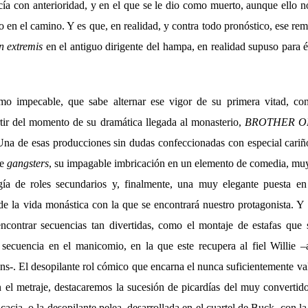
ía con anterioridad, y en el que se le dio como muerto, aunque ello
o en el camino. Y es que, en realidad, y contra todo pronóstico, ese r
n extremis
en el antiguo dirigente del hampa, en realidad supuso para é
o impecable, que sabe alternar ese vigor de su primera vitad, con
rtir del momento de su dramática llegada al monasterio,
BROTHER O
Una de esas producciones sin dudas confeccionadas con especial cariño
de
gangsters
, su impagable imbricación en un elemento de comedia, mu
gía de roles secundarios y, finalmente, una muy elegante puesta en
 de la vida monástica con la que se encontrará nuestro protagonista. Y
ncontrar secuencias tan divertidas, como el montaje de estafas que 
 secuencia en el manicomio, en la que este recupera al fiel Willie 
ns-. El desopilante rol cómico que encarna el nunca suficientemente v
el metraje, destacaremos la sucesión de picardías del muy convertido
icacia, o la desopilante pelea, desarrollada en el cuartel de Buck, con l