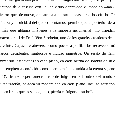
ibunda tía a casarse con un individuo depravado e impedido –Jan (
bizarro que, de nuevo, emparenta a nuestro cineasta con los citados G
 fuerza y lubricidad del que comentamos, permite que el posterior desa
 más que algunas imágenes y la sinopsis argumental-, no impidan 
 mayor virtud de Erich Von Stroheim, uno de los grandes creadores del 
 veinte. Capaz de atreverse como pocos a perfilar los recovecos más
rcos decadentes, suntuosos e incluso siniestros. Un sesgo de geni
mizar sus intenciones en cada plano, en cada brizna de sombra de su 
 su sempiterna condición como eterno maldito, unida a la eterna vigen
LLY
, demostró permanecer lleno de fulgor en la frontera del mudo 
 realización, paladea su modernidad en cada plano. Incluso sortean
e en bruto que es su conjunto, pierda el fulgor de su brillo.