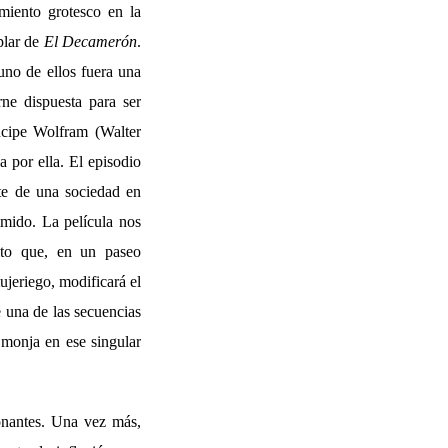
amiento grotesco en la
plar de
El Decamerón
.
uno de ellos fuera una
ne dispuesta para ser
ncipe Wolfram (Walter
a por ella. El episodio
nte de una sociedad en
imido. La película nos
nto que, en un paseo
ujeriego, modificará el
e una de las secuencias
 monja en ese singular
ionantes. Una vez más,