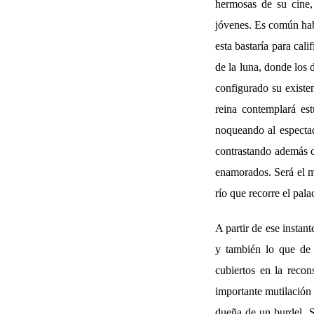
hermosas de su cine, 
jóvenes. Es común habl
esta bastaría para cal
de la luna, donde los 
configurado su existen
reina contemplará est
noqueando al espectad
contrastando además co
enamorados. Será el m
río que recorre el palac
A partir de ese instant
y también lo que de 
cubiertos en la recon
importante mutilación 
dueña de un burdel. Si