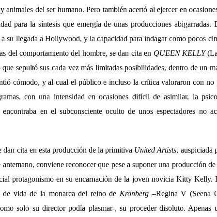
 y animales del ser humano. Pero también acertó al ejercer en ocasio
dad para la síntesis que emergía de unas producciones abigarradas. 
ó a su llegada a Hollywood, y la capacidad para indagar como pocos cin
as del comportamiento del hombre, se dan cita en
QUEEN KELLY
(La
 que sepultó sus cada vez más limitadas posibilidades, dentro de un m
intió cómodo, y al cual el público e incluso la crítica valoraron con no
gramas, con una intensidad en ocasiones difícil de asimilar, la psi
se encontraba en el subconsciente oculto de unos espectadores no a
 dan cita en esta producción de la primitiva
United Artists
, auspiciada p
antemano, conviene reconocer que pese a suponer una producción de la
cial protagonismo en su encarnación de la joven novicia Kitty Kelly. E
o de vida de la monarca del reino de
Kronberg
–Regina V (Seena O
omo solo su director podía plasmar-, su proceder disoluto. Apenas 