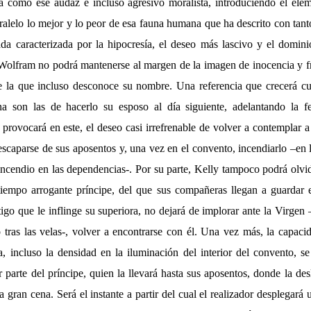
a como ese audaz e incluso agresivo moralista, introduciendo el ele
aralelo lo mejor y lo peor de esa fauna humana que ha descrito con tan
da caracterizada por la hipocresía, el deseo más lascivo y el domi
, Wolfram no podrá mantenerse al margen de la imagen de inocencia y f
de la que incluso desconoce su nombre. Una referencia que crecerá 
na son las de hacerlo su esposo al día siguiente, adelantando la f
 provocará en este, el deseo casi irrefrenable de volver a contemplar a 
scaparse de sus aposentos y, una vez en el convento, incendiarlo –en 
 incendio en las dependencias-. Por su parte, Kelly tampoco podrá olvi
iempo arrogante príncipe, del que sus compañeras llegan a guardar 
stigo que le inflinge su superiora, no dejará de implorar ante la Virgen
 tras las velas-, volver a encontrarse con él. Una vez más, la capacid
ía, incluso la densidad en la iluminación del interior del convento, s
 parte del príncipe, quien la llevará hasta sus aposentos, donde la de
 gran cena. Será el instante a partir del cual el realizador desplegará