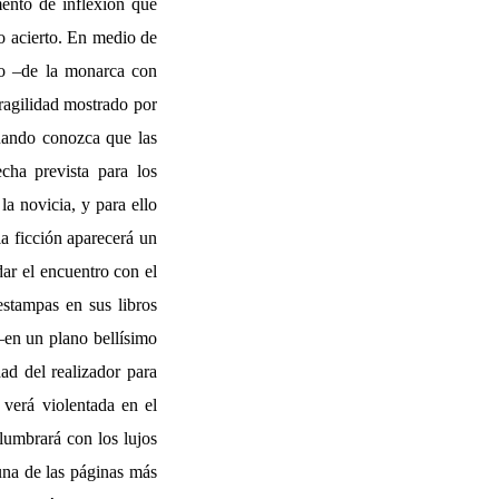
mento de inflexión que
to acierto. En medio de
nio –de la monarca con
ragilidad mostrado por
cuando conozca que las
echa prevista para los
la novicia, y para ello
la ficción aparecerá un
dar el encuentro con el
estampas en sus libros
 –en un plano bellísimo
ad del realizador para
e verá violentada en el
slumbrará con los lujos
 una de las páginas más