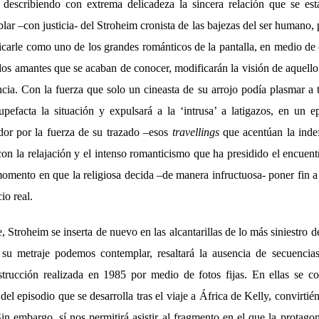
describiendo con extrema delicadeza la sincera relación que se est
ar –con justicia- del Stroheim cronista de las bajezas del ser humano
ificarle como uno de los grandes románticos de la pantalla, en medio de 
dos amantes que se acaban de conocer, modificarán la visión de aquell
cia. Con la fuerza que solo un cineasta de su arrojo podía plasmar a 
upefacta la situación y expulsará a la ‘intrusa’ a latigazos, en un 
or por la fuerza de su trazado –esos
travellings
que acentúan la indef
n la relajación y el intenso romanticismo que ha presidido el encuent
omento en que la religiosa decida –de manera infructuosa- poner fin a 
io real.
e, Stroheim se inserta de nuevo en las alcantarillas de lo más siniestro 
su metraje podemos contemplar, resaltará la ausencia de secuencia
strucción realizada en 1985 por medio de fotos fijas. En ellas se co
del episodio que se desarrolla tras el viaje a África de Kelly, convirtién
n embargo, sí nos permitirá asistir al fragmento en el que la protagon