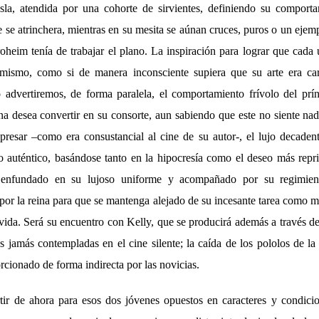
osla, atendida por una cohorte de sirvientes, definiendo su comport
e se atrinchera, mientras en su mesita se aúnan cruces, puros o un ejem
oheim tenía de trabajar el plano. La inspiración para lograr que cada 
ismo, como si de manera inconsciente supiera que su arte era car
 advertiremos, de forma paralela, el comportamiento frívolo del prí
na desea convertir en su consorte, aun sabiendo que este no siente nad
expresar –como era consustancial al cine de su autor-, el lujo decade
 auténtico, basándose tanto en la hipocresía como el deseo más repr
e enfundado en su lujoso uniforme y acompañado por su regimie
por la reina para que se mantenga alejado de su incesante tarea como m
 vida. Será su encuentro con Kelly, que se producirá además a través d
s jamás contempladas en el cine silente; la caída de los pololos de la
orcionado de forma indirecta por las novicias.
tir de ahora para esos dos jóvenes opuestos en caracteres y condic