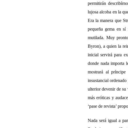
permitirán describírn
lujosa alcoba en la qu
Era la manera que Str
pequeña gema en sí m
mutilada. Muy pronto
Byron), a quien la rei
inicial servirá para 
donde nada importa lo
mostrará al príncip
insustancial ordenado 
ulterior devenir de su
más eróticas y audace
‘pase de revista’ prop
Nada será igual a par