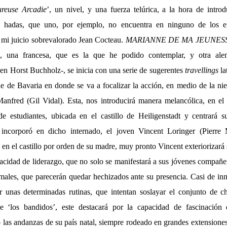
reuse Arcadie
’, un nivel, y una fuerza telúrica, a la hora de intro
e hadas, que uno, por ejemplo, no encuentra en ninguno de los e
a mi juicio sobrevalorado Jean Cocteau.
MARIANNE DE MA JEUNES
s, una francesa, que es la que he podido contemplar, y otra ale
ven Horst Buchholz-, se inicia con una serie de sugerentes
travellings
la
e de Bavaria en donde se va a focalizar la acción, en medio de la nie
nfred (Gil Vidal). Esta, nos introducirá manera melancólica, en el
de estudiantes, ubicada en el castillo de Heiligenstadt y centrará 
ncorporó en dicho internado, el joven Vincent Loringer (Pierre
 en el castillo por orden de su madre, muy pronto Vincent exteriorizará 
acidad de liderazgo, que no solo se manifestará a sus jóvenes compañer
imales, que parecerán quedar hechizados ante su presencia. Casi de in
r unas determinadas rutinas, que intentan soslayar el conjunto de c
 ‘los bandidos’, este destacará por la capacidad de fascinación 
 las andanzas de su país natal, siempre rodeado en grandes extensione