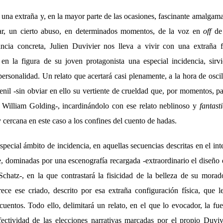
una extraña y, en la mayor parte de las ocasiones, fascinante amalgam
nar, un cierto abuso, en determinados momentos, de la voz en
off
de
ncia concreta, Julien Duvivier nos lleva a vivir con una extraña f
 en la figura de su joven protagonista una especial incidencia, sir
ersonalidad. Un relato que acertará casi plenamente, a la hora de osci
venil -sin obviar en ello su vertiente de crueldad que, por momentos, 
 William Golding-, incardinándolo con ese relato neblinoso y
fantast
 cercana en este caso a los confines del cuento de hadas.
special ámbito de incidencia, en aquellas secuencias descritas en el inte
, dominadas por una escenografía recargada -extraordinario el diseño
hatz-, en la que contrastará la fisicidad de la belleza de su morad
ece ese criado, descrito por esa extraña configuración física, que l
cuentos. Todo ello, delimitará un relato, en el que lo evocador, la f
efectividad de las elecciones narrativas marcadas por el propio Duviv