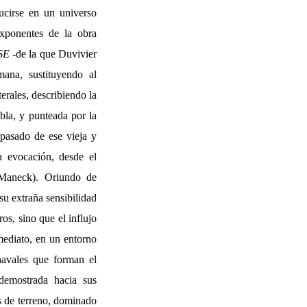
ducirse en un universo
xponentes de la obra
SE
-de la que Duvivier
mana, sustituyendo al
terales, describiendo la
bla, y punteada por la
 pasado de ese vieja y
su evocación, desde el
 Maneck). Oriundo de
su extraña sensibilidad
os, sino que el influjo
mediato, en un entorno
havales que forman el
demostrada hacia sus
s de terreno, dominado