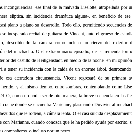
as incongruencias -ese final de la malvada Liselotte, atropellada por 
ra elíptica, sin incidencia dramática alguna-, en beneficio de ese 
casi plano a plano su desarrollo. Todo ello, permitiendo secuencias de
se inesperado recital de guitarra de Vincent, ante el grueso de estudi
llo, describiendo la cámara como incluso un ciervo del exterior
ón del muchacho. O el extraordinario episodio, de la tremenda torm
terior del castillo de Heiligenstadt, en medio de la noche -en mi opini
gará a tener su incidencia con la caída de un enorme árbol, destrozand
 esa aterradora circunstancia, Vicent regresará de su primera av
e herido, y al mismo tiempo, entre sombras, contemplando como Lisel
él. O, como no podía ser de otra manera, la breve secuencia en las fi
el coche donde se encuentra Marienne, plasmando Duvivier al muchach
abezudos que le rodean, a cámara lenta. O el casi suicida desplazamient
se con Marianne, cuando conozca que le ha pedido ayuda por escrito, 
us compañeros, o incluso por un perro.