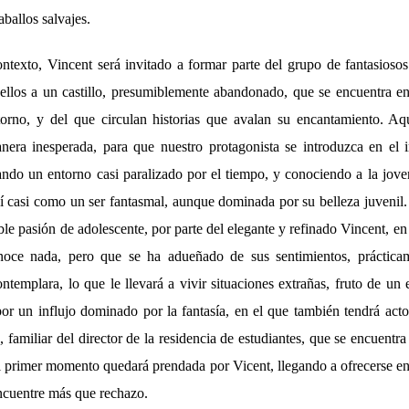
aballos salvajes.
texto, Vincent será invitado a formar parte del grupo de fantasiosos 
 ellos a un castillo, presumiblemente abandonado, que se encuentra en 
orno, y del que circulan historias que avalan su encantamiento. Aq
anera inesperada, para que nuestro protagonista se introduzca en el i
ando un entorno casi paralizado por el tiempo, y conociendo a la jo
lí casi como un ser fantasmal, aunque dominada por su belleza juvenil.
able pasión de adolescente, por parte del elegante y refinado Vincent, 
oce nada, pero que se ha adueñado de sus sentimientos, práctica
emplara, lo que le llevará a vivir situaciones extrañas, fruto de un 
r un influjo dominado por la fantasía, en el que también tendrá acto
), familiar del director de la residencia de estudiantes, que se encuentra
l primer momento quedará prendada por Vicent, llegando a ofrecerse en 
ncuentre más que rechazo.