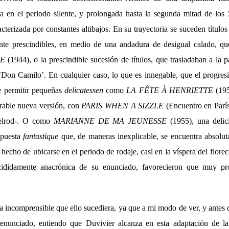
da en el periodo silente, y prolongada hasta la segunda mitad de los 
cterizada por constantes altibajos. En su trayectoria se suceden títulos 
te prescindibles, en medio de una andadura de desigual calado, que
UE
(1944), o la prescindible sucesión de títulos, que trasladaban a la p
Don Camilo’. En cualquier caso, lo que es innegable, que el progres
e permitir pequeñas
delicatessen
como
LA FÊTE À HENRIETTE
(195
rable nueva versión, con
PARIS WHEN A SIZZLE
(Encuentro en París
elrod-. O como
MARIANNE DE MA JEUNESSE
(1955), una delici
opuesta
fantastique
que, de maneras inexplicable, se encuentra absolut
l hecho de ubicarse en el periodo de rodaje, casi en la víspera del flore
cididamente anacrónica de su enunciado, favorecieron que muy pro
ta incomprensible que ello sucediera, ya que a mi modo de ver, y antes d
nunciado, entiendo que Duvivier alcanza en esta adaptación de l