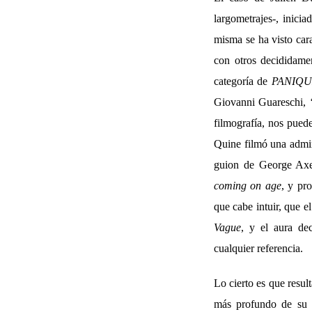
largometrajes-, inicia
misma se ha visto cara
con otros decididamen
categoría de
PANIQ
Giovanni Guareschi, ‘
filmografía, nos pued
Quine filmó una admi
guion de George Ax
coming on age
, y pr
que cabe intuir, que e
Vague
, y el aura de
cualquier referencia.
Lo cierto es que resul
más profundo de su e