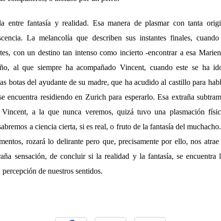
a entre fantasía y realidad. Esa manera de plasmar con tanta origin
scencia. La melancolía que describen sus instantes finales, cuand
ntes, con un destino tan intenso como incierto -encontrar a esa Marie
eño, al que siempre ha acompañado Vincent, cuando este se ha id
las botas del ayudante de su madre, que ha acudido al castillo para habl
se encuentra residiendo en Zurich para esperarlo. Esa extraña subtrama
Vincent, a la que nunca veremos, quizá tuvo una plasmación físic
bremos a ciencia cierta, si es real, o fruto de la fantasía del muchacho.
ntos, rozará lo delirante pero que, precisamente por ello, nos atrae 
aña sensación, de concluir si la realidad y la fantasía, se encuentra 
a percepción de nuestros sentidos.