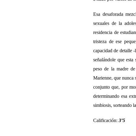
Esa desaforada mezcl
sexuales de la adole
residencia de estudia
tristeza de ese pequ
capacidad de detalle -
señalándole que esta 
peso de la madre de 
Marienne, que nunca sa
conjunto que, por mome
determinando esa extr
simbiosis, sorteando l
Calificación:
3’5