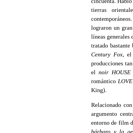
cincuenta. Hablo 
tierras orient
contemporáneos.
lograron un gran
líneas generales 
tratado bastante
Century Fox
, e
producciones tan
el
noir
HOUSE
romántico
LOVE
King).
Relacionado con
argumento centr
entorno de film 
bárbaro y la ge