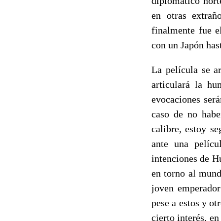
diplomático nor
en otras extrañ
finalmente fue e
con un Japón hast
La película se a
articulará la h
evocaciones será
caso de no habe
calibre, estoy s
ante una pelícu
intenciones de H
en torno al mund
joven emperador 
pese a estos y o
cierto interés, en