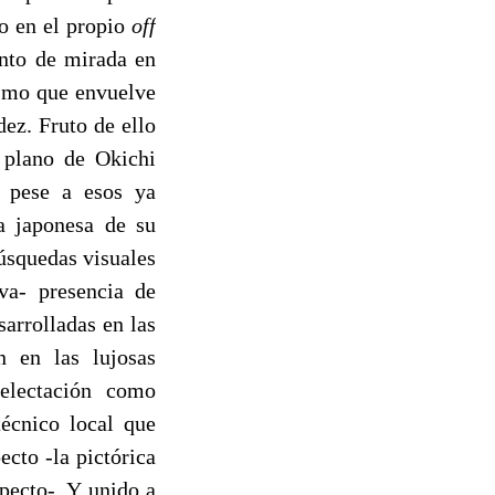
o en el propio
off
tento de mirada en
ismo que envuelve
ez. Fruto de ello
r plano de Okichi
y pese a esos ya
a japonesa de su
úsquedas visuales
va- presencia de
arrolladas en las
n en las lujosas
electación como
écnico local que
cto -la pictórica
pecto-. Y unido a