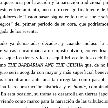
a querencia por la acción y la narración tradicional po
este enfrentamiento, uno u otro renegó finalmente de la
eguidores de Huston pasar página en lo que se suele se
egros” del primer periodo de su obra, que podríamo
egada de los sesenta.
do ya demasiadas décadas, y cuando incluso la t
ce ya casi encaminada a un injusto olvido, convendría s
os -que los tiene- y los desequilibrios e incluso debil
como
THE BARBARIAN AND THE GEISHA
que, de no l
guro sería acogida con mayor y más superficial benevo
os encontramos ante una tan irregular como pasable 
na la reconstrucción histórica y el
biopic
, combinad
 En esta ocasión, su trama se desarrolla en tierras jap
rviendo como marco para la narración de las tribulacio