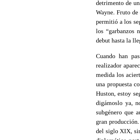
detrimento de un
Wayne. Fruto de 
permitió a los s
los “garbanzos n
debut hasta la ll
Cuando han pasa
realizador apare
medida los aciert
una propuesta 
Huston, estoy se
digámoslo ya, n
subgénero que aú
gran producción.
del siglo XIX, si