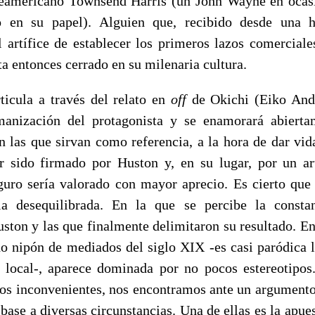
teamericano Townsend Harris (un John Wayne en ocasi
o en su papel). Alguien que, recibido desde una hos
l artífice de establecer los primeros lazos comerciale
a entonces cerrado en su milenaria cultura.
rticula a través del relato en
off
de Okichi (Eiko Ando
umanización del protagonista y se enamorará abierta
n las que sirvan como referencia, a la hora de dar vida
r sido firmado por Huston y, en su lugar, por un a
eguro sería valorado con mayor aprecio. Es cierto qu
la desequilibrada. En la que se percibe la consta
uston y las que finalmente delimitaron su resultado. E
o nipón de mediados del siglo XIX -es casi paródica l
local-, aparece dominada por no pocos estereotipos
tros inconvenientes, nos encontramos ante un argumento
 base a diversas circunstancias. Una de ellas es la apues