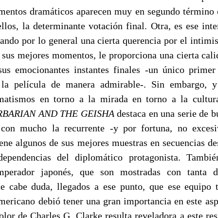
ementos dramáticos aparecen muy en segundo término 
ellos, la determinante votación final. Otra, es ese in
cando por lo general una cierta querencia por el intim
n sus mejores momentos, le proporciona una cierta calid
sus emocionantes instantes finales -un único prime
 la película de manera admirable-. Sin embargo, 
matismos en torno a la mirada en torno a la cultur
RBARIAN AND THE GEISHA
destaca en una serie de b
 con mucho la recurrente -y por fortuna, no excesi
tiene algunos de sus mejores muestras en secuencias des
dependencias del diplomático protagonista. Tambié
emperador japonés, que son mostradas con tanta d
e cabe duda, llegados a ese punto, que ese equipo t
americano debió tener una gran importancia en este aspe
olor de Charles G. Clarke resulta reveladora a este res