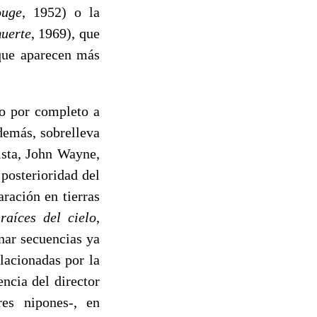
ouge
, 1952) o la
muerte
, 1969), que
que aparecen más
no por completo a
demás, sobrelleva
ista, John Wayne,
 posterioridad del
ración en tierras
raíces del cielo
,
nar secuencias ya
lacionadas por la
ncia del director
es nipones-, en