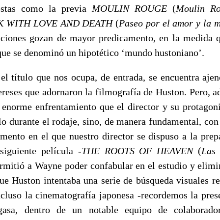
estas como la previa
MOULIN ROUGE
(
Moulin R
K WITH LOVE AND DEATH
(
Paseo por el amor y la 
taciones gozan de mayor predicamento, en la medida 
 que se denominó un hipotético ‘mundo hustoniano’.
, el título que nos ocupa, de entrada, se encuentra aje
tereses que adornaron la filmografía de Huston. Pero, a
l enorme enfrentamiento que el director y su protagon
lo durante el rodaje, sino, de manera fundamental, con
ento en el que nuestro director se dispuso a la prepa
siguiente película -
THE ROOTS OF HEAVEN
(
Las 
ermitió a Wayne poder confabular en el estudio y elimi
que Huston intentaba una serie de búsqueda visuales re
ncluso la cinematografía japonesa -recordemos la prese
gasa, dentro de un notable equipo de colaborador