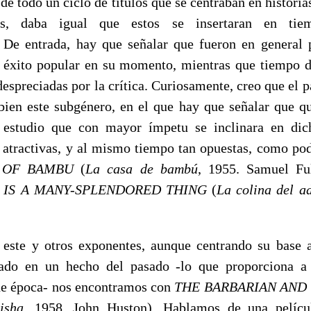
de todo un ciclo de títulos que se centraban en historia
ales, daba igual que estos se insertaran en ti
 De entrada, hay que señalar que fueron en general 
 éxito popular en su momento, mientras que tiempo 
despreciadas por la crítica. Curiosamente, creo que el 
 bien este subgénero, en el que hay que señalar que q
l estudio que con mayor ímpetu se inclinara en dich
 atractivas, y al mismo tiempo tan opuestas, como pod
 OF BAMBU
(
La casa de bambú
, 1955. Samuel Fu
 IS A MANY-SPLENDORED THING
(
La colina del a
 este y otros exponentes, aunque centrando su base 
ado en un hecho del pasado -lo que proporciona a
de época- nos encontramos con
THE BARBARIAN AND
isha
, 1958. John Huston). Hablamos de una pelícu