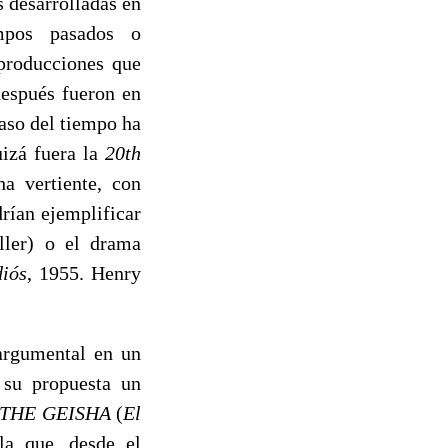
s desarrolladas en
empos pasados o
producciones que
después fueron en
paso del tiempo ha
uizá fuera la
20th
a vertiente, con
rían ejemplificar
ller) o el drama
diós
, 1955. Henry
argumental en un
 su propuesta un
 THE GEISHA
(
El
la que, desde el