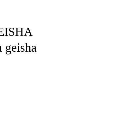
EISHA
a geisha