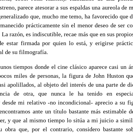
treno, parece atesorar a sus espaldas una aureola de m
generalizado que, mucho me temo, ha favorecido que d
rmanecido prácticamente sin el menor deseo de ser c
 La razón, es indiscutible, recae más que en sus propios
e estar firmada por quien lo está, y erigirse prác
l de su filmografía.
 unos tiempos donde el cine clásico aparece casi un á
pocos miles de personas, la figura de John Huston 
asi apolillados, al objeto del interés de una parte de dic
rencia de otra, que nunca le ha tenido en especia
 desde mi relativo -no incondicional- aprecio a su fi
encontramos ante un título bastante más estimable d
er, y que al mismo tiempo lo sitúa a mi juicio a simila
u obra que, por el contrario, considero bastante so