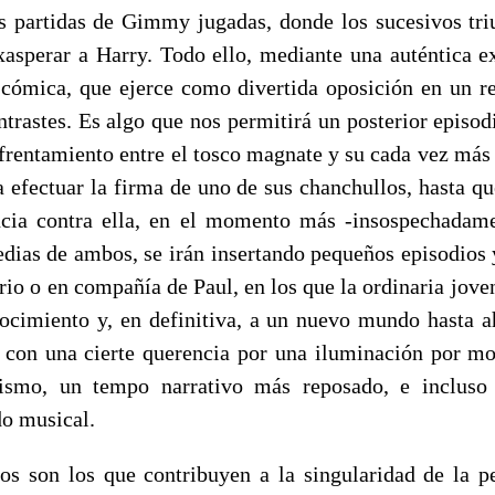
as partidas de Gimmy jugadas, donde los sucesivos tri
asperar a Harry. Todo ello, mediante una auténtica 
 cómica, que ejerce como divertida oposición en un re
ntrastes. Es algo que nos permitirá un posterior episod
nfrentamiento entre el tosco magnate y su cada vez más 
a efectuar la firma de uno de sus chanchullos, hasta qu
encia contra ella, en el momento más -insospechadame
dias de ambos, se irán insertando pequeños episodios y
ario o en compañía de Paul, en los que la ordinaria jove
onocimiento y, en definitiva, a un nuevo mundo hasta ah
 con una cierte querencia por una iluminación por m
cismo, un tempo narrativo más reposado, e incluso
do musical.
s son los que contribuyen a la singularidad de la pe