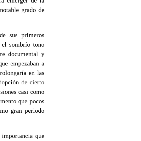
ara emerger de la
 notable grado de
de sus primeros
, el sombrío tono
tre documental y
l que empezaban a
rolongaría en las
dopción de cierto
asiones casi como
lemento que pocos
imo gran periodo
e importancia que