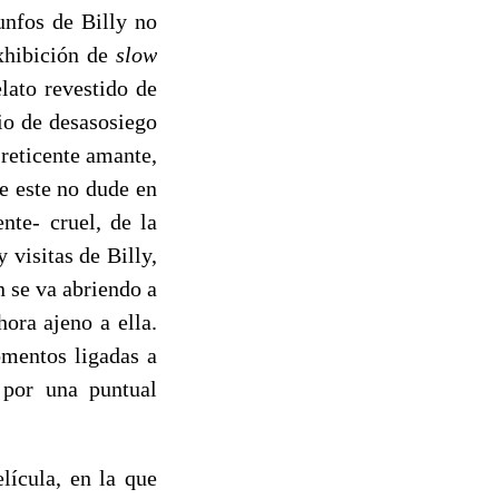
unfos de Billy no
exhibición de
slow
lato revestido de
io de desasosiego
reticente amante,
e este no dude en
nte- cruel, de la
 visitas de Billy,
n se va abriendo a
ora ajeno a ella.
omentos ligadas a
 por una puntual
lícula, en la que