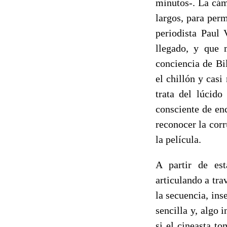
minutos-. La cám
largos, para perm
periodista Paul 
llegado, y que 
conciencia de Bi
el chillón y casi
trata del lúcid
consciente de en
reconocer la corr
la película.
A partir de est
articulando a tra
la secuencia, ins
sencilla y, algo
si el cineasta t