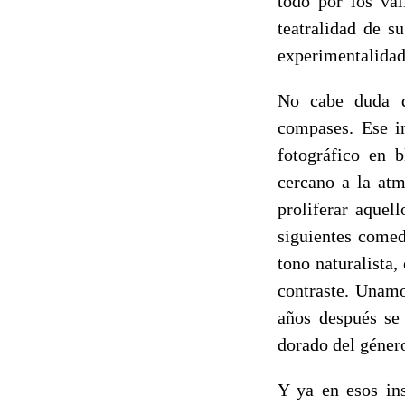
todo por los val
teatralidad de s
experimentalidad
No cabe duda q
compases. Ese in
fotográfico en 
cercano a la atm
proliferar aquel
siguientes comed
tono naturalista
contraste. Unamo
años después se
dorado del géner
Y ya en esos ins