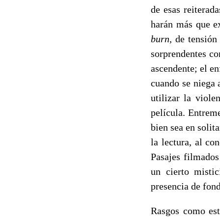
de esas reiterad
harán más que ex
burn
, de tensión
sorprendentes co
ascendente; el e
cuando se niega 
utilizar la viol
película. Entreme
bien sea en solit
la lectura, al c
Pasajes filmados
un cierto misti
presencia de fon
Rasgos como esto