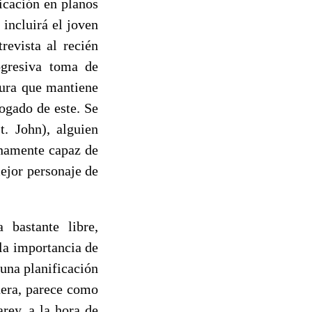
icación en planos
 incluirá el joven
revista al recién
ogresiva toma de
tura que mantiene
bogado de este. Se
. John), alguien
enamente capaz de
mejor personaje de
 bastante libre,
 la importancia de
 una planificación
nera, parece como
rey, a la hora de