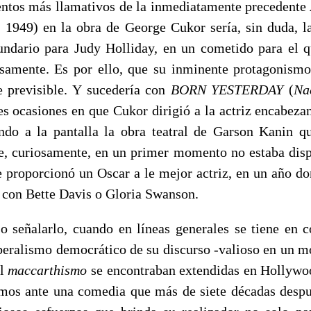
ntos más llamativos de la inmediatamente precedente
, 1949) en la obra de George Cukor sería, sin duda, l
cundario para Judy Holliday, en un cometido para el q
samente. Es por ello, que su inminente protagonism
 previsible. Y sucedería con
BORN YESTERDAY
(
Na
es ocasiones en que Cukor dirigió a la actriz encabeza
ndo a la pantalla la obra teatral de Garson Kanin q
e, curiosamente, en un primer momento no estaba disp
e proporcionó un Oscar a le mejor actriz, en un año d
s con Bette Davis o Gloria Swanson.
so señalarlo, cuando en líneas generales se tiene en c
liberalismo democrático de su discurso -valioso en un 
el
maccarthismo
se encontraban extendidas en Hollywo
mos ante una comedia que más de siete décadas despu