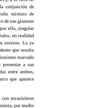
 la conjunción de
aña mixtura de
to de ese glamour
por ello, singular
ales, en realidad
us escenas. La ya
idente que resulta
trionismo marcado
a presentar a sus
idas entre ambos,
marco que aparece
, con escasísimos
gonista, por medio