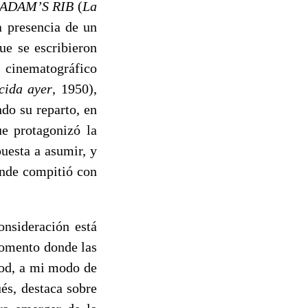
ADAM’S RIB
(
La
a presencia de un
ue se escribieron
o cinematográfico
cida ayer
, 1950),
ndo su reparto, en
ue protagonizó la
uesta a asumir, y
onde compitió con
onsideración está
momento donde las
od, a mi modo de
és, destaca sobre