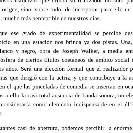
iosos esfuerzos que brinda su realizador no solo p
u origen, sino, sobre todo, de incorporar para ello un
, mucho más perceptible en nuestros días.
ue ese grado de experimentalidad se percibe des
icio en una estación nos brinda ya dos pistas. Una
blanco y negro, obra de Joseph Walker, a media en
ósfera de ciertos títulos coetáneos de ámbito socia
los años. Será una elección formal que el realizador p
ias que dirigió con la actriz, y que contribuye a la a
, en el que las pinceladas de comedia se insertan en oc
s a ello la casi total ausencia de banda sonora, un e
 consideraría como elemento indispensable en el últ
o.
tantes casi de apertura, podemos percibir la enorm