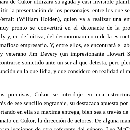
ara de Cukor utilizará su aguda y casi invisible planif
itir la presentación de los personajes, entre los que se
Verralt (William Holden), quien va a realizar una ent
muy pronto se convertirá en el detonante de la pr
lly y, en definitiva, del desmoronamiento de la estruc
 mafioso empresario. Y, entre ellos, se encontrará el a
o y veterano Jim Devery (un impresionante Howart St
contrarse sometido ante un ser al que detesta, pero pl
upción en la que lidia, y que considero en realidad el 
as premisas, Cukor se introduje en una estructura
vés de ese sencillo engranaje, su destacada apuesta por
ertando en ella su máxima entrega, bien sea a través de
 innato en Cukor, la dirección de actores. De alguna ma
omara lecciones de otro referente del género, Leo McCa