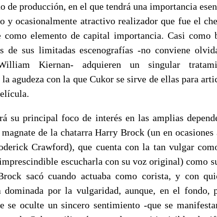
ño de producción, en el que tendrá una importancia esen
 y ocasionalmente atractivo realizador que fue el ch
se como elemento de capital importancia. Casi como 
s de sus limitadas escenografías -no conviene olvi
illiam Kiernan- adquieren un singular tratami
la agudeza con la que Cukor se sirve de ellas para arti
elícula.
rá su principal foco de interés en las amplias depende
l magnate de la chatarra Harry Brock (un en ocasiones 
oderick Crawford), que cuenta con la tan vulgar como
imprescindible escucharla con su voz original) como su
Brock sacó cuando actuaba como corista, y con qu
 dominada por la vulgaridad, aunque, en el fondo, 
 se oculte un sincero sentimiento -que se manifesta