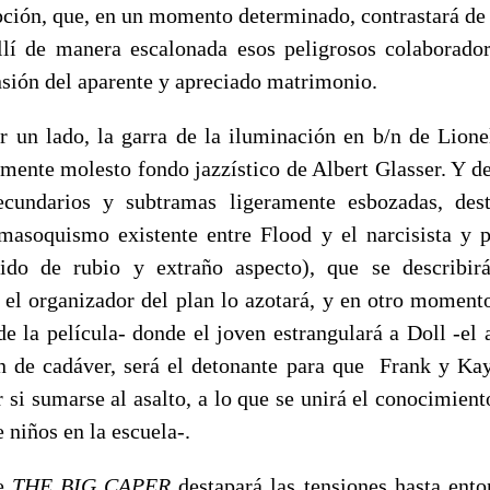
ipción, que, en un momento determinado, contrastará de
allí de manera escalonada esos peligrosos colaborador
nsión del aparente y apreciado matrimonio.
 un lado, la garra de la iluminación en b/n de Lione
mente molesto fondo jazzístico de Albert Glasser. Y de
ecundarios y subtramas ligeramente esbozadas, dest
masoquismo existente entre Flood y el narcisista y 
ido de rubio y extraño aspecto), que se describirá
 el organizador del plan lo azotará, y en otro momento
de la película- donde el joven estrangulará a Doll -el
ón de cadáver, será el detonante para que Frank y K
 si sumarse al asalto, a lo que se unirá el conocimient
e niños en la escuela-.
de
THE BIG CAPER
destapará las tensiones hasta ento