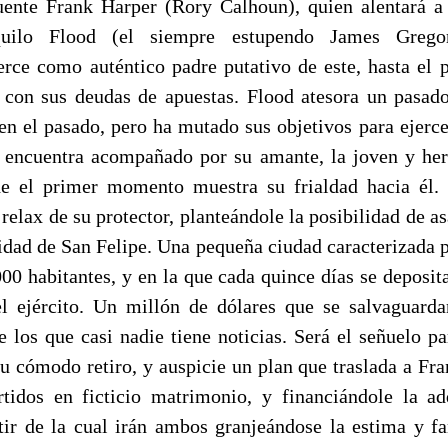
cuente Frank Harper (Rory Calhoun), quien alentará 
nquilo Flood (el siempre estupendo James Grego
ce como auténtico padre putativo de este, hasta el 
on sus deudas de apuestas. Flood atesora un pasado
l en el pasado, pero ha mutado sus objetivos para ejerc
se encuentra acompañado por su amante, la joven y h
de el primer momento muestra su frialdad hacia él. 
 relax de su protector, planteándole la posibilidad de as
idad de San Felipe. Una pequeña ciudad caracterizada p
00 habitantes, y en la que cada quince días se deposit
l ejército. Un millón de dólares que se salvaguarda
e los que casi nadie tiene noticias. Será el señuelo p
u cómodo retiro, y auspicie un plan que traslada a Fra
rtidos en ficticio matrimonio, y financiándole la a
rtir de la cual irán ambos granjeándose la estima y fa