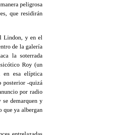
 manera peligrosa
es, que residirán
l Lindon, y en el
ntro de la galería
aca la soterrada
psicótico Roy (un
 en esa elíptica
 posterior -quizá
 anuncio por radio
ay se demarquen y
o que ya albergan
nces entrelazadas