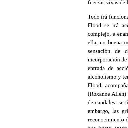
fuerzas vivas de 
Todo irá funciona
Flood se irá ac
complejo, a enam
ella, en buena m
sensación de d
incorporación de 
entrada de acci
alcoholismo y te
Flood, acompaña
(Roxanne Allen) 
de caudales, ser
embargo, las gr
reconocimiento de
que hasta enton