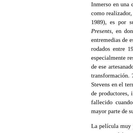
Inmerso en una d
como realizador,
1989), es por s
Presents
, en don
entremedias de e
rodados entre 19
especialmente re
de ese artesanad
transformación.
Stevens en el te
de productores, 
fallecido cuand
mayor parte de s
La película muy p