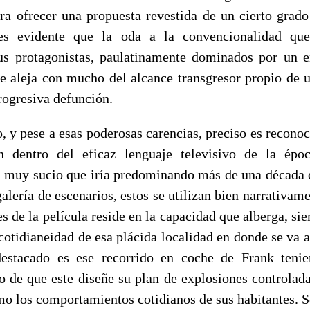
ra ofrecer una propuesta revestida de un cierto grado
es evidente que la oda a la convencionalidad que
sus protagonistas, paulatinamente dominados por un 
 se aleja con mucho del alcance transgresor propio de 
progresiva defunción.
, y pese a esas poderosas carencias, preciso es recono
n dentro del eficaz lenguaje televisivo de la épo
l muy sucio que iría predominando más de una década d
alería de escenarios, estos se utilizan bien narrativame
es de la película reside en la capacidad que alberga, si
 cotidianeidad de esa plácida localidad en donde se va a 
destacado es ese recorrido en coche de Frank teni
o de que este diseñe su plan de explosiones controladas
mo los comportamientos cotidianos de sus habitantes. S