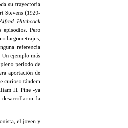
da su trayectoria
rt Stevens (1920-
Alfred Hitchcock
s episodios. Pero
co largometrajes,
inguna referencia
o. Un ejemplo más
 pleno periodo de
era aportación de
se curioso tándem
lliam H. Pine -ya
desarrollaron la
onista, el joven y