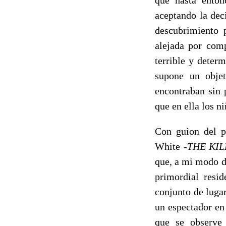
aceptando la dec
descubrimiento p
alejada por comp
terrible y deter
supone un objet
encontraban sin 
que en ella los n
Con guion del p
White -
THE KIL
que, a mi modo de
primordial resid
conjunto de luga
un espectador en
que se observe 