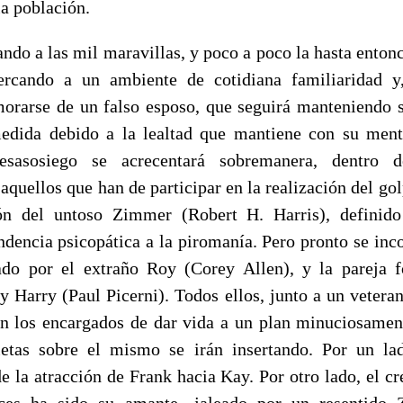
la población.
ndo a las mil maravillas, y poco a poco la hasta enton
ercando a un ambiente de cotidiana familiaridad 
orarse de un falso esposo, que seguirá manteniendo s
edida debido a la lealtad que mantiene con su ment
esasosiego se acrecentará sobremanera, dentro d
aquellos que han de participar en la realización del gol
ón del untoso Zimmer (Robert H. Harris), definido
ndencia psicopática a la piromanía. Pero pronto se inco
do por el extraño Roy (Corey Allen), y la pareja 
y Harry (Paul Picerni). Todos ellos, junto a un veteran
án los encargados de dar vida a un plan minuciosamen
ietas sobre el mismo se irán insertando. Por un lad
 la atracción de Frank hacia Kay. Por otro lado, el cr
ces ha sido su amante -jaleado por un resentido 