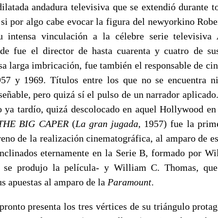
ilatada andadura televisiva que se extendió durante to
 si por algo cabe evocar la figura del newyorkino Robe
u intensa vinculación a la célebre serie televisiva
de fue el director de hasta cuarenta y cuatro de su
sa larga imbricación, fue también el responsable de cin
57 y 1969. Títulos entre los que no se encuentra n
señable, pero quizá sí el pulso de un narrador aplicad
o ya tardío, quizá descolocado en aquel Hollywood en
THE BIG CAPER
(
La gran jugada
, 1957) fue la prim
rreno de la realización cinematográfica, al amparo de e
inclinados eternamente en la Serie B, formado por Wi
o se produjo la película- y William C. Thomas, que 
us apuestas al amparo de la
Paramount
.
ronto presenta los tres vértices de su triángulo protag