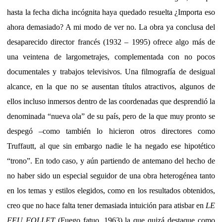
hasta la fecha dicha incógnita haya quedado resuelta ¿Importa eso
ahora demasiado? A mi modo de ver no. La obra ya conclusa del
desaparecido director francés (1932 – 1995) ofrece algo más de
una veintena de largometrajes, complementada con no pocos
documentales y trabajos televisivos. Una filmografía de desigual
alcance, en la que no se ausentan títulos atractivos, algunos de
ellos incluso inmersos dentro de las coordenadas que desprendió la
denominada “nueva ola” de su país, pero de la que muy pronto se
despegó –como también lo hicieron otros directores como
Truffautt, al que sin embargo nadie le ha negado ese hipotético
“trono”. En todo caso, y aún partiendo de antemano del hecho de
no haber sido un especial seguidor de una obra heterogénea tanto
en los temas y estilos elegidos, como en los resultados obtenidos,
creo que no hace falta tener demasiada intuición para atisbar en
LE
FEU FOLLET
(Fuego fatuo, 1963) la que quizá destaque como