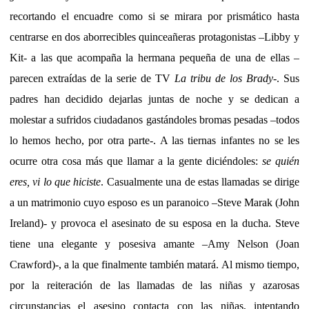
recortando el encuadre como si se mirara por prismático hasta
centrarse en dos aborrecibles quinceañeras protagonistas –Libby y
Kit- a las que acompaña la hermana pequeña de una de ellas –
parecen extraídas de la serie de TV
La tribu de los Brady
-. Sus
padres han decidido dejarlas juntas de noche y se dedican a
molestar a sufridos ciudadanos gastándoles bromas pesadas –todos
lo hemos hecho, por otra parte-. A las tiernas infantes no se les
ocurre otra cosa más que llamar a la gente diciéndoles:
se quién
eres, vi lo que hiciste
. Casualmente una de estas llamadas se dirige
a un matrimonio cuyo esposo es un paranoico –Steve Marak (John
Ireland)- y provoca el asesinato de su esposa en la ducha. Steve
tiene una elegante y posesiva amante –Amy Nelson (Joan
Crawford)-, a la que finalmente también matará. Al mismo tiempo,
por la reiteración de las llamadas de las niñas y azarosas
circunstancias el asesino contacta con las niñas, intentando