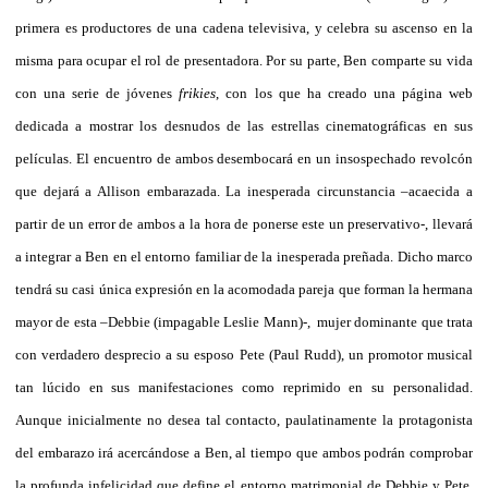
primera es productores de una cadena televisiva, y celebra su ascenso en la
misma para ocupar el rol de presentadora. Por su parte, Ben comparte su vida
con una serie de jóvenes
frikies
, con los que ha creado una página web
dedicada a mostrar los desnudos de las estrellas cinematográficas en sus
películas. El encuentro de ambos desembocará en un insospechado revolcón
que dejará a Allison embarazada. La inesperada circunstancia –acaecida a
partir de un error de ambos a la hora de ponerse este un preservativo-, llevará
a integrar a Ben en el entorno familiar de la inesperada preñada. Dicho marco
tendrá su casi única expresión en la acomodada pareja que forman la hermana
mayor de esta –Debbie (impagable Leslie Mann)-,
mujer dominante que trata
con verdadero desprecio a su esposo Pete (Paul Rudd), un promotor musical
tan lúcido en sus manifestaciones como reprimido en su personalidad.
Aunque inicialmente no desea tal contacto, paulatinamente la protagonista
del embarazo irá acercándose a Ben, al tiempo que ambos podrán comprobar
la profunda infelicidad que define el entorno matrimonial de Debbie y Pete,