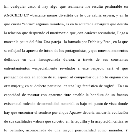
En cualquier caso, si hay algo que realmente me resulta perdurable en
KNOCKED UP
–bastante menos divertida de lo que cabría esperar, y en la
que cuesta “entrar” algunos minutos-, es en la soterrada amargura que destila
la relación que desprende el matrimonio que, con carácter secundario, llega a
marcar la pauta del film. Una pareja –la formada por Debbie y Pete-, en la que
se reflejará la apuesta de futuro de los protagonistas, y que muestra momentos
definidos en una insospechada dureza, a través de sus constantes
enfrentamientos –especialmente revelador a este respecto será el que
protagonice esta en contra de su esposo al comprobar que no lo engaña con
otra mujer y, en su defecto participa
¡en una liga fantástica de rugby!-. En esa
capacidad de mostrar con aparente tinte amable la hondura de un fracaso
existencial rodeado de comodidad material, es bajo mi punto de vista donde
hay que encontrar el sendero por el que Apatow debería marcar la evolución
de sus cualidades –ahora que su cetro en la taquilla y la aceptación crítica se
lo permite-, acompañada de una mayor personalidad como narrador. Y