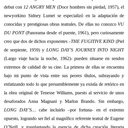
debut con
12 ANGRY MEN
(Doce hombres sin piedad, 1957), el
newyorkino Sidney Lumet se especializó en la adaptación de
conocidas y prestigiosas obras teatrales. De ellas no conozco
VU
DU PONT
(Panorama desde el puente, 1961), pero curiosamente
creo que dos de dichos exponentes –
THE FUGITIVE KIND
(Piel
de serpiente, 1959) y
LONG DAY’S JOURNEY INTO NIGHT
(Largo viaje hacia la noche, 1962)- pueden situarse en sendos
extremos de calidad de su cine. La primera de ellas se encuentra
bajo mi punto de vista entre sus peores títulos, subrayando y
enfatizando todo lo que presumiblemente ya existía de retórico en
la obra original de Tenesse Williams, puesto al servicio de unos
desaforados Anna Magnani y Marlon Brando. Sin embargo,
LONG DAY’S…
cabe incluirlo –por fortuna- en el extremo
opuesto, logrando ser fiel al magnífico referente teatral de Eugene
O’Neill, y trasplantando la esencia de dicha creación literaria