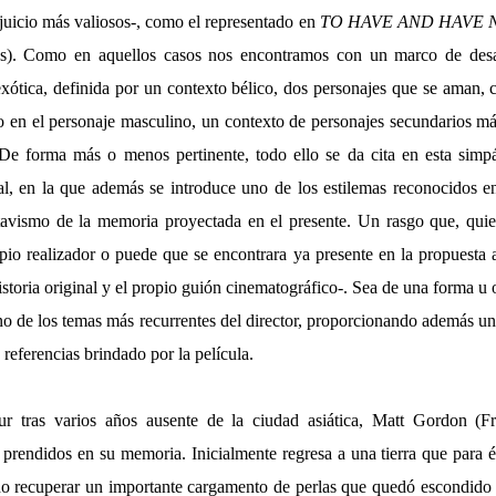
 juicio más valiosos-, como el representado en
TO HAVE AND HAVE 
. Como en aquellos casos nos encontramos con un marco de desar
ótica, definida por un contexto bélico, dos personajes que se aman,
co en el personaje masculino, un contexto de personajes secundarios má
De forma más o menos pertinente, todo ello se da cita en esta simpá
al, en la que además se introduce uno de los estilemas reconocidos e
tavismo de la memoria proyectada en el presente. Un rasgo que, quie
opio realizador o puede que se encontrara ya presente en la propuesta 
historia original y el propio guión cinematográfico-. Sea de una forma u o
uno de los temas más recurrentes del director, proporcionando además u
 referencias brindado por la película.
r tras varios años ausente de la ciudad asiática, Matt Gordon (
prendidos en su memoria. Inicialmente regresa a una tierra que para 
do recuperar un importante cargamento de perlas que quedó escondido 