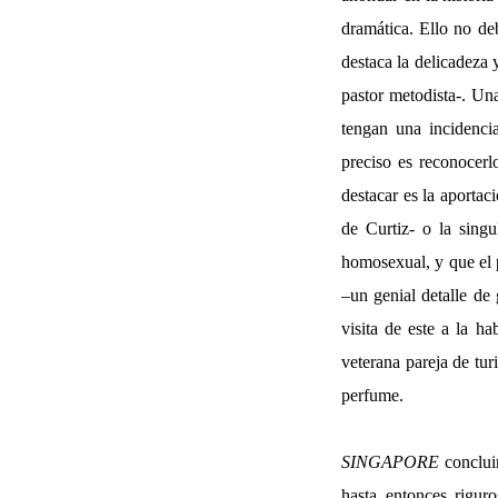
dramática. Ello no de
destaca la delicadeza 
pastor metodista-. Una
tengan una incidenci
preciso es reconoce
destacar es la aporta
de Curtiz- o la singu
homosexual, y que el p
–un genial detalle de 
visita de este a la h
veterana pareja de tu
perfume.
SINGAPORE
concluir
hasta entonces rigur