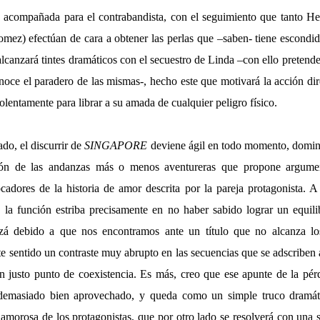
rá acompañada para el contrabandista, con el seguimiento que tanto H
z) efectúan de cara a obtener las perlas que –saben- tiene escondida
alcanzará tintes dramáticos con el secuestro de Linda –con ello pretende
noce el paradero de las mismas-, hecho este que motivará la acción di
olentamente para librar a su amada de cualquier peligro físico.
do, el discurrir de
SINGAPORE
deviene ágil en todo momento, domin
sión de las andanzas más o menos aventureras que propone argume
adores de la historia de amor descrita por la pareja protagonista. A m
 la función estriba precisamente en no haber sabido lograr un equi
izá debido a que nos encontramos ante un título que no alcanza l
te sentido un contraste muy abrupto en las secuencias que se adscriben 
n justo punto de coexistencia. Es más, creo que ese apunte de la pé
 demasiado bien aprovechado, y queda como un simple truco dramáti
 amorosa de los protagonistas, que por otro lado se resolverá con una 