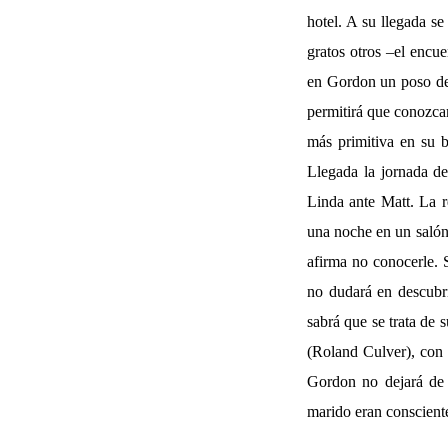
hotel. A su llegada se
gratos otros –el encu
en Gordon un poso de a
permitirá que conozca
más primitiva en su b
Llegada la jornada de
Linda ante Matt. La re
una noche en un salón
afirma no conocerle. S
no dudará en descubrir
sabrá que se trata de
(Roland Culver), con 
Gordon no dejará de f
marido eran consciente