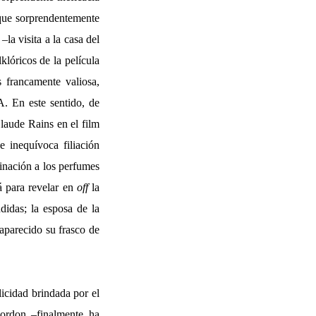
 que sorprendentemente
la visita a la casa del
klóricos de la película
 francamente valiosa,
 En este sentido, de
laude Rains en el film
e inequívoca filiación
linación a los perfumes
rá para revelar en
off
la
didas; la esposa de la
aparecido su frasco de
icidad brindada por el
Gordon –finalmente ha