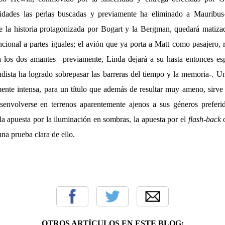
ridades las perlas buscadas y previamente ha eliminado a Mauribus-
e la historia protagonizada por Bogart y la Bergman, quedará matiz
cional a partes iguales; el avión que ya porta a Matt como pasajero, r
a los dos amantes –previamente, Linda dejará a su hasta entonces e
dista ha logrado sobrepasar las barreras del tiempo y la memoria-. Un
ente intensa, para un título que además de resultar muy ameno, sir
envolverse en terrenos aparentemente ajenos a sus géneros preferid
la apuesta por la iluminación en sombras, la apuesta por el
flash-back
o
una prueba clara de ello.
OTROS ARTÍCULOS EN ESTE BLOG: