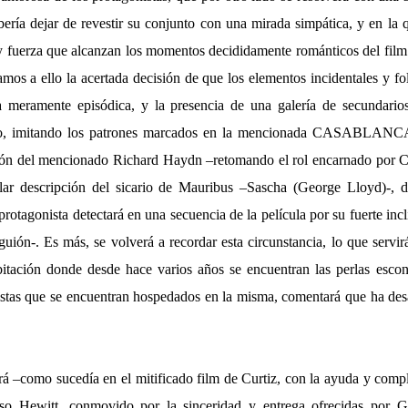
bería dejar de revestir su conjunto con una mirada simpática, y en la
y fuerza que alcanzan los momentos decididamente románticos del film –
mos a ello la acertada decisión de que los elementos incidentales y fol
a meramente episódica, y la presencia de una galería de secundarios
rlo, imitando los patrones marcados en la mencionada CASABLANCA.
ción del mencionado Richard Haydn –retomando el rol encarnado por C
lar descripción del sicario de Mauribus –Sascha (George Lloyd)-, d
rotagonista detectará en una secuencia de la película por su fuerte inc
guión-. Es más, se volverá a recordar esta circunstancia, lo que servi
abitación donde desde hace varios años se encuentran las perlas escon
ristas que se encuentran hospedados en la misma, comentará que ha des
á –como sucedía en el mitificado film de Curtiz, con la ayuda y compl
oso Hewitt, conmovido por la sinceridad y entrega ofrecidas por 