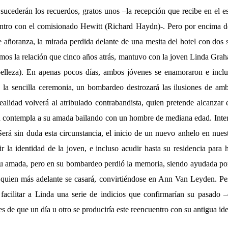
 sucederán los recuerdos, gratos unos –la recepción que recibe en el 
entro con el comisionado Hewitt (Richard Haydn)-. Pero por encima de
ñoranza, la mirada perdida delante de una mesita del hotel con dos si
mos la relación que cinco años atrás, mantuvo con la joven Linda Gr
elleza). En apenas pocos días, ambos jóvenes se enamoraron e inclu
 la sencilla ceremonia, un bombardeo destrozará las ilusiones de am
alidad volverá al atribulado contrabandista, quien pretende alcanzar 
 contempla a su amada bailando con un hombre de mediana edad. Inter
erá sin duda esta circunstancia, el inicio de un nuevo anhelo en nues
 la identidad de la joven, e incluso acudir hasta su residencia para 
 su amada, pero en su bombardeo perdió la memoria, siendo ayudada 
quien más adelante se casará, convirtiéndose en Ann Van Leyden. Pes
acilitar a Linda una serie de indicios que confirmarían su pasado –
s de que un día u otro se produciría este reencuentro con su antigua ide