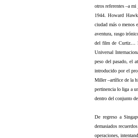
otros referentes –a mi
1944. Howard Hawks)
ciudad más o menos ex
aventura, rasgo iróni
del film de Curtiz… 
Universal Internacion
peso del pasado, el a
introducido por el pr
Miller –artífice de la 
pertinencia lo liga a 
dentro del conjunto de
De regreso a Singapu
demasiados recuerdos 
operaciones, intentan